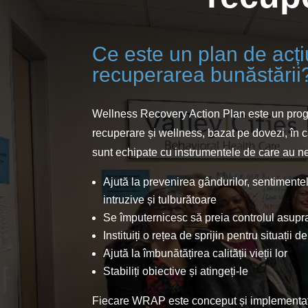
Ce este un plan de acț
recuperarea bunăstării
Wellness Recovery Action Plan este un prog
recuperare și wellness, bazat pe dovezi, în 
sunt echipate cu instrumentele de care au n
Ajută la prevenirea gândurilor, sentiment
intruzive și tulburătoare
Se împuternicesc să preia controlul asupra 
Instituiți o rețea de sprijin pentru situații d
Ajută la îmbunătățirea calității vieții lor
Stabiliți obiective și atingeți-le
Fiecare WRAP este conceput și implementat