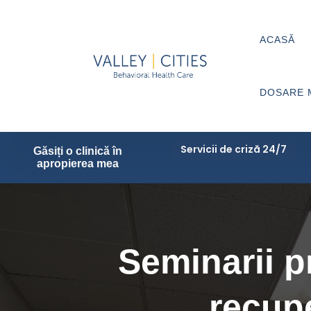
ACASĂ
DOSARE 
Servicii de criză 24/7
Găsiți o clinică în
apropierea mea
Seminarii p
recup