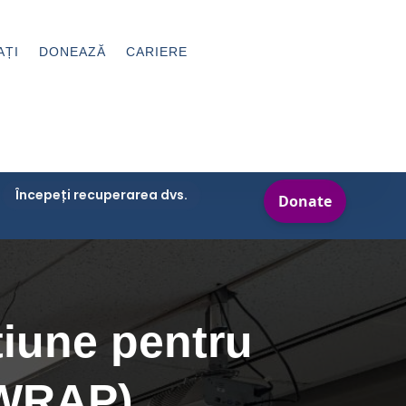
AȚI
DONEAZĂ
CARIERE
Începeți recuperarea dvs.
țiune pentru
(WRAP)