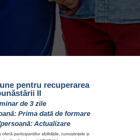
iune pentru recuperarea
unăstării II
minar de 3 zile
soană: Prima dată de formare
/persoană: Actualizare
eră participanților abilitățile, cunoștințele și