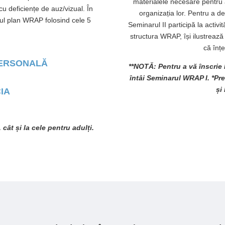
materialele necesare pentru 
 deficiențe de auz/vizual. În
organizația lor. Pentru a dev
iul plan WRAP folosind cele 5
Seminarul II participă la activi
structura WRAP, își ilustrea
că înțe
PERSONALĂ
**NOTĂ: Pentru a vă înscrie 
întâi Seminarul WRAP I. *Preț
și
IA
, cât și la cele pentru adulți.