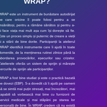
WRAP?
WRAP este un instrument de bunăstare autodirijat
pe care oricine îl poate folosi pentru a se
însănătoși, pentru a rămâne sănătos și pentru a-
și face viața mai mult așa cum își dorește să fie.
Este un proces simplu și puternic de creare a vieții
și a stării de bine dorite. Participanții la atelierul
WRAP identifică instrumente care îi ajută în toate
domeniile, de la menținerea rutinei zilnice până la
abordarea provocărilor, eșecurilor sau crizelor.
T
atelierele oferă
s
un sistem de sprijin și mărește
cercurile de sprijin ale participanților.
WRAP a fost bine studiat și este o practică bazată
pe dovezi (EBP). S-a dovedit că îi ajută pe oameni
să se simtă mai puțin stresați, mai încrezători, mai
capabili să vorbească mai bine cu furnizorii de
servicii medicale și mai stăpâni pe starea lor
personală de bine. În WRAP, credem că nu există