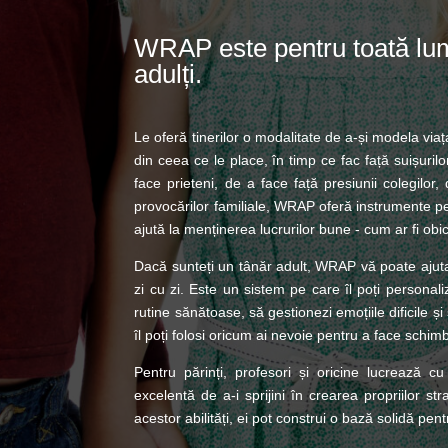
WRAP este pentru toată lume
adulți.
Le oferă tinerilor o modalitate de a-și modela via
din ceea ce le place, în timp ce fac față suișurilo
face prieteni, de a face față presiunii colegilor
provocărilor familiale, WRAP oferă instrumente 
ajută la menținerea lucrurilor bune - cum ar fi obice
Dacă sunteți un tânăr adult, WRAP vă poate ajuta 
zi cu zi. Este un sistem pe care îl poți personaliz
rutine sănătoase, să gestionezi emoțiile dificile ș
îl poți folosi oricum ai nevoie pentru a face schimb
Pentru părinți, profesori și oricine lucrează 
excelentă de a-i sprijini în crearea propriilor s
acestor abilități, ei pot construi o bază solidă pent