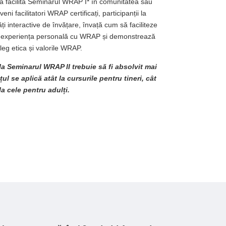
a facilita Seminarul WRAP I* în comunitatea sau
eni facilitatori WRAP certificați, participanții la
tăți interactive de învățare, învață cum să faciliteze
ză experiența personală cu WRAP și demonstrează
leg etica și valorile WRAP.
la Seminarul WRAP II trebuie să fi absolvit mai
ul se aplică atât la cursurile pentru tineri, cât
 la cele pentru adulți.