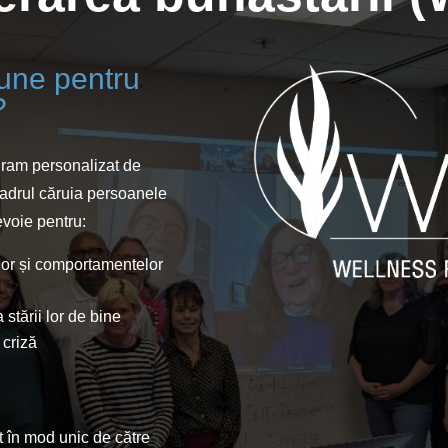
iune pentru
?
ram personalizat de
cadrul căruia persoanele
evoie pentru:
elor și comportamentelor
stării lor de bine
e criză
 în mod unic de către