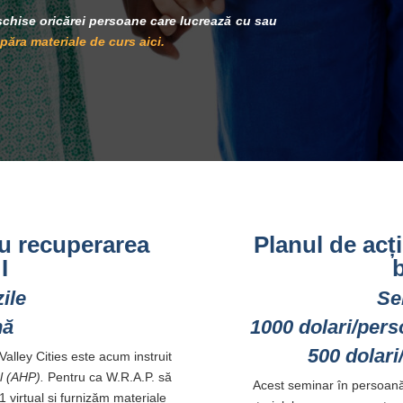
schise oricărei persoane care lucrează cu sau
ăra materiale de curs aici.
ru recuperarea
Planul de acț
I
b
ile
Se
nă
1000 dolari/per
500 dolari
Valley Cities este acum instruit
l (AHP).
Pentru ca W.R.A.P. să
Acest seminar în persoană of
 virtual și furnizăm materiale