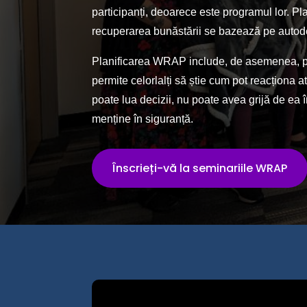
participanți, deoarece este programul lor. Pl
recuperarea bunăstării se bazează pe autod
Planificarea WRAP include, de asemenea, pla
permite celorlalți să știe cum pot reacționa
poate lua decizii, nu poate avea grijă de ea
menține în siguranță.
Înscrieți-vă la seminariile WRAP