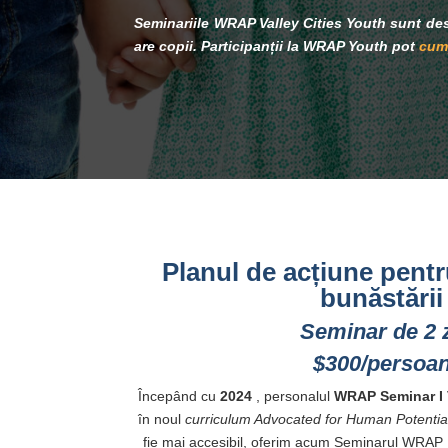
Seminariile WRAP Valley Cities Youth sunt de
are copii. Participanții la WRAP Youth pot
cump
Planul de acțiune pent
bunăstării 
Seminar de 2 z
$300/persoa
Începând cu
2024
, personalul
WRAP
Seminar I
în noul
curriculum Advocated for Human Potentia
fie mai accesibil, oferim acum Seminarul WRAP 1