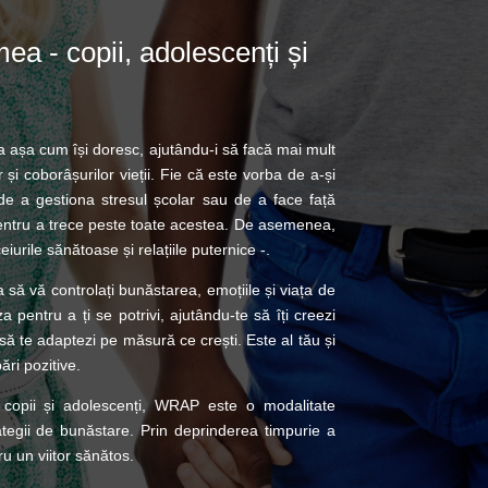
a - copii, adolescenți și
ța așa cum își doresc, ajutându-i să facă mai mult
r și coborâșurilor vieții. Fie că este vorba de a-și
, de a gestiona stresul școlar sau de a face față
pentru a trece peste toate acestea. De asemenea,
iurile sănătoase și relațiile puternice -.
să vă controlați bunăstarea, emoțiile și viața de
a pentru a ți se potrivi, ajutându-te să îți creezi
i să te adaptezi pe măsură ce crești. Este al tău și
ări pozitive.
cu copii și adolescenți, WRAP este o modalitate
trategii de bunăstare. Prin deprinderea timpurie a
ru un viitor sănătos.