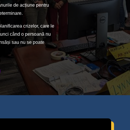
anurile de acțiune pentru
eterminare.
nificarea crizelor, care le
 atunci când o persoană nu
 însăși sau nu se poate