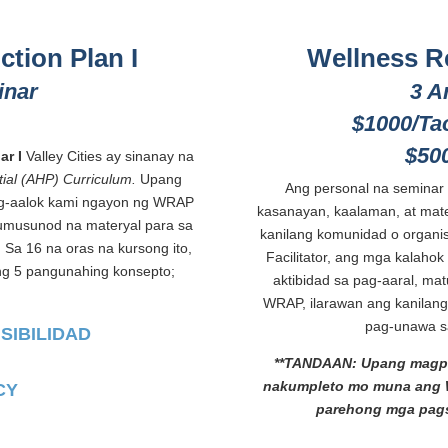
tion Plan I
Wellness Re
inar
3 A
$1000/Tao
$500
ar I
Valley Cities ay sinanay na
ial (AHP) Curriculum.
Upang
Ang personal na seminar 
g-aalok kami ngayon ng WRAP
kasanayan, kaalaman, at mat
sumusunod na materyal para sa
kanilang komunidad o organ
 Sa 16 na oras na kursong ito,
Facilitator, ang mga kalahok
ng 5 pangunahing konsepto;
aktibidad sa pag-aaral, ma
WRAP, ilarawan ang kanilang
pag-unawa s
SIBILIDAD
**TANDAAN: Upang magpar
nakumpleto mo muna ang W
CY
parehong mga pags