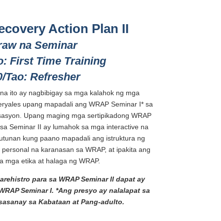
covery Action Plan II
raw na Seminar
: First Time Training
/Tao: Refresher
na ito ay nagbibigay sa mga kalahok ng mga
eryales upang mapadali ang WRAP Seminar I* sa
isasyon. Upang maging mga sertipikadong WRAP
 sa Seminar II ay lumahok sa mga interactive na
tutunan kung paano mapadali ang istruktura ng
 personal na karanasan sa WRAP, at ipakita ang
a mga etika at halaga ng WRAP.
ehistro para sa WRAP Seminar II dapat ay
RAP Seminar I. *Ang presyo ay nalalapat sa
asanay sa Kabataan at Pang-adulto.