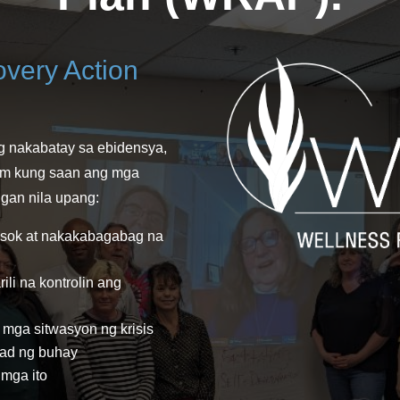
very Action
g nakabatay sa ebidensya,
ram kung saan ang mga
ngan nila upang:
sok at nakakabagabag na
li na kontrolin ang
 mga sitwasyon ng krisis
dad ng buhay
mga ito