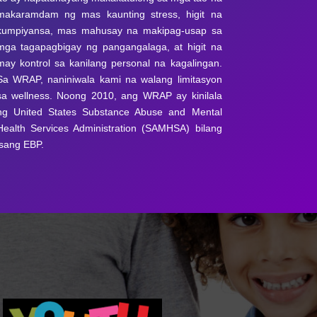
makaramdam ng mas kaunting stress, higit na
kumpiyansa, mas mahusay na makipag-usap sa
mga tagapagbigay ng pangangalaga, at higit na
may kontrol sa kanilang personal na kagalingan.
Sa WRAP, naniniwala kami na walang limitasyon
sa wellness. Noong 2010, ang WRAP ay kinilala
ng United States Substance Abuse and Mental
Health Services Administration (SAMHSA) bilang
isang EBP.