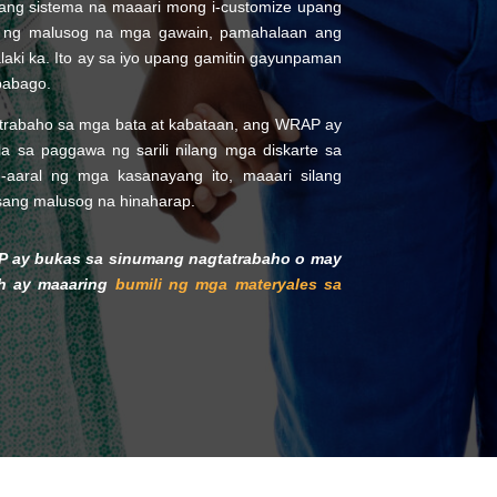
sang sistema na maaari mong i-customize upang
 ng malusog na mga gawain, pamahalaan ang
laki ka. Ito ay sa iyo upang gamitin gayunpaman
babago.
atrabaho sa mga bata at kabataan, ang WRAP ay
a sa paggawa ng sarili nilang mga diskarte sa
aaral ng mga kasanayang ito, maaari silang
sang malusog na hinaharap.
AP ay bukas sa sinumang nagtatrabaho o may
h ay maaaring
bumili ng mga materyales sa