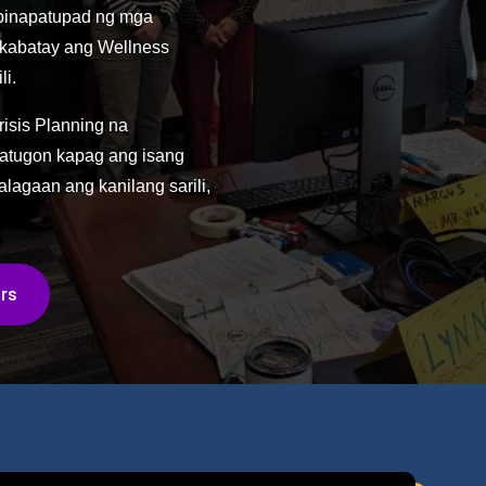
ipinapatupad ng mga
akabatay ang Wellness
li.
isis Planning na
atugon kapag ang isang
lagaan ang kanilang sarili,
rs