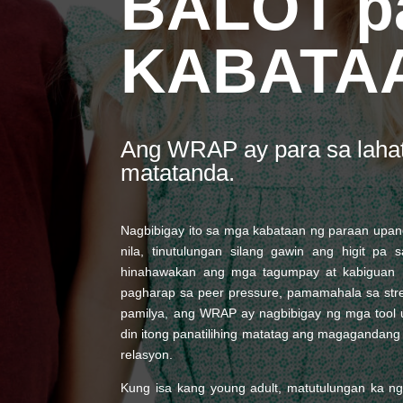
BALOT pa
KABATA
Ang WRAP ay para sa laha
matatanda.
Nagbibigay ito sa mga kabataan ng paraan upan
nila, tinutulungan silang gawin ang higit p
hinahawakan ang mga tagumpay at kabiguan n
pagharap sa peer pressure, pamamahala sa st
pamilya, ang WRAP ay nagbibigay ng mga tool u
din itong panatilihing matatag ang magagandan
relasyon.
Kung isa kang young adult, matutulungan ka 