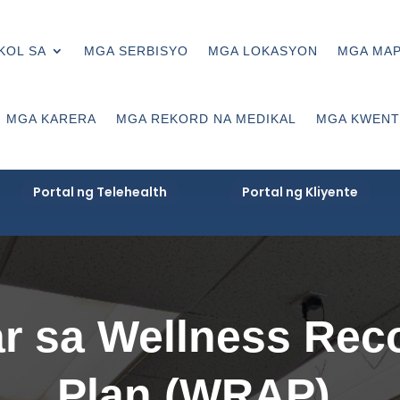
KOL SA
MGA SERBISYO
MGA LOKASYON
MGA MA
MGA KARERA
MGA REKORD NA MEDIKAL
MGA KWENT
Portal ng Telehealth
Portal ng Kliyente
r sa Wellness Reco
Plan (WRAP).