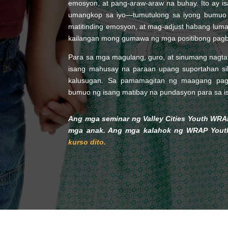
emosyon, at pang-araw-araw na buhay. Ito ay i
umangkop sa iyo—tumutulong sa iyong bumuo
matitinding emosyon, at mag-adjust habang luma
kailangan mong gumawa ng mga positibong pag
Para sa mga magulang, guro, at sinumang nagt
isang mahusay na paraan upang suportahan sil
kalusugan. Sa pamamagitan ng maagang pag-
bumuo ng isang matibay na pundasyon para sa i
Ang mga seminar ng Valley Cities Youth WR
mga anak. Ang mga kalahok ng WRAP Yout
kurso dito.