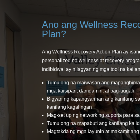
Ano ang Wellness Reco
Plan?
Ang Wellness Recovery Action Plan ay isan
personalized na wellness at recovery prog
indibidwal ay nilagyan ng mga tool na kaila
Tumulong na maiwasan ang mapanghima
mga kaisipan, damdamin, at pag-uugali
Bigyan ng kapangyarihan ang kanilang sari
kanilang kagalingan
Mag-set up ng network ng suporta para sa
Tumulong na mapabuti ang kanilang kali
Magtakda ng mga layunin at makamit ang 