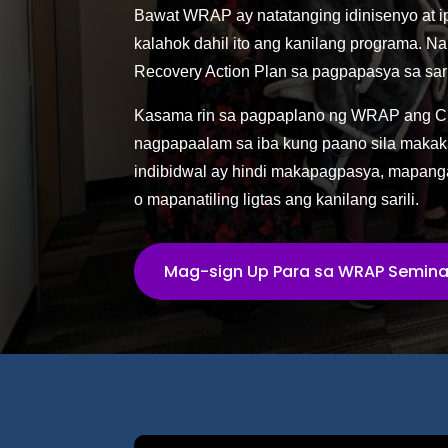
Bawat WRAP ay natatanging idinisenyo at 
kalahok dahil ito ang kanilang programa. N
Recovery Action Plan sa pagpapasya sa sari
Kasama rin sa pagpaplano ng WRAP ang Cr
nagpapaalam sa iba kung paano sila makak
indibidwal ay hindi makapagpasya, mapanga
o mapanatiling ligtas ang kanilang sarili.
Mag-sign Up Para sa WRAP Semina