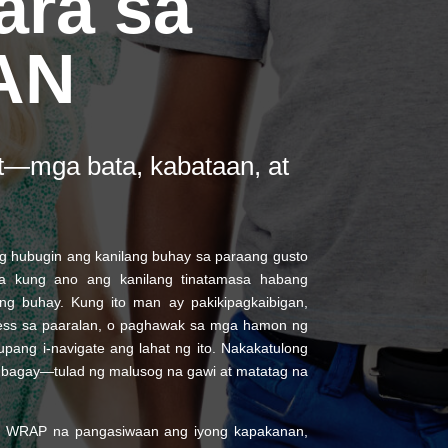
ra sa
AN
t—mga bata, kabataan, at
g hubugin ang kanilang buhay sa paraang gusto
a sa kung ano ang kanilang tinatamasa habang
g buhay. Kung ito man ay pakikipagkaibigan,
ress sa paaralan, o paghawak sa mga hamon ng
pang i-navigate ang lahat ng ito. Nakakatulong
g bagay—tulad ng malusog na gawi at matatag na
ng WRAP na pangasiwaan ang iyong kapakanan,