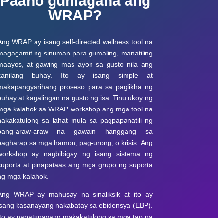
Paano gumagana ang
WRAP?
Ang WRAP ay isang self-directed wellness tool na
magagamit ng sinuman para gumaling, manatiling
maayos, at gawing mas ayon sa gusto nila ang
kanilang buhay. Ito ay isang simple at
makapangyarihang proseso para sa paglikha ng
buhay at kagalingan na gusto ng isa. Tinutukoy ng
mga kalahok sa WRAP workshop ang mga tool na
nakakatulong sa lahat mula sa pagpapanatili ng
pang-araw-araw na gawain hanggang sa
pagharap sa mga hamon, pag-urong, o krisis.
Ang
workshop ay nagbibigay
ng
isang sistema ng
suporta at pinapataas ang mga grupo ng suporta
ng mga kalahok.
Ang WRAP ay mahusay na sinaliksik at ito ay
isang kasanayang nakabatay sa ebidensya (EBP).
Ito ay napatunayang makakatulong sa mga tao na