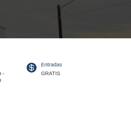
Entradas

 -
GRATIS
h