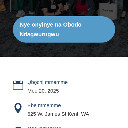
Nye onyinye na Obodo
Ndagwurugwu
Ụbọchị mmemme

Mee 20, 2025
Ebe mmemme

625 W. James St Kent, WA