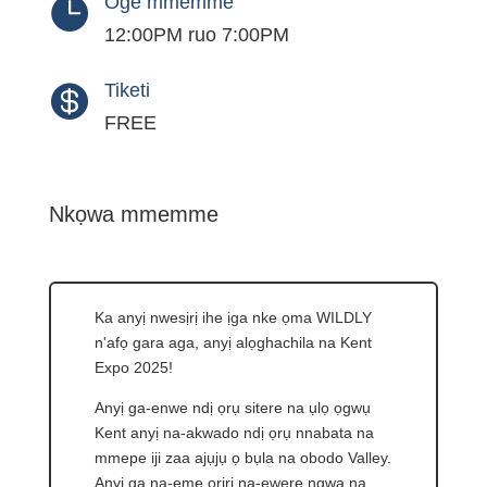
Oge mmemme

12:00PM ruo 7:00PM
Tiketi

FREE
Nkọwa mmemme
Ka anyị nwesịrị ihe ịga nke ọma WILDLY
n'afọ gara aga, anyị alọghachila na Kent
Expo 2025!
Anyị ga-enwe ndị ọrụ sitere na ụlọ ọgwụ
Kent anyị na-akwado ndị ọrụ nnabata na
mmepe iji zaa ajụjụ ọ bụla na obodo Valley.
Anyị ga na-eme oriri na-ewere ngwa na