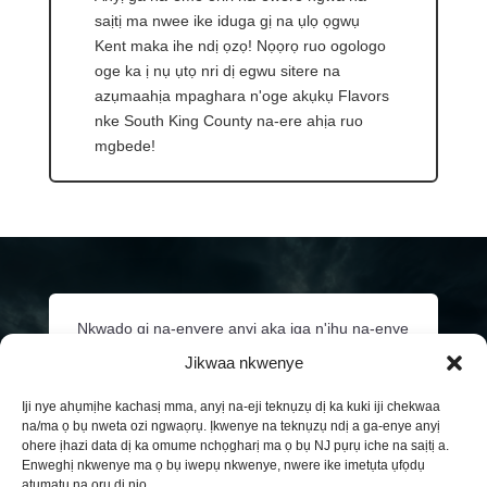
saịtị ma nwee ike iduga gị na ụlọ ọgwụ
Kent maka ihe ndị ọzọ! Nọọrọ ruo ogologo
oge ka ị nụ ụtọ nri dị egwu sitere na
azụmaahịa mpaghara n'oge akụkụ Flavors
nke South King County na-ere ahịa ruo
mgbede!
Nkwado gị na-enyere anyị aka ịga n'ihu na-enye
ndị obodo anyị ọrụ ahụike omume dị mkpa. Pịa
Jikwaa nkwenye
n'okpuru ma ọ bụ kpọọ
206-532-3348
ka ị jụọ
maka ohere nkwado yana otu ị ga-esi tinye aka
Iji nye ahụmịhe kachasị mma, anyị na-eji teknụzụ dị ka kuki iji chekwaa
na/ma ọ bụ nweta ozi ngwaọrụ. Ịkwenye na teknụzụ ndị a ga-enye anyị
na nlekọta ahụike na-aga n'ihu nke obodo King
ohere ịhazi data dị ka omume nchọgharị ma ọ bụ NJ pụrụ iche na saịtị a.
County anyị.
Enweghị nkwenye ma ọ bụ iwepụ nkwenye, nwere ike imetụta ụfọdụ
atụmatụ na ọrụ dị njọ.