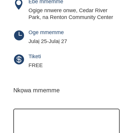
Ebe mmemme

Ogige nnwere onwe, Cedar River
Park, na Renton Community Center
Oge mmemme

Julaị 25-Julaị 27
Tiketi

FREE
Nkọwa mmemme