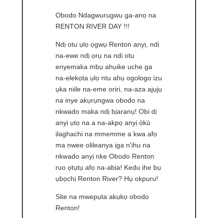
Obodo Ndagwurugwu ga-anọ na
RENTON RIVER DAY !!!
Ndị otu ụlọ ọgwụ Renton anyị, ndị
na-ewe ndị ọrụ na ndị otu
enyemaka mbụ ahụike uche ga
na-elekọta ụlọ ntu ahụ ogologo izu
ụka niile na-eme oriri, na-aza ajụjụ
na inye akụrụngwa obodo na
nkwado maka ndị bịaranụ! Obi dị
anyị ụtọ na a na-akpọ anyị òkù
ịlaghachi na mmemme a kwa afọ
ma nwee olileanya ịga n'ihu na
nkwado anyị nke Obodo Renton
ruo ọtụtụ afọ na-abịa! Kedu ihe bụ
ụbọchị Renton River? Hụ okpuru!
Site na mwepụta akụkọ obodo
Renton!