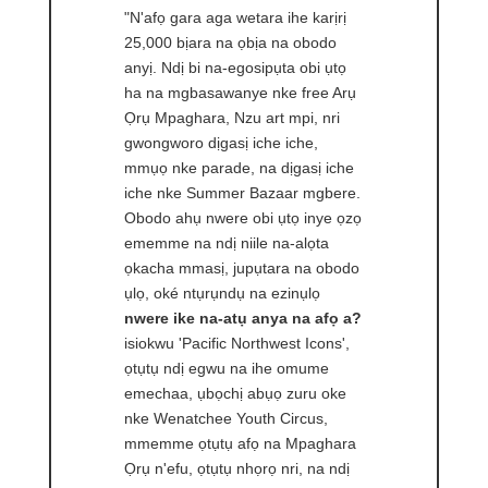
"N'afọ gara aga wetara ihe karịrị
25,000 bịara na ọbịa na obodo
anyị. Ndị bi na-egosipụta obi ụtọ
ha na mgbasawanye nke free Arụ
Ọrụ Mpaghara, Nzu art mpi, nri
gwongworo dịgasị iche iche,
mmụọ nke parade, na dịgasị iche
iche nke Summer Bazaar mgbere.
Obodo ahụ nwere obi ụtọ inye ọzọ
ememme na ndị niile na-alọta
ọkacha mmasị, jupụtara na obodo
ụlọ, oké ntụrụndụ na ezinụlọ
nwere ike na-atụ anya na afọ a?
isiokwu 'Pacific Northwest Icons',
ọtụtụ ndị egwu na ihe omume
emechaa, ụbọchị abụọ zuru oke
nke Wenatchee Youth Circus,
mmemme ọtụtụ afọ na Mpaghara
Ọrụ n'efu, ọtụtụ nhọrọ nri, na ndị