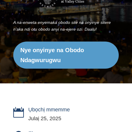
A na-enweta enyemaka obodo site na onyinye sitere
n'aka ndị otu obodo anyị na-ejere ozi. Daalụ!
Nye onyinye na Obodo
Ndagwurugwu
Ụbọchị mmemme

Julaị 25, 2025