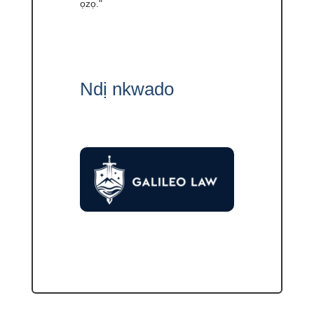
ọzọ."
Ndị nkwado