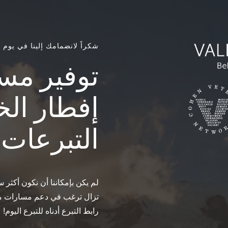
شكراً لانضمامك إلينا في يوم ا
توفير مسا
إفطار ال
التبرعات
لم يكن بإمكاننا أن نكون أكثر سع
تزال ترغب في دعم مسارات مدن 
رابط التبرع أدناه للتبرع اليوم!