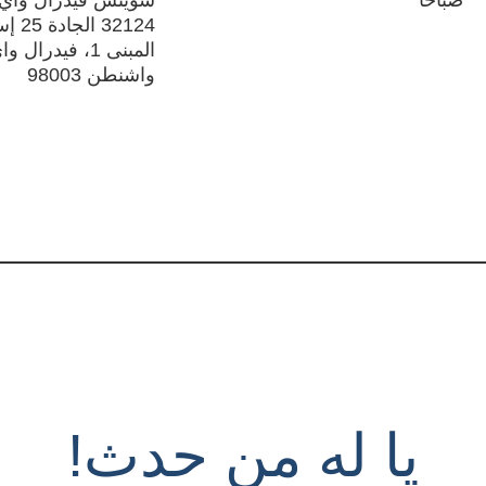
32124 الجاد
المبنى 1، فيدرال و
واشنطن 98003
يا له من حدث!