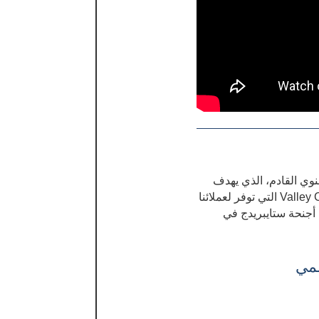
وي القادم، الذي يهدف
إلى زيادة الوعي وجمع الأموال لخدمات Valley Cities التي توفر لعملائنا
إلينا في 3 أكتوبر، في أجنحة ستايبريدج في
سمي