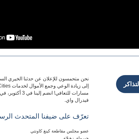
نحن متحمسون للإعلان عن حدثنا الخيري السن
تذاكر
مسارات للتعافي! انضم 
فيدرال واي.
تعرّف على ضيفنا المتحدث الر
عضو مجلس مقاطعة كينغ كاونتي
جيرماي زهيلاي