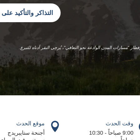
التذاكر والتأكيد على
طار "مسارات المدن الوادعة نحو التعافي"، يُرجى النقر أدناه للتبرع.
وقت الحدث
موقع الحدث

9:00 صباحاً - 10:30
أجنحة ستايبريدج
صباحاً
سويتس فيدرال واي: