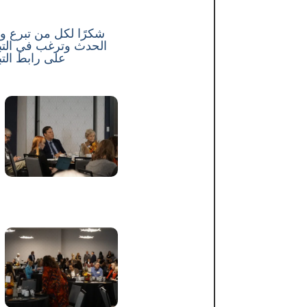
شكرًا لكل من تبرع وح
الحدث وترغب في التبر
على رابط الت