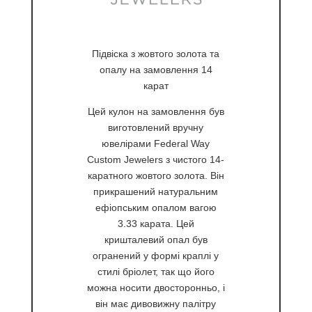
Підвіска з жовтого золота та
опалу на замовлення 14
карат
Цей кулон на замовлення був
виготовлений вручну
ювелірами Federal Way
Custom Jewelers з чистого 14-
каратного жовтого золота. Він
прикрашений натуральним
ефіопським опалом вагою
3.33 карата. Цей
кришталевий опал був
огранений у формі краплі у
стилі бріолет, так що його
можна носити двосторонньо, і
він має дивовижну палітру