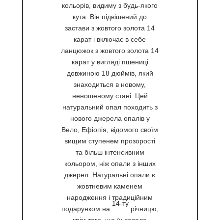
кольорів, видиму з будь-якого
кута. Він підвішений до
застави з жовтого золота 14
карат і включає в себе
ланцюжок з жовтого золота 14
карат у вигляді пшениці
довжиною 18 дюймів, який
знаходиться в новому,
неношеному стані. Цей
натуральний опал походить з
нового джерела опалів у
Вело, Ефіопія, відомого своїм
вищим ступенем прозорості
та більш інтенсивним
кольором, ніж опали з інших
джерел. Натуральні опали є
жовтневим каменем
народження і традиційним
14-ту
подарунком на
річницю,