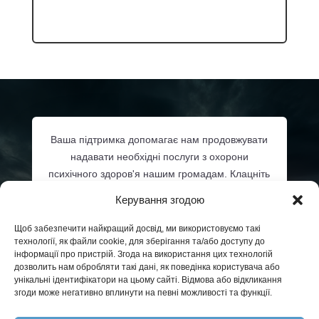
Ваша підтримка допомагає нам продовжувати
надавати необхідні послуги з охорони
психічного здоров'я нашим громадам. Клацніть
нижче або зателефонуйте
206-532-3348
, щоб
Керування згодою
дізнатися про можливості спонсорства та про
те, як ви можете зробити свій внесок у
Щоб забезпечити найкращий досвід, ми використовуємо такі
продовження надання послуг з охорони
технології, як файли cookie, для зберігання та/або доступу до
інформації про пристрій. Згода на використання цих технологій
психічного здоров'я в наших громадах округу
дозволить нам обробляти такі дані, як поведінка користувача або
Кінг.
унікальні ідентифікатори на цьому сайті. Відмова або відкликання
згоди може негативно вплинути на певні можливості та функції.
Стати спонсором