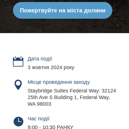
Пожертвуйте на міста долини
Дата події

3 жовтня 2024 року
Місце проведення заходу

Staybridge Suites Federal Way: 32124
25th Ave S Building 1, Federal Way,
WA 98003
Час події

9:00 - 10:30 РАНКУ