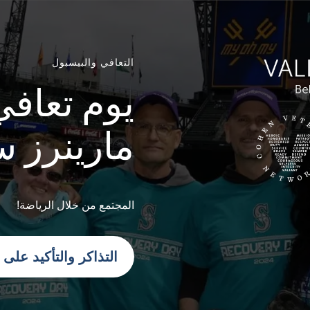
التعافي والبيسبول
يوم تعافي
مارينرز س
المجتمع من خلال الرياضة!
التذاكر والتأكيد على