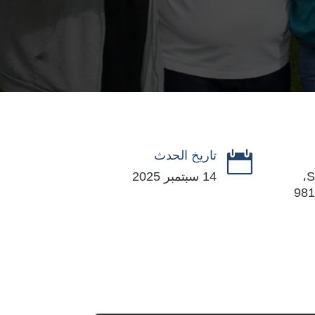
تاريخ الحدث

1250 الجادة الأولى S،
14 سبتمبر 2025