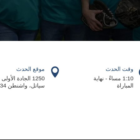
وقت الحدث
موقع الحدث

1:10 مساءً - نهاية
المباراة
سياتل، واشنطن 98134