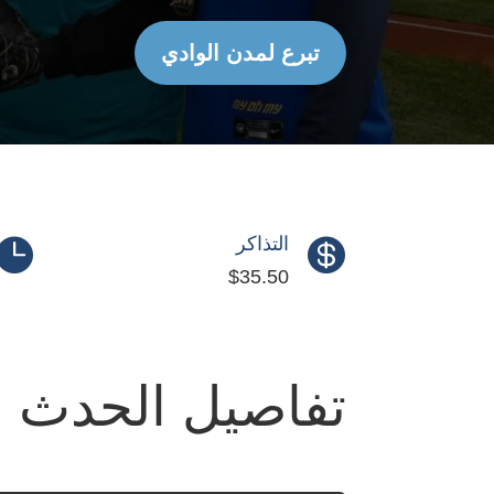
تبرع لمدن الوادي
التذاكر


$35.50
تفاصيل الحدث