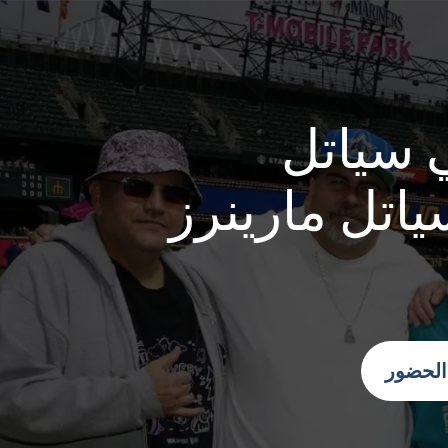
 سياتل
ياتل مارينرز
 الحضور