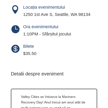
Locația evenimentului

1250 1st Ave S, Seattle, WA 98134
Ora evenimentului

1:10PM - Sfârșitul jocului
Bilete

$35.50
Detalii despre eveniment
Valley Cities se întoarce la Mariners
Recovery Day! Anul trecut am avut atât de
mulți oameni care au venit să ne