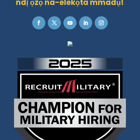
ndị ọzọ na-elekọta mmadụ!