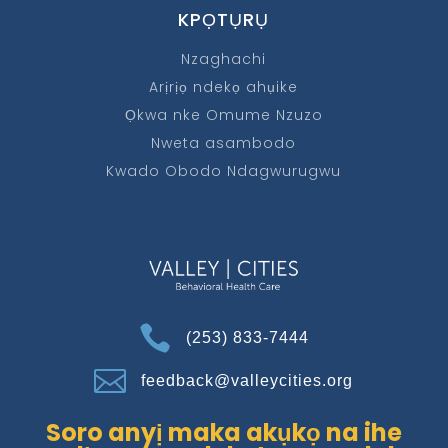
KPỌTỤRỤ
Nzaghachi
Arịrịọ ndekọ ahụike
Ọkwa nke Omume Nzuzo
Nweta asambodo
Kwado Obodo Ndagwurugwu

(253) 833-7444

feedback@valleycities.org
Soro anyị maka akụkọ na ihe