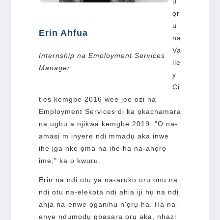
ụ
ọr
ụ
Erin Ahfua
na
Va
Internship na Employment Services
lle
Manager
y
Ci
ties kemgbe 2016 wee jee ozi na
Employment Services dị ka ọkachamara
na ugbu a njikwa kemgbe 2019. "Ọ na-
amasị m inyere ndị mmadụ aka inwe
ihe ịga nke ọma na ihe ha na-ahọrọ
ime," ka o kwuru.
Erin na ndị otu ya na-arụkọ ọrụ ọnụ na
ndị otu na-elekọta ndị ahịa iji hụ na ndị
ahịa na-enwe ọganihu n'ọrụ ha. Ha na-
enye ndụmọdụ gbasara ọrụ aka, nhazi