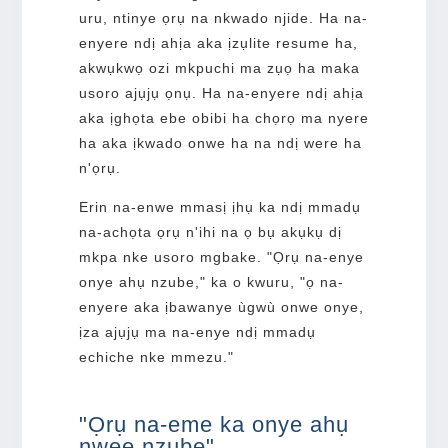
uru, ntinye ọrụ na nkwado njide. Ha na-
enyere ndị ahịa aka ịzụlite resume ha,
akwụkwọ ozi mkpuchi ma zụọ ha maka
usoro ajụjụ ọnụ. Ha na-enyere ndị ahịa
aka ịghọta ebe obibi ha chọrọ ma nyere
ha aka ịkwado onwe ha na ndị were ha
n'ọrụ.
Erin na-enwe mmasị ịhụ ka ndị mmadụ
na-achọta ọrụ n'ihi na ọ bụ akụkụ dị
mkpa nke usoro mgbake. "Ọrụ na-enye
onye ahụ nzube," ka o kwuru, "ọ na-
enyere aka ịbawanye ùgwù onwe onye,
ịza ajụjụ ma na-enye ndị mmadụ
echiche nke mmezu."
"Ọrụ na-eme ka onye ahụ
nwee nzube"