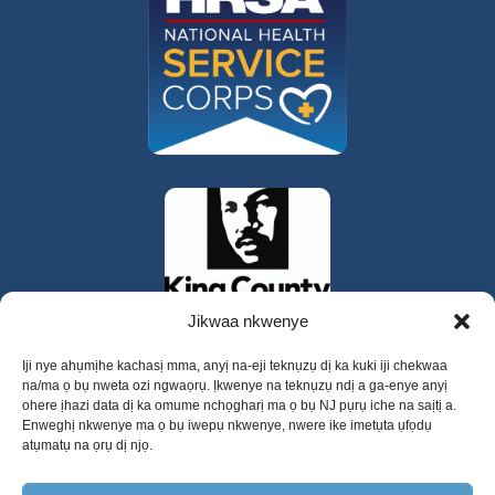
Jikwaa nkwenye
Iji nye ahụmịhe kachasị mma, anyị na-eji teknụzụ dị ka kuki iji chekwaa
na/ma ọ bụ nweta ozi ngwaọrụ. Ịkwenye na teknụzụ ndị a ga-enye anyị
ohere ịhazi data dị ka omume nchọgharị ma ọ bụ NJ pụrụ iche na saịtị a.
Enweghị nkwenye ma ọ bụ iwepụ nkwenye, nwere ike imetụta ụfọdụ
atụmatụ na ọrụ dị njọ.
325 W Gowe Street, Kent, Washington 98032