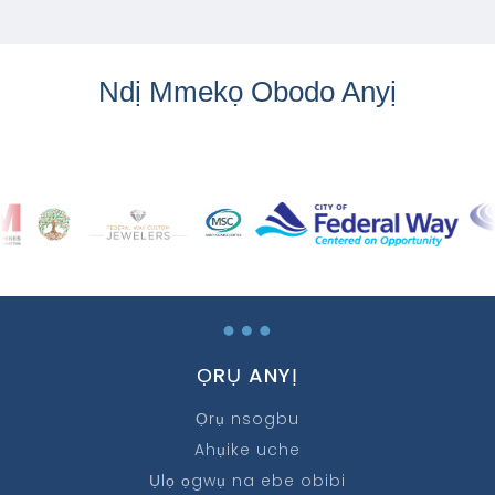
Ndị Mmekọ Obodo Anyị
…
ỌRỤ ANYỊ
Ọrụ nsogbu
Ahụike uche
Ụlọ ọgwụ na ebe obibi