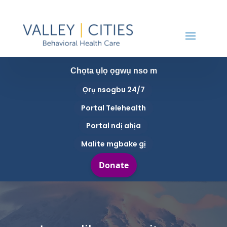
Chọta ụlọ ọgwụ nso m
Ọrụ nsogbu 24/7
Portal Telehealth
Portal ndị ahịa
Malite mgbake gị