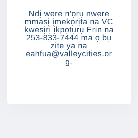
Ndị were n'ọrụ nwere
mmasị ịmekọrịta na VC
kwesịrị ịkpọtụrụ Erin na
253-833-7444 ma ọ bụ
zite ya na
eahfua@valleycities.or
g.