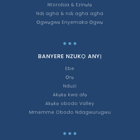
Ntorobịa & Ezinụlọ
Ndị agha & ndị agha agha
Ọgwụgwọ Enyemaka Ọgwụ
…
BANYERE NZUKỌ ANYỊ
Ebe
Ọrụ
Nduzi
Akụkọ kwa afọ
Akụkọ obodo Valley
Mmemme Obodo Ndagwurugwu
…