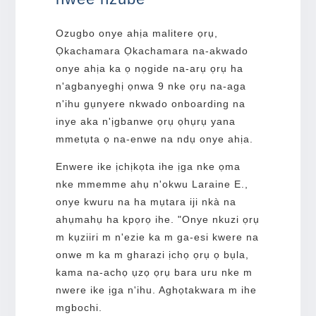
Ozugbo onye ahịa malitere ọrụ,
Ọkachamara Ọkachamara na-akwado
onye ahịa ka ọ nọgide na-arụ ọrụ ha
n'agbanyeghị ọnwa 9 nke ọrụ na-aga
n'ihu gụnyere nkwado onboarding na
inye aka n'ịgbanwe ọrụ ọhụrụ yana
mmetụta ọ na-enwe na ndụ onye ahịa.
Enwere ike ịchịkọta ihe ịga nke ọma
nke mmemme ahụ n'okwu Laraine E.,
onye kwuru na ha mụtara iji nkà na
ahụmahụ ha kpọrọ ihe. "Onye nkuzi ọrụ
m kụziiri m n'ezie ka m ga-esi kwere na
onwe m ka m gharazi ịchọ ọrụ ọ bụla,
kama na-achọ ụzọ ọrụ bara uru nke m
nwere ike ịga n'ihu. Aghọtakwara m ihe
mgbochi.