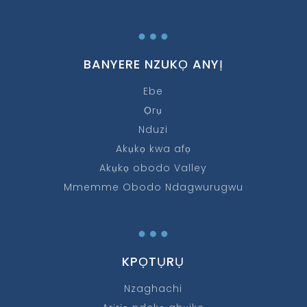
…
BANYERE NZUKỌ ANYỊ
Ebe
Ọrụ
Nduzi
Akụkọ kwa afọ
Akụkọ obodo Valley
Mmemme Obodo Ndagwurugwu
…
KPỌTỤRỤ
Nzaghachi