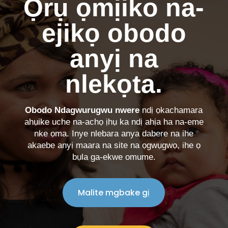
Ọrụ ọmịiko na-
ejikọ obodo
anyị na
nlekọta.
Obodo Ndagwurugwu nwere
ndị ọkachamara
ahụike uche na-achọ ịhụ ka ndị ahịa ha na-eme
nke ọma. Inye nlebara anya dabere na ihe
akaebe anyị maara na site na ọgwụgwọ, ihe ọ
bụla ga-ekwe omume.
Malite mgbake gị