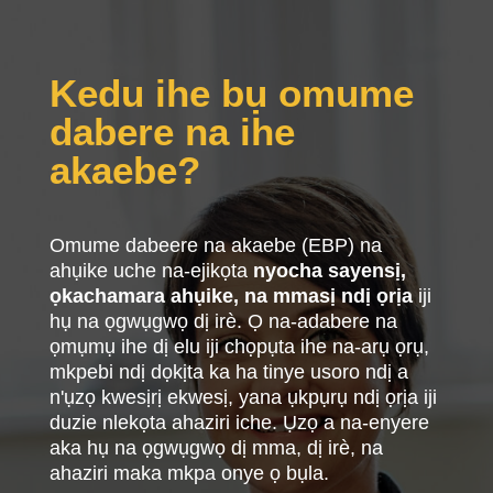
Kedu ihe bụ omume
dabere na ihe
akaebe?
Omume dabeere na akaebe (EBP) na
ahụike uche na-ejikọta
nyocha sayensị,
ọkachamara ahụike, na mmasị ndị ọrịa
iji
hụ na ọgwụgwọ dị irè. Ọ na-adabere na
ọmụmụ ihe dị elu iji chọpụta ihe na-arụ ọrụ,
mkpebi ndị dọkịta ka ha tinye usoro ndị a
n'ụzọ kwesịrị ekwesị, yana ụkpụrụ ndị ọrịa iji
duzie nlekọta ahaziri iche. Ụzọ a na-enyere
aka hụ na ọgwụgwọ dị mma, dị irè, na
ahaziri maka mkpa onye ọ bụla.