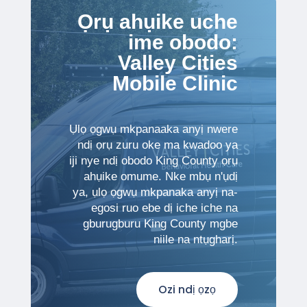
Ọrụ ahụike uche
ime obodo:
Valley Cities
Mobile Clinic
Ụlọ ọgwụ mkpanaaka anyị nwere
ndị ọrụ zuru oke ma kwadoo ya
iji nye ndị obodo King County ọrụ
ahụike omume. Nke mbụ n'ụdị
ya, ụlọ ọgwụ mkpanaka anyị na-
egosi ruo ebe dị iche iche na
gburugburu King County mgbe
niile na ntụgharị.
Ozi ndị ọzọ