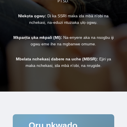
PTSD.
Nlekọta ọgwụ:
Dị ka SSRI maka ịda mbà n'obi na
nchekasị, na-eduzi ntuziaka ụlọ ọgwụ.
Mkparịta ụka mkpali (MI):
Na-enyere aka na nsogbu iji
ọgwụ eme ihe na mgbanwe omume.
Mbelata nchekasị dabere na uche (MBSR):
Ejiri ya
maka nchekasị, ịda mbà n'obi, na nrụgide.
Ọrụ nkwado