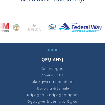
…
ỌRỤ ANYỊ
Ọrụ nsogbu
Ahụike uche
Ụlọ ọgwụ na ebe obibi
Ntorobịa & Ezinụlọ
Ndị agha & ndị agha agha
Ọgwụgwọ Enyemaka Ọgwụ