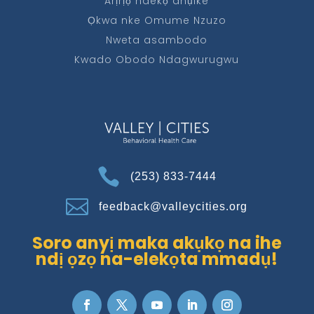
Arịrịọ ndekọ ahụike
Ọkwa nke Omume Nzuzo
Nweta asambodo
Kwado Obodo Ndagwurugwu

(253) 833-7444

feedback@valleycities.org
Soro anyị maka akụkọ na ihe
ndị ọzọ na-elekọta mmadụ!