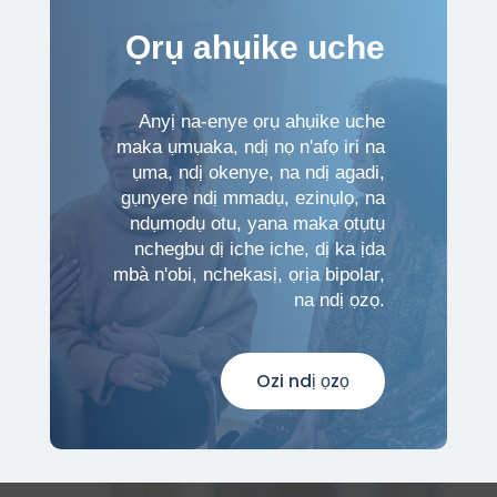
Ọrụ ahụike uche
Anyị na-enye ọrụ ahụike uche
maka ụmụaka, ndị nọ n'afọ iri na
ụma, ndị okenye, na ndị agadi,
gụnyere ndị mmadụ, ezinụlọ, na
ndụmọdụ otu, yana maka ọtụtụ
nchegbu dị iche iche, dị ka ịda
mbà n'obi, nchekasị, ọrịa bipolar,
na ndị ọzọ.
Ozi ndị ọzọ