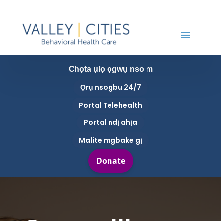
Chọta ụlọ ọgwụ nso m
Ọrụ nsogbu 24/7
Portal Telehealth
Portal ndị ahịa
Malite mgbake gị