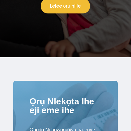
Lelee ọrụ niile
Ọrụ Nlekọta Ihe
eji eme ihe
Obodo Ndagwurugwu na-enye