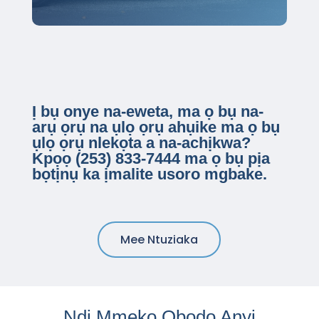
Ị bụ onye na-eweta, ma ọ bụ na-
arụ ọrụ na ụlọ ọrụ ahụike ma ọ bụ
ụlọ ọrụ nlekọta a na-achịkwa?
Kpọọ (253) 833-7444 ma ọ bụ pịa
bọtịnụ ka ịmalite usoro mgbake.
Mee Ntuziaka
Ndị Mmekọ Obodo Anyị