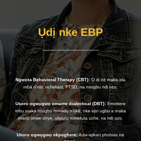
Ụdị nke EBP
Ngwọta Behavioral Therapy (CBT):
Ọ dị irè maka ịda
mbà n'obi, nchekasị, PTSD, na nsogbu ndị ọzọ.
Usoro ọgwụgwọ omume dialectical (DBT):
Emebere
mbụ maka nsogbu mmadụ n'ókè, nke ejiri ugbu a maka
imerụ onwe onye, ụkpụrụ mmetụta uche, na ndị ọzọ.
Usoro ọgwụgwọ ekpughere:
A na-ejikarị phobias na