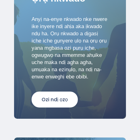
Anyị na-enye nkwado nke nwere
ike inyere ndị ahịa aka ịkwado
ndụ ha. Ọrụ nkwado a dịgasị
iche iche gụnyere ụlọ na ọrụ ọrụ
yana mgbasa ozi pụrụ iche,
ọgwụgwọ na mmemme ahụike
uche maka ndị agha agha,
ụmụaka na ezinụlọ, na ndị na-
enwe enweghị ebe obibi.
Ozi ndị ọzọ