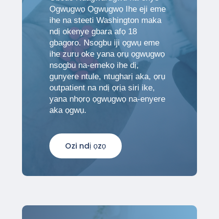
Ọgwụgwọ Ọgwụgwọ Ihe eji eme
ihe na steeti Washington maka
ndị okenye gbara afọ 18
gbagoro. Nsogbu iji ọgwụ eme
ihe zuru oke yana ọrụ ọgwụgwọ
nsogbu na-emekọ ihe dị,
gụnyere ntule, ntugharị aka, ọrụ
outpatient na ndị ọrịa siri ike,
yana nhọrọ ọgwụgwọ na-enyere
aka ọgwụ.
Ozi ndị ọzọ