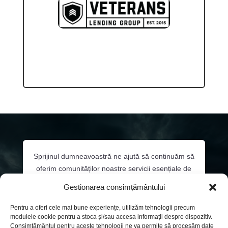
Sprijinul dumneavoastră ne ajută să continuăm să
oferim comunităților noastre servicii esențiale de
sănătate comportamentală. Faceți clic mai jos sau
Gestionarea consimțământului
sunați la
206-532-3348
pentru a întreba despre
oportunitățile de sponsorizare și despre modul în
Pentru a oferi cele mai bune experiențe, utilizăm tehnologii precum
care puteți contribui la îngrijirea continuă a
modulele cookie pentru a stoca și/sau accesa informații despre dispozitiv.
Consimțământul pentru aceste tehnologii ne va permite să procesăm date