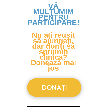
VĂ
MULȚUMIM
PENTRU
PARTICIPARE!
Nu ați reușit
să ajungeți,
dar doriți să
sprijiniți
clinica?
Donează mai
jos
DONAȚI