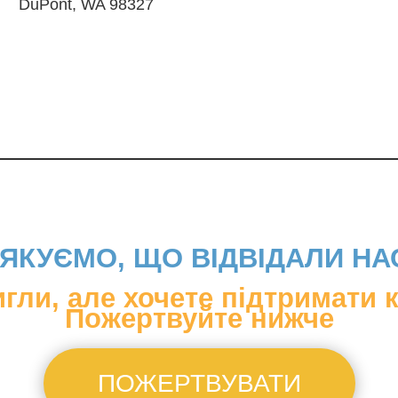
DuPont, WA 98327
ЯКУЄМО, ЩО ВІДВІДАЛИ НА
игли, але хочете підтримати к
Пожертвуйте нижче
ПОЖЕРТВУВАТИ