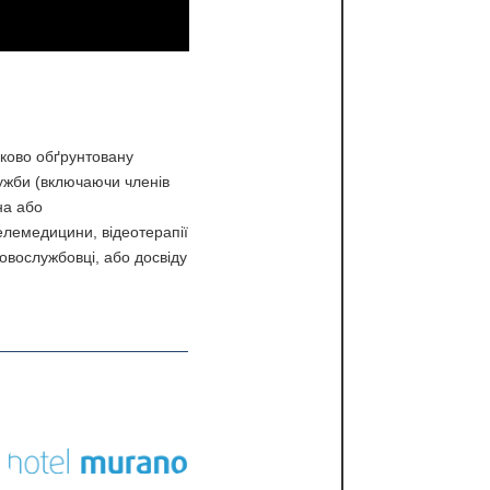
ауково обґрунтовану
лужби (включаючи членів
на або
телемедицини, відеотерапії
ковослужбовці, або досвіду