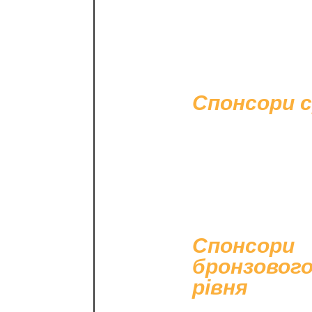
Спонсори с
Спонсори
бронзовог
рівня