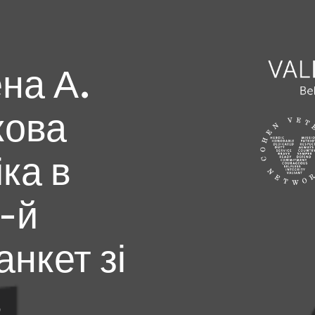
ена А.
кова
іка в
5-й
нкет зі
в