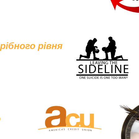
рібного рівня
о