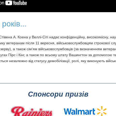
років...
 Стівена А. Коена у Веллі-Сіті надає конфіденційну, високоякісну, н
имку ветеранам після 11 вересня, військовослужбовцям строкової с
езерву), а також сім'ям військовослужбовців (за визначенням ветера
угах Пірс і Кінг, а також по всьому штату Вашингтон за допомогою 
ється незалежно від статусу демобілізації, ролі, яку виконують війсь
Спонсори призів