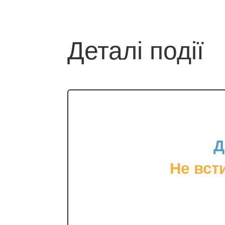
Деталі події
Д
Не вст