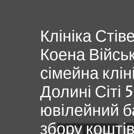
Клініка Стів
Коена Війсь
сімейна клін
Долині Сіті 
ювілейний ба
збору кошті