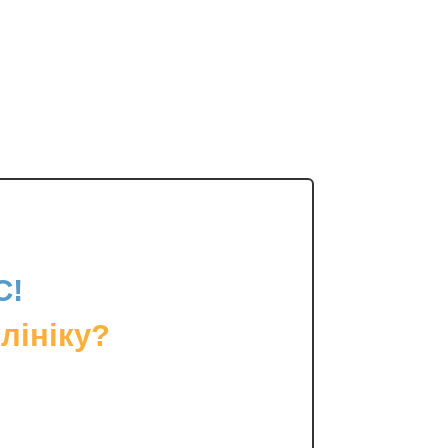
С!
лініку?