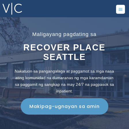
Maligayang pagdating sa
RECOVER PLACE
SEATTLE
Nakatuon sa pangangalaga at paggamot sa mga nasa
ating komunidad na dumaranas ng mga karamdaman
sa paggamit ng sangkap na may 24/7 na pagpasok sa
inpatient.
Makipag-ugnayan sa amin