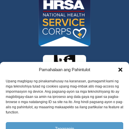
Pamahalaan ang Pahintulot
Upang magbigay ng pinakamahusay na karanasan, gumagamit kami ng
mga teknolohiya tulad ng cookies upang mag-imbak at/o mag-access ng
impormasyon ng device. Ang pagsang-ayon sa mga teknolohiyang ito ay
magbibigay-daan sa amin na iproseso ang data gaya ng gawi sa pagba-
browse o mga natatanging ID sa site na ito. Ang hindi pagsang-ayon o pag-
alis ng pahintulot, ay maaaring makaapekto sa ilang partikular na feature at
function.
Tanggapin