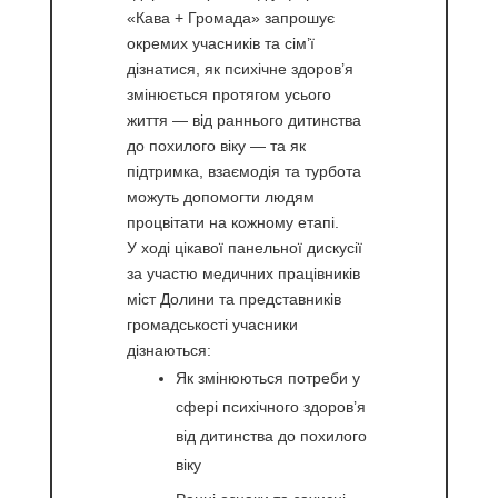
«Кава + Громада» запрошує
окремих учасників та сім’ї
дізнатися, як психічне здоров’я
змінюється протягом усього
життя — від раннього дитинства
до похилого віку — та як
підтримка, взаємодія та турбота
можуть допомогти людям
процвітати на кожному етапі.
У ході цікавої панельної дискусії
за участю медичних працівників
міст Долини та представників
громадськості учасники
дізнаються:
Як змінюються потреби у
сфері психічного здоров’я
від дитинства до похилого
віку