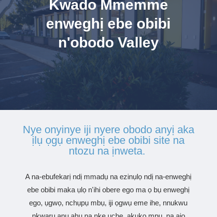
Kwado Mmemme
enweghị ebe obibi
n'obodo Valley
Nye onyinye iji nyere obodo anyị aka
ịlụ ọgụ enweghị ebe obibi site na
ntozu na ịnweta.
A na-ebufekarị ndị mmadụ na ezinụlọ ndị na-enweghị
ebe obibi maka ụlọ n'ihi obere ego ma ọ bụ enweghị
ego, ụgwọ, nchụpụ mbụ, iji ọgwụ eme ihe, nnukwu
nkwarụ anụ ahụ na nke uche, akụkọ mpụ, na ajọ