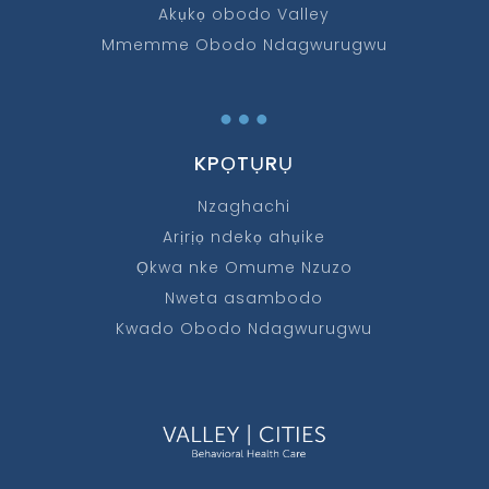
Akụkọ obodo Valley
Mmemme Obodo Ndagwurugwu
…
KPỌTỤRỤ
Nzaghachi
Arịrịọ ndekọ ahụike
Ọkwa nke Omume Nzuzo
Nweta asambodo
Kwado Obodo Ndagwurugwu