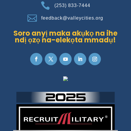

(253) 833-7444

feedback@valleycities.org
Soro anyị maka akụkọ na ihe
ndị ọzọ na-elekọta mmadụ!