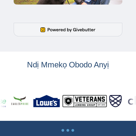
Ndị Mmekọ Obodo Anyị
…