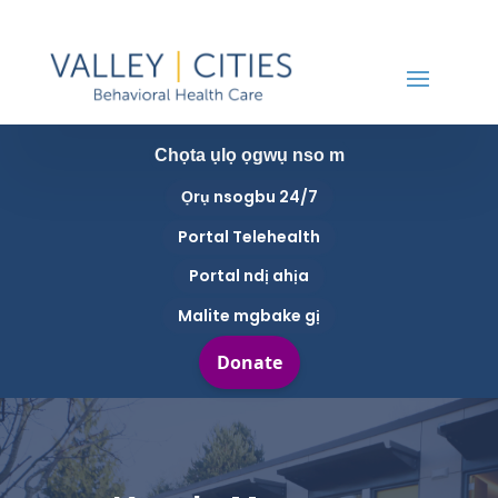
Chọta ụlọ ọgwụ nso m
Ọrụ nsogbu 24/7
Portal Telehealth
Portal ndị ahịa
Malite mgbake gị