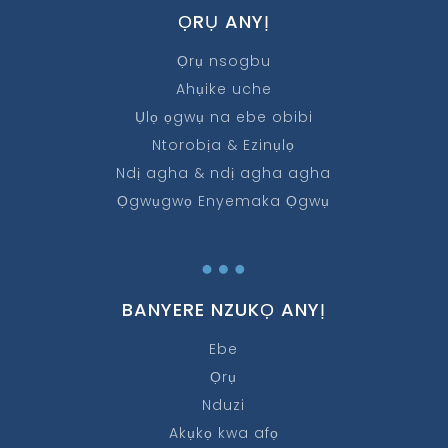
ỌRỤ ANYỊ
Ọrụ nsogbu
Ahụike uche
Ụlọ ọgwụ na ebe obibi
Ntorobịa & Ezinụlọ
Ndị agha & ndị agha agha
Ọgwụgwọ Enyemaka Ọgwụ
…
BANYERE NZUKỌ ANYỊ
Ebe
Ọrụ
Nduzi
Akụkọ kwa afọ