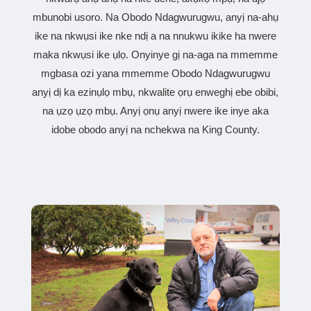
mbunobi usoro. Na Obodo Ndagwurugwu, anyị na-ahụ
ike na nkwụsi ike nke ndị a na nnukwu ikike ha nwere
maka nkwụsi ike ụlọ. Onyinye gị na-aga na mmemme
mgbasa ozi yana mmemme Obodo Ndagwurugwu
anyị dị ka ezinụlọ mbụ, nkwalite ọrụ enweghị ebe obibi,
na ụzọ ụzọ mbụ. Anyị ọnụ anyị nwere ike inye aka
idobe obodo anyị na nchekwa na King County.