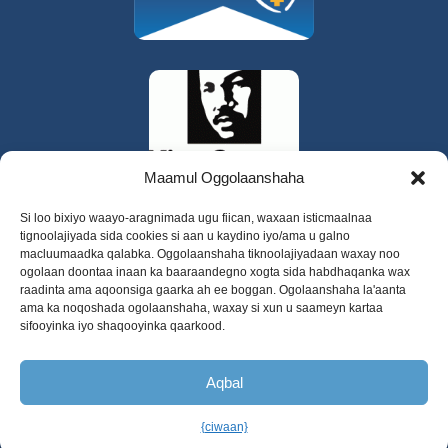
Maamul Oggolaanshaha
Si loo bixiyo waayo-aragnimada ugu fiican, waxaan isticmaalnaa
tignoolajiyada sida cookies si aan u kaydino iyo/ama u galno
macluumaadka qalabka. Oggolaanshaha tiknoolajiyadaan waxay noo
ogolaan doontaa inaan ka baaraandegno xogta sida habdhaqanka wax
raadinta ama aqoonsiga gaarka ah ee boggan. Ogolaanshaha la'aanta
ama ka noqoshada ogolaanshaha, waxay si xun u saameyn kartaa
sifooyinka iyo shaqooyinka qaarkood.
325 W Gowe Street, Kent, Washington 98032
Xuquuqda daabacaadda 2025 Daryeelka
Aqbal
Caafimaadka Dhaqanka ee Magaalooyinka
Dooxada
{ciwaan}
Soomaaliga