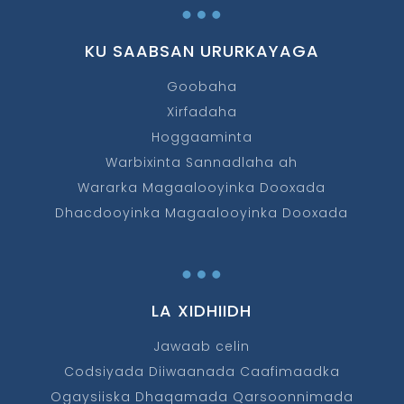
…
KU SAABSAN URURKAYAGA
Goobaha
Xirfadaha
Hoggaaminta
Warbixinta Sannadlaha ah
Wararka Magaalooyinka Dooxada
Dhacdooyinka Magaalooyinka Dooxada
…
LA XIDHIIDH
Jawaab celin
Codsiyada Diiwaanada Caafimaadka
Ogaysiiska Dhaqamada Qarsoonnimada