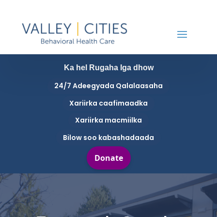
Ka hel Rugaha Iga dhow
24/7 Adeegyada Qalalaasaha
Xariirka caafimaadka
Xariirka macmiilka
Bilow soo kabashadaada