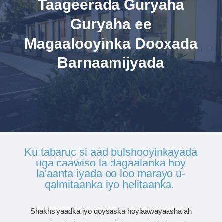
Taageerada Guryaha
Guryaha ee
Magaalooyinka Dooxada
Barnaamijyada
Ku tabaruc si aad bulshooyinkayada
uga caawiso la dagaalanka hoy
la'aanta iyada oo loo marayo u-
qalmitaanka iyo helitaanka.
Shakhsiyaadka iyo qoysaska hoylaawayaasha ah