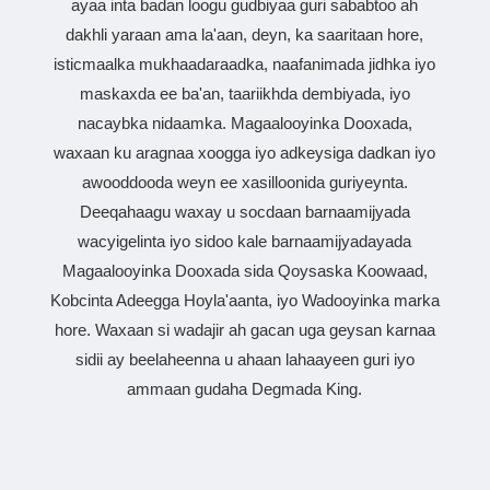
ayaa inta badan loogu gudbiyaa guri sababtoo ah
dakhli yaraan ama la'aan, deyn, ka saaritaan hore,
isticmaalka mukhaadaraadka, naafanimada jidhka iyo
maskaxda ee ba'an, taariikhda dembiyada, iyo
nacaybka nidaamka. Magaalooyinka Dooxada,
waxaan ku aragnaa xoogga iyo adkeysiga dadkan iyo
awooddooda weyn ee xasilloonida guriyeynta.
Deeqahaagu waxay u socdaan barnaamijyada
wacyigelinta iyo sidoo kale barnaamijyadayada
Magaalooyinka Dooxada sida Qoysaska Koowaad,
Kobcinta Adeegga Hoyla'aanta, iyo Wadooyinka marka
hore. Waxaan si wadajir ah gacan uga geysan karnaa
sidii ay beelaheenna u ahaan lahaayeen guri iyo
ammaan gudaha Degmada King.