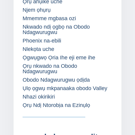
Ọrụ ahụike uche
Njem ọhụrụ
Mmemme mgbasa ozi
Nkwado ndị ọgbọ na Obodo
Ndagwurugwu
Phoenix na-ebili
Nlekọta uche
Ọgwụgwọ Ọria Ihe eji eme ihe
Ọrụ nkwado na Obodo
Ndagwurugwu
Obodo Ndagwurugwu ọdịda
Ụlọ ọgwụ mkpanaaka obodo Valley
Nhazi okirikiri
Ọrụ Ndị Ntorobịa na Ezinụlọ