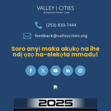

(253) 833-7444

feedback@valleycities.org
Soro anyị maka akụkọ na ihe
ndị ọzọ na-elekọta mmadụ!