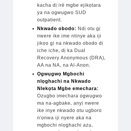
kacha dị irè mgbe ejikọtara
ya na ọgwụgwọ SUD
outpatient.
Nkwado obodo:
Ndị otu gị
nwere ike ịme ntinye aka iji
jikọọ gị na nkwado obodo dị
iche iche, dị ka Dual
Recovery Anonymous (DRA),
AA na NA, na Al-Anon.
Ọgwụgwọ Mgbochi
nlọghachi na Nkwado
Nlekọta Mgbe emechara:
Ozugbo ịmechara ọgwụgwọ
ma na-agbake, anyị nwere
ike inye nkwado otu ugboro
n'ọnwa iji nyere aka na
mgbochi nlọghachi azụ,