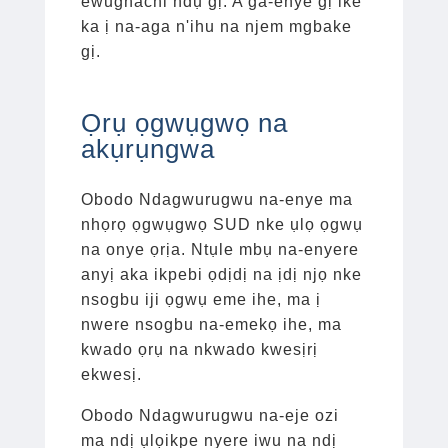
ewughachi ndụ gị. A ga-enye gị ike
ka ị na-aga n'ihu na njem mgbake
gị.
Ọrụ ọgwụgwọ na
akụrụngwa
Obodo Ndagwurugwu na-enye ma
nhọrọ ọgwụgwọ SUD nke ụlọ ọgwụ
na onye ọrịa. Ntụle mbụ na-enyere
anyị aka ikpebi ọdịdị na ịdị njọ nke
nsogbu iji ọgwụ eme ihe, ma ị
nwere nsogbu na-emekọ ihe, ma
kwado ọrụ na nkwado kwesịrị
ekwesị.
Obodo Ndagwurugwu na-eje ozi
ma ndị ụlọikpe nyere iwu na ndị