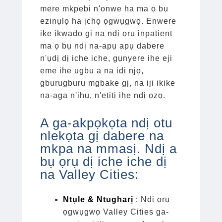
mere mkpebi n'onwe ha ma ọ bụ
ezinụlọ ha ịchọ ọgwụgwọ. Enwere
ike ịkwado gị na ndị ọrụ inpatient
ma ọ bụ ndị na-apụ apụ dabere
n'ụdị dị iche iche, gụnyere ihe eji
eme ihe ugbu a na ịdị njọ,
gburugburu mgbake gị, na iji ikike
na-aga n'ihu, n'etiti ihe ndị ọzọ.
A ga-akpọkọta ndị otu
nlekọta gị dabere na
mkpa na mmasị. Ndị a
bụ ọrụ dị iche iche dị
na Valley Cities:
Ntụle & Ntugharị
:
Ndị ọrụ
ọgwụgwọ Valley Cities ga-