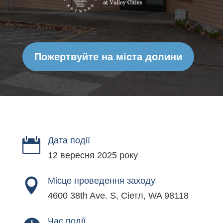
Пожертвуйте на міста долини
Дата події

12 вересня 2025 року
Місце проведення заходу

4600 38th Ave. S, Сіетл, WA 98118
Час події