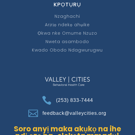
KPỌTỤRỤ
Nzaghachi
Arịrịọ ndekọ ahụike
Ọkwa nke Omume Nzuzo
Nweta asambodo
Kwado Obodo Ndagwurugwu

(253) 833-7444

feedback@valleycities.org
Soro anyị maka akụkọ na ihe