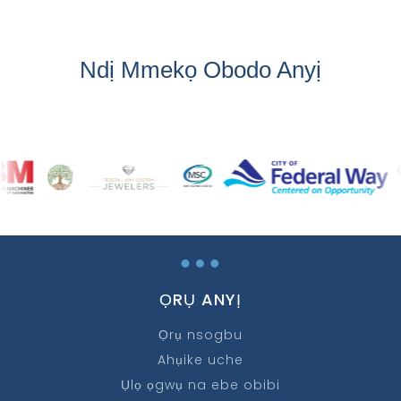
Ndị Mmekọ Obodo Anyị
…
ỌRỤ ANYỊ
Ọrụ nsogbu
Ahụike uche
Ụlọ ọgwụ na ebe obibi