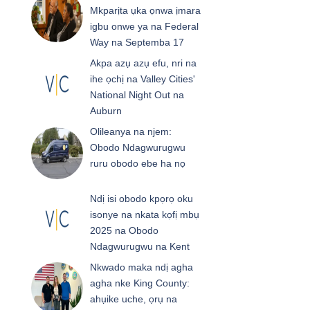
Mkparịta ụka ọnwa ịmara
igbu onwe ya na Federal
Way na Septemba 17
Akpa azụ azụ efu, nri na
ihe ọchị na Valley Cities'
National Night Out na
Auburn
Olileanya na njem:
Obodo Ndagwurugwu
ruru obodo ebe ha nọ
Ndị isi obodo kpọrọ oku
isonye na nkata kọfị mbụ
2025 na Obodo
Ndagwurugwu na Kent
Nkwado maka ndị agha
agha nke King County:
ahụike uche, ọrụ na