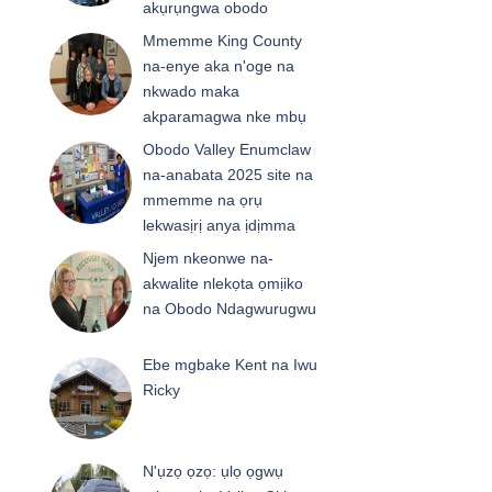
akụrụngwa obodo
Mmemme King County
na-enye aka n'oge na
nkwado maka
akparamagwa nke mbụ
Obodo Valley Enumclaw
na-anabata 2025 site na
mmemme na ọrụ
lekwasịrị anya ịdịmma
Njem nkeonwe na-
akwalite nlekọta ọmịiko
na Obodo Ndagwurugwu
Ebe mgbake Kent na Iwu
Ricky
N'ụzọ ọzọ: ụlọ ọgwụ