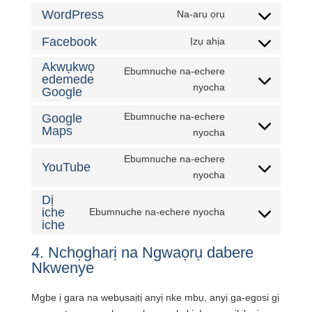
maka
WordPress
Na-arụ ọrụ
Nkwenye
ọrụ
na
Facebook
Ịzụ ahịa
google-
Nkwenye
wordpress
recaptcha
maka
Akwụkwọ
ọrụ
Ebumnuche na-echere
edemede
ọrụ
Nkwenye
nyocha
Google
Facebook
maka
Ebumnuche na-echere
Google
ọrụ
Maps
Nkwenye
nyocha
google-
maka
font
Ebumnuche na-echere
ọrụ
YouTube
Nkwenye
nyocha
google-
maka
maps
Dị
ọrụ
iche
Ebumnuche na-echere nyocha
Nkwenye
youtube
iche
maka
4. Nchọgharị na Ngwaọrụ dabere
ọrụ
Nkwenye
dị
iche
Mgbe ị gara na webụsaịtị anyị nke mbụ, anyị ga-egosi gị
iche