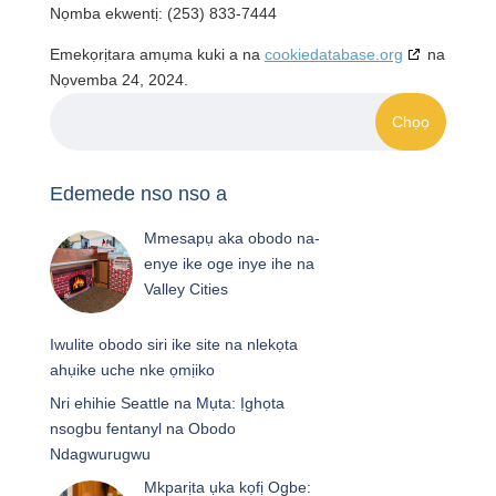
Nọmba ekwentị: (253) 833-7444
Emekọrịtara amụma kuki a na
cookiedatabase.org
na
Nọvemba 24, 2024.
Edemede nso nso a
Mmesapụ aka obodo na-
enye ike oge inye ihe na
Valley Cities
Iwulite obodo siri ike site na nlekọta
ahụike uche nke ọmịiko
Nri ehihie Seattle na Mụta: Ịghọta
nsogbu fentanyl na Obodo
Ndagwurugwu
Mkparịta ụka kọfị Ogbe: