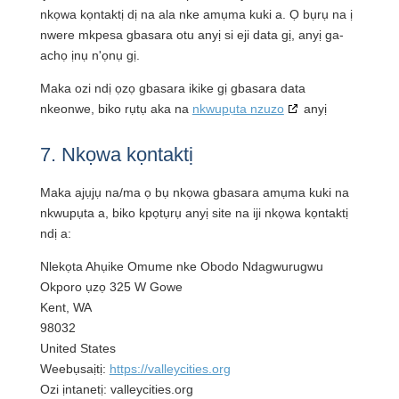
nkọwa kọntaktị dị na ala nke amụma kuki a. Ọ bụrụ na ị
nwere mkpesa gbasara otu anyị si eji data gị, anyị ga-
achọ ịnụ n'ọnụ gị.
Maka ozi ndị ọzọ gbasara ikike gị gbasara data
nkeonwe, biko rụtụ aka na
nkwupụta nzuzo
anyị
7. Nkọwa kọntaktị
Maka ajụjụ na/ma ọ bụ nkọwa gbasara amụma kuki na
nkwupụta a, biko kpọtụrụ anyị site na iji nkọwa kọntaktị
ndị a:
Nlekọta Ahụike Omume nke Obodo Ndagwurugwu
Okporo ụzọ 325 W Gowe
Kent, WA
98032
United States
Weebụsaịtị:
https://valleycities.org
Ozi ịntanetị:
valleycities.org