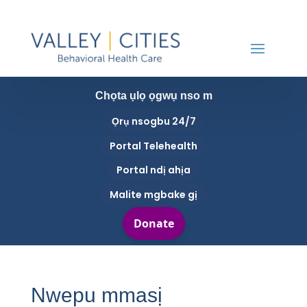
Chọta ụlọ ọgwụ nso m
Ọrụ nsogbu 24/7
Portal Telehealth
Portal ndị ahịa
Malite mgbake gị
Nwepu mmasị