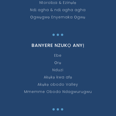
Ntorobịa & Ezinụlọ
Ndị agha & ndị agha agha
Ọgwụgwọ Enyemaka Ọgwụ
…
BANYERE NZUKỌ ANYỊ
Ebe
Ọrụ
Nduzi
Akụkọ kwa afọ
Akụkọ obodo Valley
Mmemme Obodo Ndagwurugwu
…