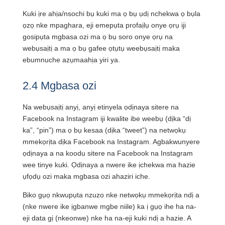
Kuki ịre ahịa/nsochi bụ kuki ma ọ bụ ụdị nchekwa ọ bụla
ọzọ nke mpaghara, eji emepụta profaịlụ onye ọrụ iji
gosipụta mgbasa ozi ma ọ bụ soro onye ọrụ na
webụsaịtị a ma ọ bụ gafee ọtụtụ weebụsaịtị maka
ebumnuche azụmaahịa yiri ya.
2.4 Mgbasa ozi
Na webụsaịtị anyị, anyị etinyela ọdịnaya sitere na
Facebook na Instagram iji kwalite ibe weebụ (dịka “dị
ka”, “pin”) ma ọ bụ kesaa (dịka “tweet”) na netwọkụ
mmekọrịta dịka Facebook na Instagram. Agbakwunyere
ọdịnaya a na koodu sitere na Facebook na Instagram
wee tinye kuki. Ọdịnaya a nwere ike ịchekwa ma hazie
ụfọdụ ozi maka mgbasa ozi ahaziri iche.
Biko gụọ nkwupụta nzuzo nke netwọkụ mmekọrịta ndị a
(nke nwere ike ịgbanwe mgbe niile) ka ị gụọ ihe ha na-
eji data gị (nkeonwe) nke ha na-eji kuki ndị a hazie. A