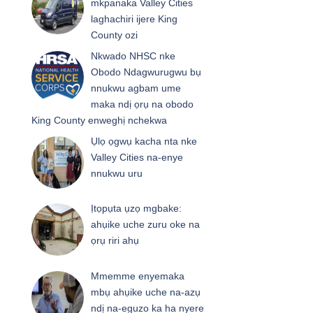
mkpanaka Valley Cities
laghachiri ijere King
County ozi
Nkwado NHSC nke
Obodo Ndagwurugwu bụ
nnukwu agbam ume
maka ndị ọrụ na obodo
King County enweghị nchekwa
Ụlọ ọgwụ kacha nta nke
Valley Cities na-enye
nnukwu uru
Ịtọpụta ụzọ mgbake:
ahụike uche zuru oke na
ọrụ riri ahụ
Mmemme enyemaka
mbụ ahụike uche na-azụ
ndị na-eguzo ka ha nyere