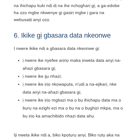
na ihichapụ kuki ndị dị na ihe nchọgharị gị, a ga-edobe
ha ọzọ mgbe nkwenye gị gasịrị mgbe ị gara na
webụsaịtị anyị ọzọ.
6. Ikike gị gbasara data nkeonwe
Ị nwere ikike ndị a gbasara data nkeonwe gị:
ị nwere ike nyefee arịrịọ maka ịnweta data anyị na-
ahazi gbasara gị;
ị nwere ike ịjụ nhazi;
ị nwere ike ịrịọ nkọwapụta, n'ụdị a na-ejikarị, nke
data anyị na-ahazi gbasara gị;
ị nwere ike ịrịọ mgbazi ma ọ bụ ihichapụ data ma ọ
bụrụ na ezighi ezi ma ọ bụ na ọ bụghịzi mkpa, ma ọ
bụ ịrịọ ka amachibido nhazi data ahụ.
Iji nweta ikike ndị a, biko kpọtụrụ anyị. Biko rụtụ aka na