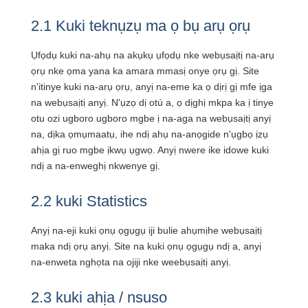
2.1 Kuki teknụzụ ma ọ bụ arụ ọrụ
Ụfọdụ kuki na-ahụ na akụkụ ụfọdụ nke webụsaịtị na-arụ
ọrụ nke ọma yana ka amara mmasị onye ọrụ gị. Site
n'itinye kuki na-arụ ọrụ, anyị na-eme ka ọ dịrị gị mfe ịga
na webụsaịtị anyị. N'ụzọ dị otú a, ọ dịghị mkpa ka ị tinye
otu ozi ugboro ugboro mgbe ị na-aga na webụsaịtị anyị
na, dịka ọmụmaatụ, ihe ndị ahụ na-anọgide n'ụgbọ ịzụ
ahịa gị ruo mgbe ịkwụ ụgwọ. Anyị nwere ike idowe kuki
ndị a na-enweghị nkwenye gị.
2.2 kuki Statistics
Anyị na-eji kuki ọnụ ọgụgụ iji bulie ahụmịhe webụsaịtị
maka ndị ọrụ anyị. Site na kuki ọnụ ọgụgụ ndị a, anyị
na-enweta nghọta na ojiji nke weebụsaịtị anyị.
2.3 kuki ahịa / nsuso