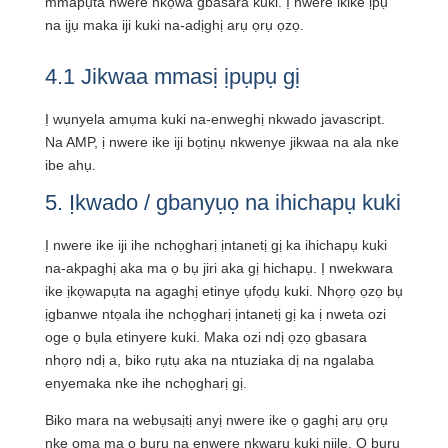
mmapụta nwere nkọwa gbasara kuki. Ị nwere ikike ịpụ
na ịjụ maka iji kuki na-adịghị arụ ọrụ ọzọ.
4.1 Jikwaa mmasị ịpụpụ gị
Ị wụnyela amụma kuki na-enweghị nkwado javascript.
Na AMP, ị nwere ike iji bọtịnụ nkwenye jikwaa na ala nke
ibe ahụ.
5. Ịkwado / gbanyụọ na ihichapụ kuki
Ị nwere ike iji ihe nchọgharị ịntanetị gị ka ihichapụ kuki
na-akpaghị aka ma ọ bụ jiri aka gị hichapụ. Ị nwekwara
ike ịkọwapụta na agaghị etinye ụfọdụ kuki. Nhọrọ ọzọ bụ
ịgbanwe ntọala ihe nchọgharị ịntanetị gị ka ị nweta ozi
oge ọ bụla etinyere kuki. Maka ozi ndị ọzọ gbasara
nhọrọ ndị a, biko rụtụ aka na ntuziaka dị na ngalaba
enyemaka nke ihe nchọgharị gị.
Biko mara na webụsaịtị anyị nwere ike ọ gaghị arụ ọrụ
nke ọma ma ọ bụrụ na enwere nkwarụ kuki niile. Ọ bụrụ