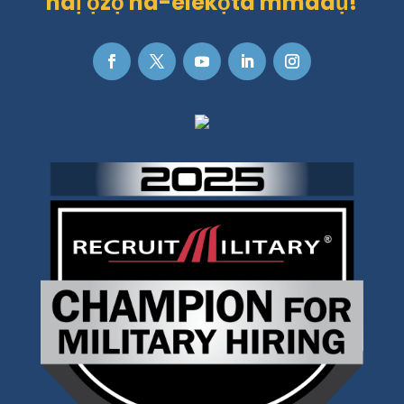
ndị ọzọ na-elekọta mmadụ!