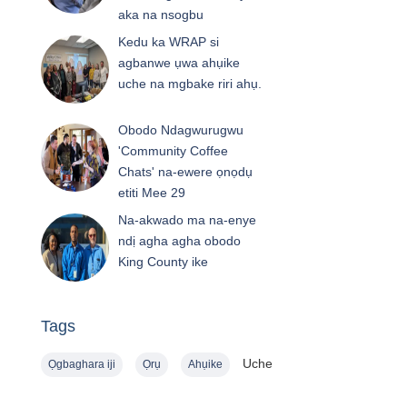
aka na nsogbu
Kedu ka WRAP si
agbanwe ụwa ahụike
uche na mgbake riri ahụ.
Obodo Ndagwurugwu
'Community Coffee
Chats' na-ewere ọnọdụ
etiti Mee 29
Na-akwado ma na-enye
ndị agha agha obodo
King County ike
Tags
Uche
Ọgbaghara iji
Ọrụ
Ahụike