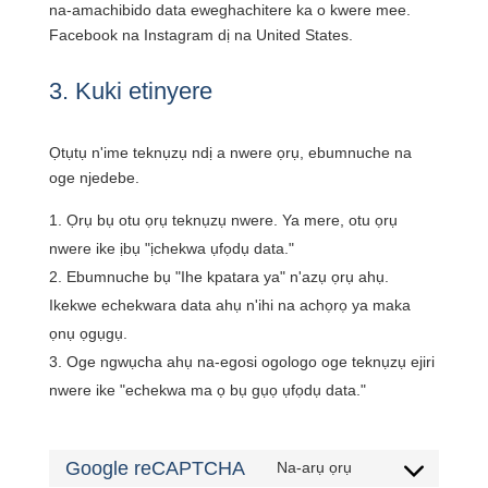
na-amachibido data eweghachitere ka o kwere mee.
Facebook na Instagram dị na United States.
3. Kuki etinyere
Ọtụtụ n'ime teknụzụ ndị a nwere ọrụ, ebumnuche na
oge njedebe.
Ọrụ bụ otu ọrụ teknụzụ nwere. Ya mere, otu ọrụ
nwere ike ịbụ "ịchekwa ụfọdụ data."
Ebumnuche bụ "Ihe kpatara ya" n'azụ ọrụ ahụ.
Ikekwe echekwara data ahụ n'ihi na achọrọ ya maka
ọnụ ọgụgụ.
Oge ngwụcha ahụ na-egosi ogologo oge teknụzụ ejiri
nwere ike "echekwa ma ọ bụ gụọ ụfọdụ data."
Google reCAPTCHA
Na-arụ ọrụ
Nkwenye