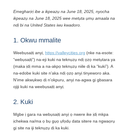
Emegharịrị ibe a ikpeazụ na June 18, 2025, nyocha
ikpeazụ na June 18, 2025 wee metụta ụmụ amaala na
ndị bi na United States iwu kwadoro.
1. Okwu mmalite
Weebụsaịtị anyị,
https://valleycities.org
(nke na-esote:
“webụsaịtị”) na-eji kuki na teknụzụ ndị ọzọ metụtara ya
(maka ịdị mma a na-akpọ teknụzụ niile dị ka “kuki”). A
na-edobe kuki site n'aka ndị ọzọ anyị tinyeworo aka.
N'ime akwụkwọ dị n'okpuru, anyị na-agwa gị gbasara
ojiji kuki na weebụsaịtị anyị.
2. Kuki
Mgbe ị gara na webụsaịtị anyị ọ nwere ike ịdị mkpa
ịchekwa na/ma ọ bụ gụọ ụfọdụ data sitere na ngwaọrụ
gị site na iji teknụzụ dị ka kuki.