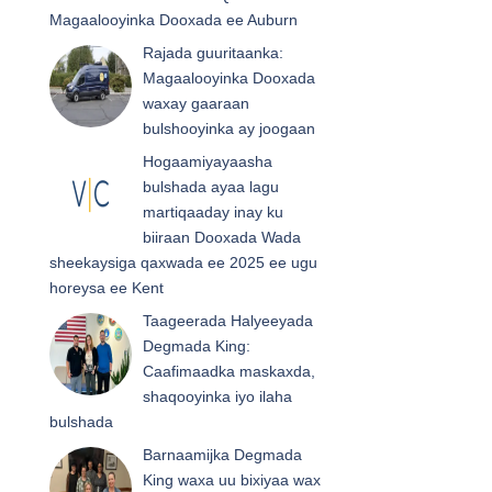
Magaalooyinka Dooxada ee Auburn
Rajada guuritaanka:
Magaalooyinka Dooxada
waxay gaaraan
bulshooyinka ay joogaan
Hogaamiyayaasha
bulshada ayaa lagu
martiqaaday inay ku
biiraan Dooxada Wada
sheekaysiga qaxwada ee 2025 ee ugu
horeysa ee Kent
Taageerada Halyeeyada
Degmada King:
Caafimaadka maskaxda,
shaqooyinka iyo ilaha
bulshada
Barnaamijka Degmada
King waxa uu bixiyaa wax