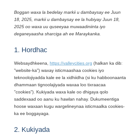
Boggan waxa la bedelay markii u dambaysay ee Juun
18, 2025, markii u dambaysay ee la hubiyay Juun 18,
2025 oo waxa uu quseeyaa muwaadiniinta iyo
deganeyaasha sharciga ah ee Maraykanka.
1. Hordhac
Websaydhkeena,
https://valleycities.org
(halkan ka dib:
"website-ka") waxay isticmaashaa cookies iyo
teknoolojiyadda kale ee la xidhiidha (si ku habboonaanta
dhammaan tignoolajiyada waxaa loo tixraacaa
"cookies"). Kukiyada waxa kale oo dhigaya qolo
saddexaad oo aanu ku hawlan nahay. Dukumeentiga
hoose waxaan kugu wargelineynaa isticmaalka cookies-
ka ee boggayaga.
2. Kukiyada