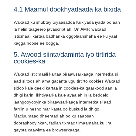
4.1 Maamul dookhyadaada ka bixida
Waxaad ku shubtay Siyaasadda Kukiyada iyada oo aan
la helin taageero javascript ah. On AMP, waxaad
isticmaali kartaa badhanka oggolaanshaha ee ku yaal
xagga hoose ee bogga.
5. Awood-siinta/daminta iyo tirtirida
cookies-ka
Waxaad isticmaali kartaa biraawsarkaaga internetka si
aad si toos ah ama gacanta ugu tirtirto cookies Waxaad
sidoo kale qeexi kartaa in cookies-ka qaarkood aan la
dhigi karin. Ikhtiyaarka kale ayaa ah in la beddelo
jaangooyooyinka biraawsarkaaga internetka si aad
farriin u hesho mar kasta oo buskud la dhigo.
Macluumaad dheeraad ah oo ku saabsan
doorashooyinkan, fadlan tixraac tilmaamaha ku jira
qaybta caawinta ee browserkaaga.