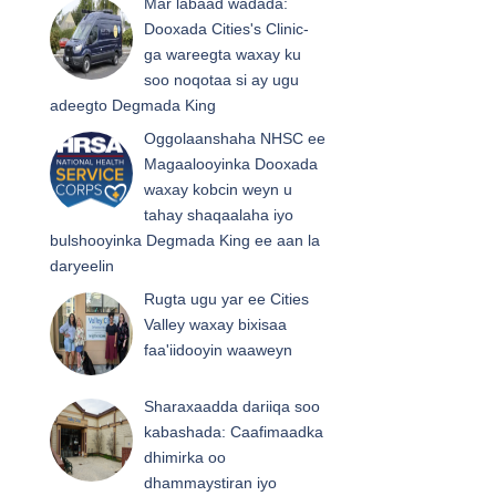
Mar labaad wadada:
Dooxada Cities's Clinic-
ga wareegta waxay ku
soo noqotaa si ay ugu
adeegto Degmada King
Oggolaanshaha NHSC ee
Magaalooyinka Dooxada
waxay kobcin weyn u
tahay shaqaalaha iyo
bulshooyinka Degmada King ee aan la
daryeelin
Rugta ugu yar ee Cities
Valley waxay bixisaa
faa'iidooyin waaweyn
Sharaxaadda dariiqa soo
kabashada: Caafimaadka
dhimirka oo
dhammaystiran iyo