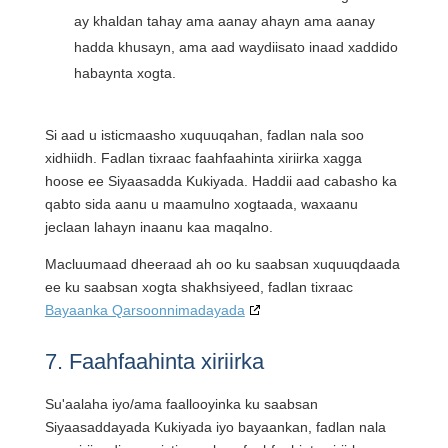
ay khaldan tahay ama aanay ahayn ama aanay
hadda khusayn, ama aad waydiisato inaad xaddido
habaynta xogta.
Si aad u isticmaasho xuquuqahan, fadlan nala soo
xidhiidh. Fadlan tixraac faahfaahinta xiriirka xagga
hoose ee Siyaasadda Kukiyada. Haddii aad cabasho ka
qabto sida aanu u maamulno xogtaada, waxaanu
jeclaan lahayn inaanu kaa maqalno.
Macluumaad dheeraad ah oo ku saabsan xuquuqdaada
ee ku saabsan xogta shakhsiyeed, fadlan tixraac
Bayaanka Qarsoonnimadayada
7. Faahfaahinta xiriirka
Su'aalaha iyo/ama faallooyinka ku saabsan
Siyaasaddayada Kukiyada iyo bayaankan, fadlan nala