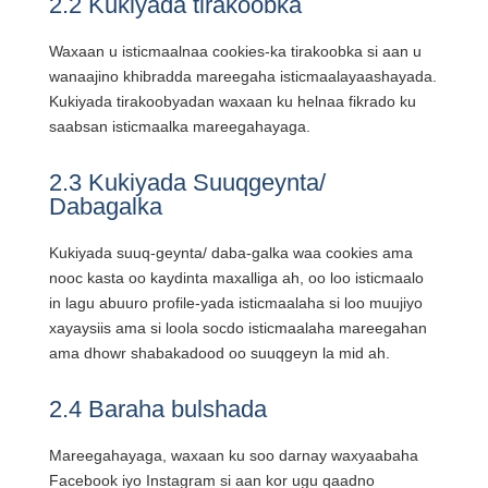
2.2 Kukiyada tirakoobka
Waxaan u isticmaalnaa cookies-ka tirakoobka si aan u
wanaajino khibradda mareegaha isticmaalayaashayada.
Kukiyada tirakoobyadan waxaan ku helnaa fikrado ku
saabsan isticmaalka mareegahayaga.
2.3 Kukiyada Suuqgeynta/
Dabagalka
Kukiyada suuq-geynta/ daba-galka waa cookies ama
nooc kasta oo kaydinta maxalliga ah, oo loo isticmaalo
in lagu abuuro profile-yada isticmaalaha si loo muujiyo
xayaysiis ama si loola socdo isticmaalaha mareegahan
ama dhowr shabakadood oo suuqgeyn la mid ah.
2.4 Baraha bulshada
Mareegahayaga, waxaan ku soo darnay waxyaabaha
Facebook iyo Instagram si aan kor ugu qaadno