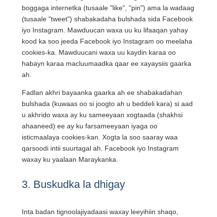
boggaga internetka (tusaale "like", "pin") ama la wadaag
(tusaale "tweet") shabakadaha bulshada sida Facebook
iyo Instagram. Mawduucan waxa uu ku lifaaqan yahay
kood ka soo jeeda Facebook iyo Instagram oo meelaha
cookies-ka. Mawduucani waxa uu kaydin karaa oo
habayn karaa macluumaadka qaar ee xayaysiis gaarka
ah.
Fadlan akhri bayaanka gaarka ah ee shabakadahan
bulshada (kuwaas oo si joogto ah u beddeli kara) si aad
u akhrido waxa ay ku sameeyaan xogtaada (shakhsi
ahaaneed) ee ay ku farsameeyaan iyaga oo
isticmaalaya cookies-kan. Xogta la soo saaray waa
qarsoodi intii suurtagal ah. Facebook iyo Instagram
waxay ku yaalaan Maraykanka.
3. Buskudka la dhigay
Inta badan tignoolajiyadaasi waxay leeyihiin shaqo,