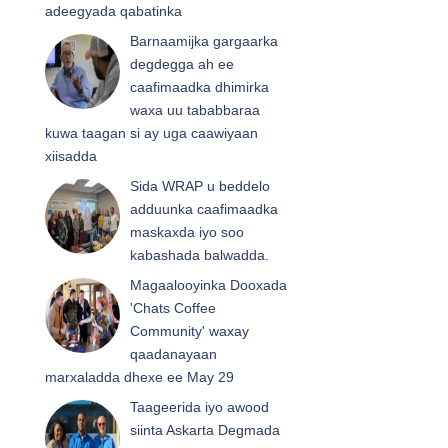
adeegyada qabatinka
Barnaamijka gargaarka
degdegga ah ee
caafimaadka dhimirka
waxa uu tababbaraa
kuwa taagan si ay uga caawiyaan
xiisadda
Sida WRAP u beddelo
adduunka caafimaadka
maskaxda iyo soo
kabashada balwadda.
Magaalooyinka Dooxada
'Chats Coffee
Community' waxay
qaadanayaan
marxaladda dhexe ee May 29
Taageerida iyo awood
siinta Askarta Degmada