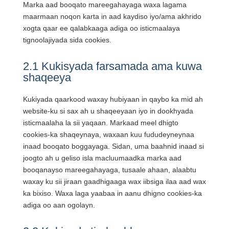
Marka aad booqato mareegahayaga waxa lagama
maarmaan noqon karta in aad kaydiso iyo/ama akhrido
xogta qaar ee qalabkaaga adiga oo isticmaalaya
tignoolajiyada sida cookies.
2.1 Kukisyada farsamada ama kuwa
shaqeeya
Kukiyada qaarkood waxay hubiyaan in qaybo ka mid ah
website-ku si sax ah u shaqeeyaan iyo in dookhyada
isticmaalaha la sii yaqaan. Markaad meel dhigto
cookies-ka shaqeynaya, waxaan kuu fududeyneynaa
inaad booqato boggayaga. Sidan, uma baahnid inaad si
joogto ah u geliso isla macluumaadka marka aad
booqanayso mareegahayaga, tusaale ahaan, alaabtu
waxay ku sii jiraan gaadhigaaga wax iibsiga ilaa aad wax
ka bixiso. Waxa laga yaabaa in aanu dhigno cookies-ka
adiga oo aan ogolayn.