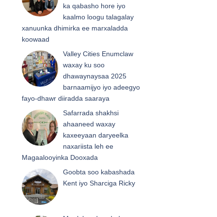
ka qabasho hore iyo
kaalmo loogu talagalay
xanuunka dhimirka ee marxaladda
koowaad
Valley Cities Enumclaw
waxay ku soo
dhawaynaysaa 2025
barnaamijyo iyo adeegyo
fayo-dhawr diiradda saaraya
Safarrada shakhsi
ahaaneed waxay
kaxeeyaan daryeelka
naxariista leh ee
Magaalooyinka Dooxada
Goobta soo kabashada
Kent iyo Sharciga Ricky