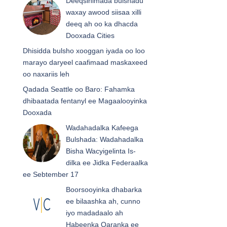
Deeqsinimada bulshadu
waxay awood siisaa xilli
deeq ah oo ka dhacda
Dooxada Cities
Dhisidda bulsho xooggan iyada oo loo
marayo daryeel caafimaad maskaxeed
oo naxariis leh
Qadada Seattle oo Baro: Fahamka
dhibaatada fentanyl ee Magaalooyinka
Dooxada
Wadahadalka Kafeega
Bulshada: Wadahadalka
Bisha Wacyigelinta Is-
dilka ee Jidka Federaalka
ee Sebtember 17
Boorsooyinka dhabarka
ee bilaashka ah, cunno
iyo madadaalo ah
Habeenka Qaranka ee