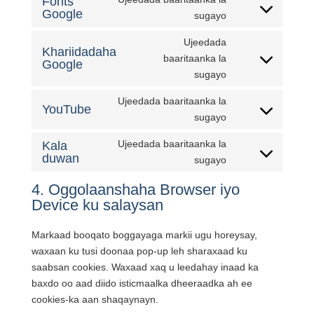
Fonts
facebook
Google
Oggolaanshaha
sugayo
adeegga
Ujeedada
google-
Khariidadaha
baaritaanka la
fonts
Google
Oggolaanshaha
sugayo
adeegga
google-
Ujeedada baaritaanka la
YouTube
maps
Oggolaanshaha
sugayo
adeegga
Ujeedada baaritaanka la
Kala
youtube
duwan
Oggolaanshaha
sugayo
adeega
4. Oggolaanshaha Browser iyo
kala
Device ku salaysan
duwan
Markaad booqato boggayaga markii ugu horeysay,
waxaan ku tusi doonaa pop-up leh sharaxaad ku
saabsan cookies. Waxaad xaq u leedahay inaad ka
baxdo oo aad diido isticmaalka dheeraadka ah ee
cookies-ka aan shaqaynayn.