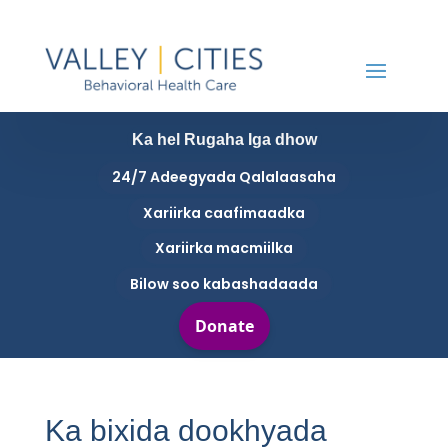
Ka hel Rugaha Iga dhow
24/7 Adeegyada Qalalaasaha
Xariirka caafimaadka
Xariirka macmiilka
Bilow soo kabashadaada
Ka bixida dookhyada