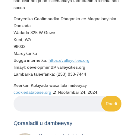
soo xiriir adiga oo isticmaalaya faahfaahinta xiriirka soo
socda:
Daryeelka Caafimaadka Dhaqanka ee Magaalooyinka
Dooxada
Wadada 325 W Gowe
Kent, WA
98032
Mareykanka
Bogga internetka:
https://valleycities.org
Iimayl:
development@
valleycities.org
Lambarka taleefanka: (253) 833-7444
Xeerkan Kukiyada waxa lala mideeyay
cookiedatabase.org
Noofambar 24, 2024.
Qoraaladii u dambeeyay