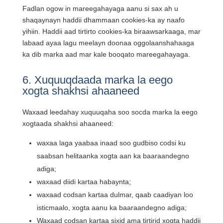
Fadlan ogow in mareegahayaga aanu si sax ah u
shaqaynayn haddii dhammaan cookies-ka ay naafo
yihiin. Haddii aad tirtirto cookies-ka biraawsarkaaga, mar
labaad ayaa lagu meelayn doonaa oggolaanshahaaga
ka dib marka aad mar kale booqato mareegahayaga.
6. Xuquuqdaada marka la eego
xogta shakhsi ahaaneed
Waxaad leedahay xuquuqaha soo socda marka la eego
xogtaada shakhsi ahaaneed:
waxaa laga yaabaa inaad soo gudbiso codsi ku
saabsan helitaanka xogta aan ka baaraandegno
adiga;
waxaad diidi kartaa habaynta;
waxaad codsan kartaa dulmar, qaab caadiyan loo
isticmaalo, xogta aanu ka baaraandegno adiga;
Waxaad codsan kartaa sixid ama tirtirid xogta haddii