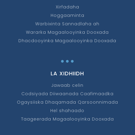
Xirfadaha
Hoggaaminta
Warbixinta Sannadlaha ah
Wararka Magaalooyinka Dooxada
Dhacdooyinka Magaalooyinka Dooxada
…
LA XIDHIIDH
Jawaab celin
Codsiyada Diiwaanada Caafimaadka
Ogaysiiska Dhaqamada Qarsoonnimada
Hel shahaado
Taageerada Magaalooyinka Dooxada