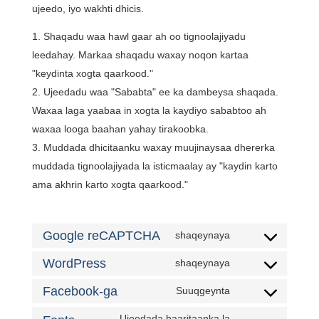
ujeedo, iyo wakhti dhicis.
Shaqadu waa hawl gaar ah oo tignoolajiyadu
leedahay. Markaa shaqadu waxay noqon kartaa
"keydinta xogta qaarkood."
Ujeedadu waa "Sababta" ee ka dambeysa shaqada.
Waxaa laga yaabaa in xogta la kaydiyo sababtoo ah
waxaa looga baahan yahay tirakoobka.
Muddada dhicitaanku waxay muujinaysaa dhererka
muddada tignoolajiyada la isticmaalay ay "kaydin karto
ama akhrin karto xogta qaarkood."
Google reCAPTCHA
shaqeynaya
Oggolaanshaha
adeegga
WordPress
shaqeynaya
Oggolaanshaha
google-
adeegga
Facebook-ga
Suuqgeynta
recaptcha
Oggolaanshaha
wordpress
adeegga
Ujeedada baaritaanka la