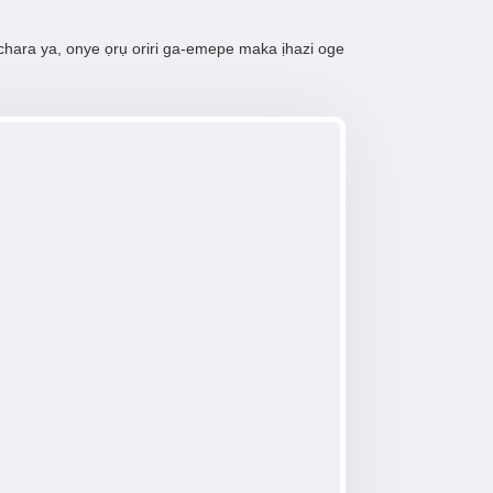
chara ya, onye ọrụ oriri ga-emepe maka ịhazi oge