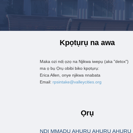
Kpọtụrụ na awa
Maka ozi ndị ọzọ na
Njikwa iwepụ (aka "detox")
ma ọ bụ
Ọrụ obibi biko kpọtụrụ:
Erica Allen, onye njikwa nnabata
Email:
rpsintake@valleycities.org
Ọrụ
NDỊ MMADỤ AHỤRỤ AHỤRỤ AHỤRỤ