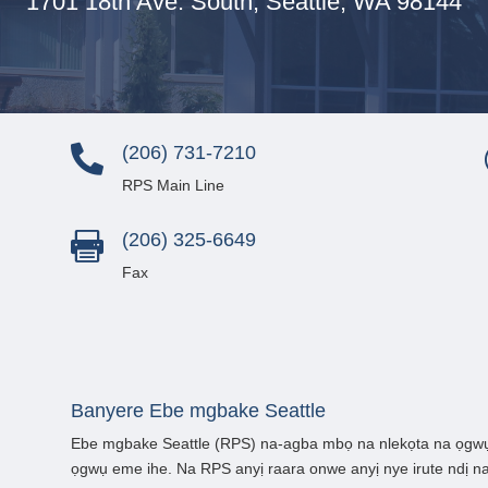
1701 18th Ave. South,
Seattle, WA 98144
(206) 731-7210

RPS Main Line
(206) 325-6649

Fax
Banyere Ebe mgbake Seattle
Ebe mgbake Seattle (RPS) na-agba mbọ na nlekọta na ọgwụg
ọgwụ eme ihe. Na RPS anyị raara onwe anyị nye irute ndị na