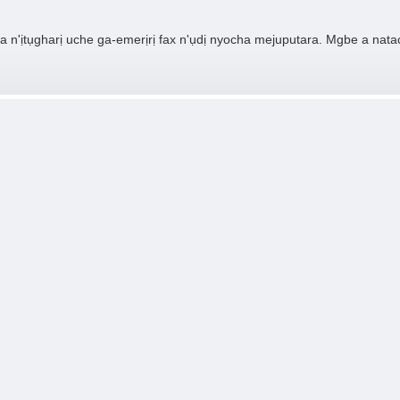
n'ịtụgharị uche ga-emerịrị fax n'ụdị nyocha mejuputara. Mgbe a nata