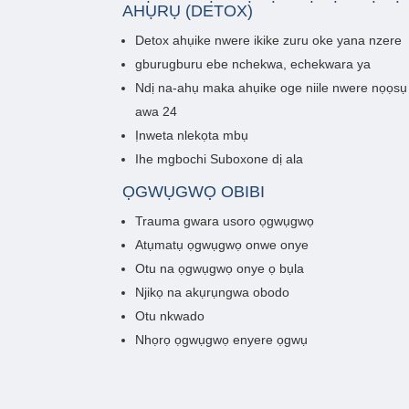
AHỤRỤ (DETOX)
Detox ahụike nwere ikike zuru oke yana nzere
gburugburu ebe nchekwa, echekwara ya
Ndị na-ahụ maka ahụike oge niile nwere nọọsụ
awa 24
Ịnweta nlekọta mbụ
Ihe mgbochi Suboxone dị ala
ỌGWỤGWỌ OBIBI
Trauma gwara usoro ọgwụgwọ
Atụmatụ ọgwụgwọ onwe onye
Otu na ọgwụgwọ onye ọ bụla
Njikọ na akụrụngwa obodo
Otu nkwado
Nhọrọ ọgwụgwọ enyere ọgwụ