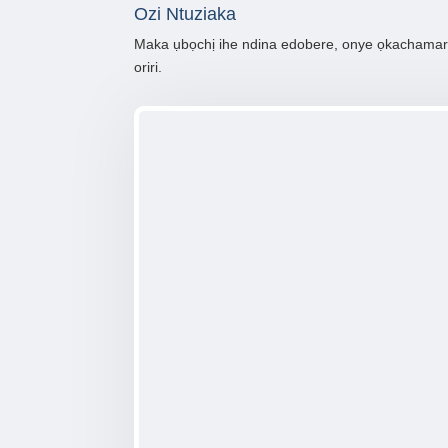
Ozi Ntuziaka
Maka ụbọchị ihe ndina edobere, onye ọkachamara 
oriri.