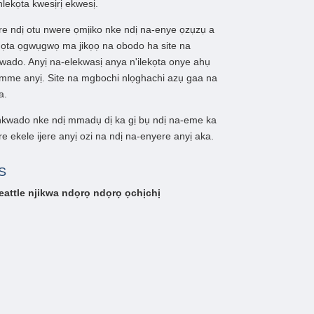
nlekọta kwesịrị ekwesị.
e ndị otu nwere ọmịiko nke ndị na-enye ọzụzụ a
họta ọgwụgwọ ma jikọọ na obodo ha site na
wado. Anyị na-elekwasị anya n'ilekọta onye ahụ
me anyị. Site na mgbochi nlọghachi azụ gaa na
a.
nkwado nke ndị mmadụ dị ka gị bụ ndị na-eme ka
ekele ijere anyị ozi na ndị na-enyere anyị aka.
S
eattle
njikwa ndọrọ ndọrọ ọchịchị