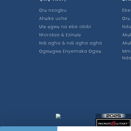
Ọrụ nsogbu
Ebe
Ahụike uche
Ọrụ
Ụlọ ọgwụ na ebe obibi
Ndu
Ntorobịa & Ezinụlọ
Akụ
Ndị agha & ndị agha agha
Akụ
Ọgwụgwọ Enyemaka Ọgwụ
Mm
Nd