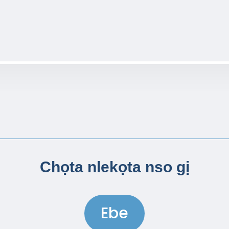
Chọta nlekọta nso gị
Ebe