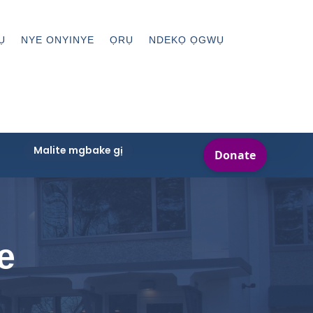
Ụ
NYE ONYINYE
ỌRỤ
NDEKỌ ỌGWỤ
Malite mgbake gị
e