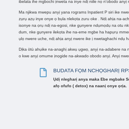
ibelata ihe mgbochi ịnweta na inye ndị niile nọ n'obodo anyị 
Ma
njikwa mwepu
anyị
yana
rograms
Inpatient P
siri ike
nwer
zụrụ azụ inye onye ọ bụla nlekọta zuru oke
. Ndị ahịa na-ac
isonye na ọrụ ndị na-egosi, nke gụnyere ndụmọdụ na otu nk
dum, nke gụnyere ilekọta ihe na-eme mgbe ha hapụrụ mmem
ụlọ nwere uche, ndị ahịa anyị nwere ike ị nwetaghachi ndụ h
Dịka òtù ahụike na-anaghị akwụ ụgwọ, anyị na-adabere na 
o kwe anyị omume ịnọgide na-akwado obodo anyị. Anyị nwere 
BUDATA FỌM NCHỌGHARỊ RP

Ụdị nlegharị anya
maka Ebe mgbake S
afọ ofufo (
detox) na naanị onye ọrịa.