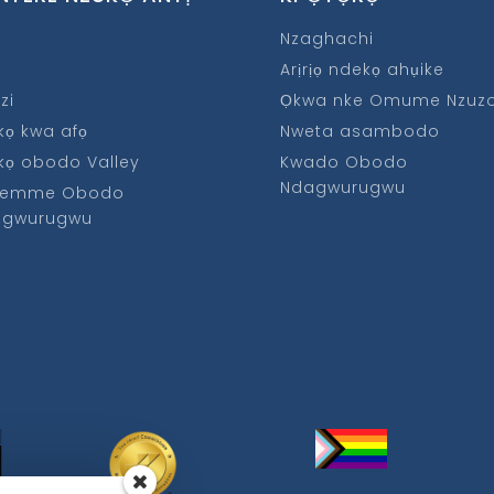
Nzaghachi
Arịrịọ ndekọ ahụike
zi
Ọkwa nke Omume Nzuz
kọ kwa afọ
Nweta asambodo
kọ obodo Valley
Kwado Obodo
Ndagwurugwu
emme Obodo
agwurugwu