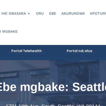
IHE GBASARA
ỌRỤ
EBE
AKỤRỤNGWA
KPỌTỤR
Ọ MGBAKE
Portal Telehealth
Portal ndị ahịa
Ebe mgbake: Seattl