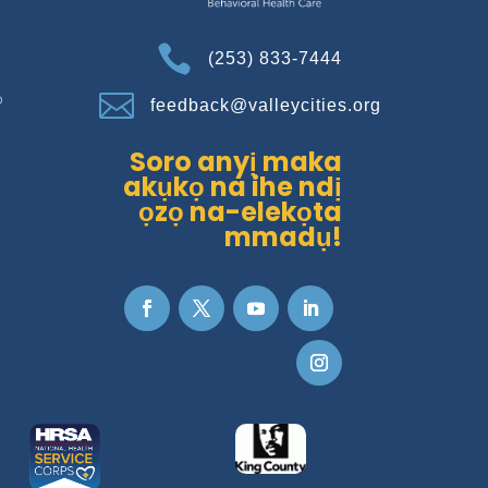

(253) 833-7444
o

feedback@valleycities.org
Soro anyị maka
akụkọ na ihe ndị
ọzọ na-elekọta
mmadụ!