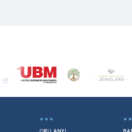
…
ỌRỤ ANYỊ
BA