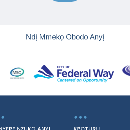
Ndị Mmekọ Obodo Anyị
…
…
NYERE NZUKỌ ANYỊ
KPỌTỤRỤ