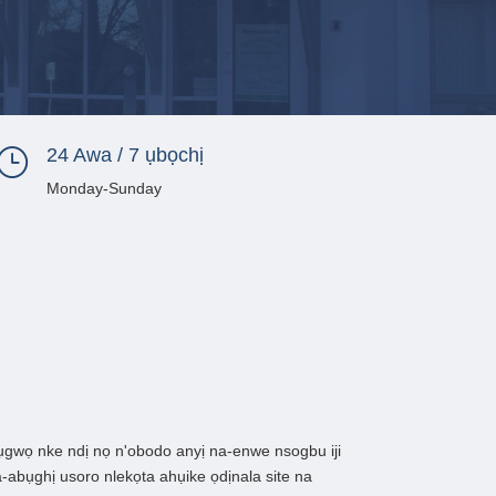
24 Awa / 7 ụbọchị
}
Monday-Sunday
wọ nke ndị nọ n'obodo anyị na-enwe nsogbu iji
-abụghị usoro nlekọta ahụike ọdịnala site na