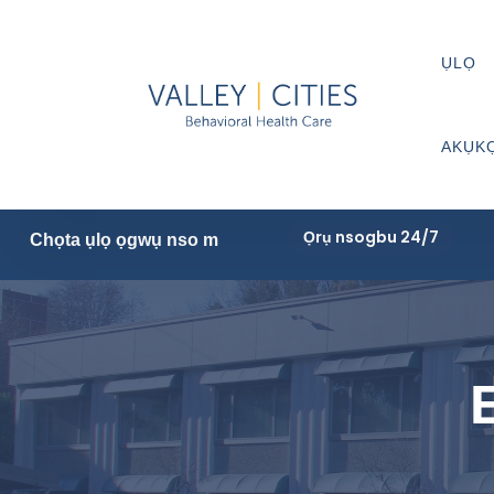
ỤLỌ
AKỤK
Ọrụ nsogbu 24/7
Chọta ụlọ ọgwụ nso m