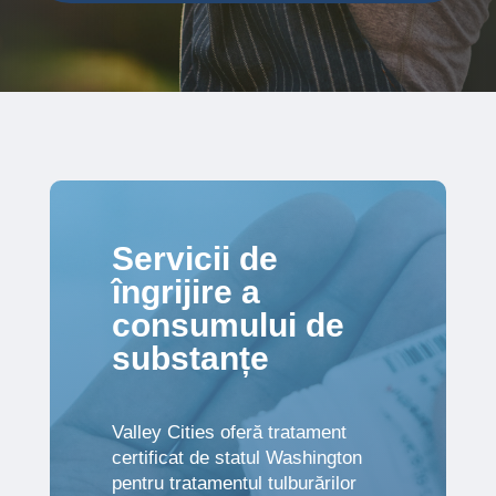
Servicii de
îngrijire a
consumului de
substanțe
Valley Cities oferă tratament
certificat de statul Washington
pentru tratamentul tulburărilor