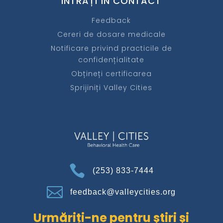
INTRAȚI ÎN CONTACT
Feedback
Cereri de dosare medicale
Notificare privind practicile de
confidențialitate
Obțineți certificarea
Sprijiniți Valley Cities

(253) 833-7444

feedback@valleycities.org
Urmăriți-ne pentru știri și