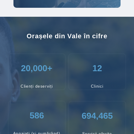
Orașele din Vale în cifre
20,000+
12
Clienți deserviți
Clinici
586
694,465
Angajați (și numărând)
Servicii oferite