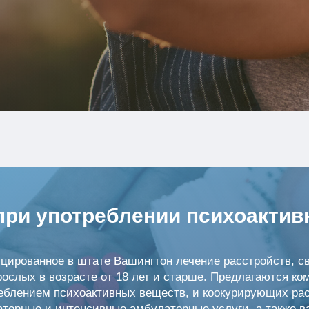
 при употреблении психоакти
фицированное в штате Вашингтон лечение расстройств, 
рослых в возрасте от 18 лет и старше. Предлагаются ко
реблением психоактивных веществ, и коокурирующих рас
аторные и интенсивные амбулаторные услуги, а также 