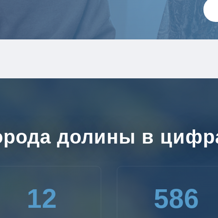
орода долины в цифр
12
586