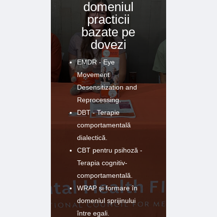
domeniul
practicii
bazate pe
dovezi
EMDR - Eye
Movement
Desensitization and
Reprocessing.
DBT - Terapie
comportamentală
dialectică.
CBT pentru psihoză -
Terapia cognitiv-
comportamentală.
WRAP și formare în
domeniul sprijinului
între egali.