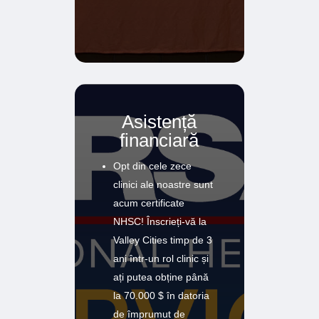
Asistență
financiară
Opt din cele zece
clinici ale noastre sunt
acum certificate
NHSC! Înscrieți-vă la
Valley Cities timp de 3
ani într-un rol clinic și
ați putea obține până
la 70.000 $ în datoria
de împrumut de