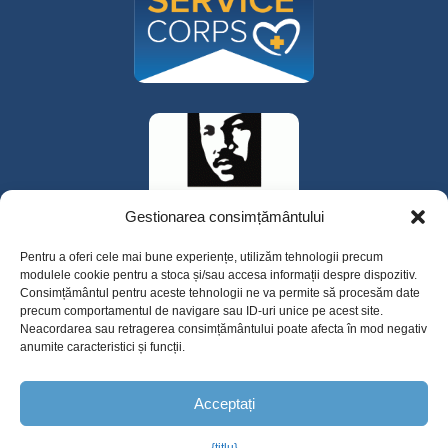
Gestionarea consimțământului
Pentru a oferi cele mai bune experiențe, utilizăm tehnologii precum
modulele cookie pentru a stoca și/sau accesa informații despre dispozitiv.
Consimțământul pentru aceste tehnologii ne va permite să procesăm date
precum comportamentul de navigare sau ID-uri unice pe acest site.
Neacordarea sau retragerea consimțământului poate afecta în mod negativ
anumite caracteristici și funcții.
325 W Gowe Street, Kent, Washington 98032
Acceptați
Copyright 2025 Valley Cities Behavioral
Health Care