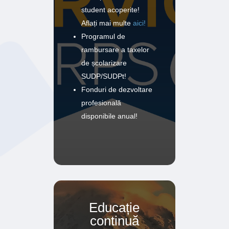
student acoperite!
Aflați mai multe
aici!
Programul de
rambursare a taxelor
de școlarizare
SUDP/SUDPt!
Fonduri de dezvoltare
profesională
disponibile anual!
Educație
continuă