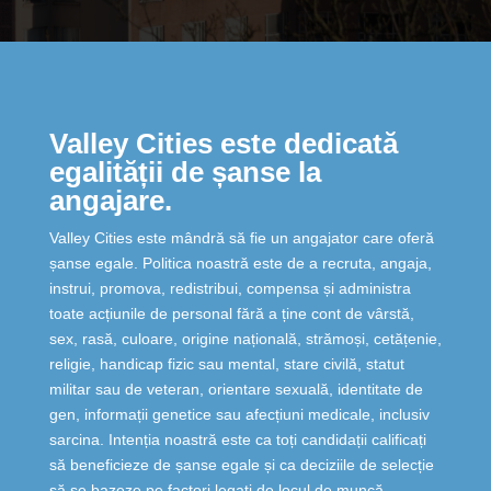
Valley Cities este dedicată
egalității de șanse la
angajare.
Valley Cities este mândră să fie un angajator care oferă
șanse egale. Politica noastră este de a recruta, angaja,
instrui, promova, redistribui, compensa și administra
toate acțiunile de personal fără a ține cont de vârstă,
sex, rasă, culoare, origine națională, strămoși, cetățenie,
religie, handicap fizic sau mental, stare civilă, statut
militar sau de veteran, orientare sexuală, identitate de
gen, informații genetice sau afecțiuni medicale, inclusiv
sarcina. Intenția noastră este ca toți candidații calificați
să beneficieze de șanse egale și ca deciziile de selecție
să se bazeze pe factori legați de locul de muncă.