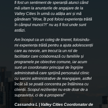
fi fost un sentiment de speranță atunci când
mă uitam la anunțurile de angajare de la
Valley Cities în urmă cu atâția ani și mă
gândeam "Wow, îți poți folosi experiența trăită
în câmpul muncii?!" nu aș fi fost unde sunt
astăzi.
Am început ca un coleg de tineret, folosindu-
mi experiența trăită pentru a ajuta adolescenții
care au nevoie, am trecut la un rol de
facilitator care colaborează cu familiile și
programele pe obiective comune, iar acum
sunt un coordonator principal de îngrijire
administrativă care sprijină personalul clinic
cu sarcini administrative de reangajare, astfel
încât să se poată concentra pe întâlnirea cu
clienții. Scopul rezilienței nu este doar de a
supraviețui, ci de a prospera!"
Cassandra L | Valley Cities Coordonator de