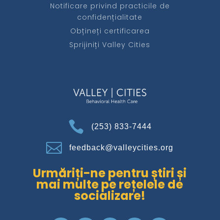
Notificare privind practicile de
confidențialitate
Obțineți certificarea
Sprijiniți Valley Cities

(253) 833-7444

feedback@valleycities.org
Urmăriți-ne pentru știri și
mai multe pe rețelele de
socializare!