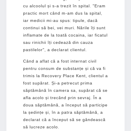
cu alcoolul și s-a trezit în spital. "Eram
practic mort când m-am dus la spital,
iar medicii mi-au spus: tipule, dacă
continui să bei, vei muri. Nările îți sunt
inflamate de la toată cocaina, iar ficatul
sau rinichii îți cedează din cauza
pastilelor", a declarat clientul.
Când a aflat că a fost internat civil
pentru consum de substanțe și că va fi
trimis la Recovery Place Kent, clientul a
fost supărat. Și-a petrecut prima
săptămână în camera sa, supărat că se
afla acolo și trecând prin sevraj. În a
doua săptămână, a început să participe
la ședințe și, în a patra săptămână, a
declarat că a început să se gândească
să lucreze acolo.