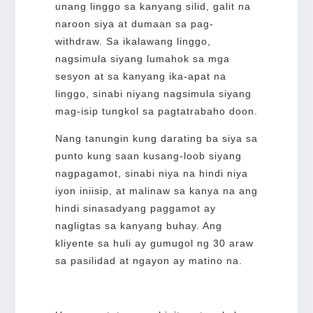
unang linggo sa kanyang silid, galit na
naroon siya at dumaan sa pag-
withdraw. Sa ikalawang linggo,
nagsimula siyang lumahok sa mga
sesyon at sa kanyang ika-apat na
linggo, sinabi niyang nagsimula siyang
mag-isip tungkol sa pagtatrabaho doon.
Nang tanungin kung darating ba siya sa
punto kung saan kusang-loob siyang
nagpagamot, sinabi niya na hindi niya
iyon iniisip, at malinaw sa kanya na ang
hindi sinasadyang paggamot ay
nagligtas sa kanyang buhay. Ang
kliyente sa huli ay gumugol ng 30 araw
sa pasilidad at ngayon ay matino na.