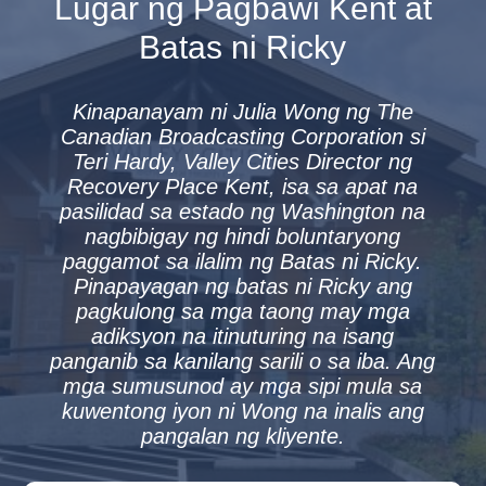
Lugar ng Pagbawi Kent at
Batas ni Ricky
Kinapanayam ni Julia Wong ng The
Canadian Broadcasting Corporation si
Teri Hardy, Valley Cities Director ng
Recovery Place Kent, isa sa apat na
pasilidad sa estado ng Washington na
nagbibigay ng hindi boluntaryong
paggamot sa ilalim ng Batas ni Ricky.
Pinapayagan ng batas ni Ricky ang
pagkulong sa mga taong may mga
adiksyon na itinuturing na isang
panganib sa kanilang sarili o sa iba. Ang
mga sumusunod ay mga sipi mula sa
kuwentong iyon ni Wong na inalis ang
pangalan ng kliyente.