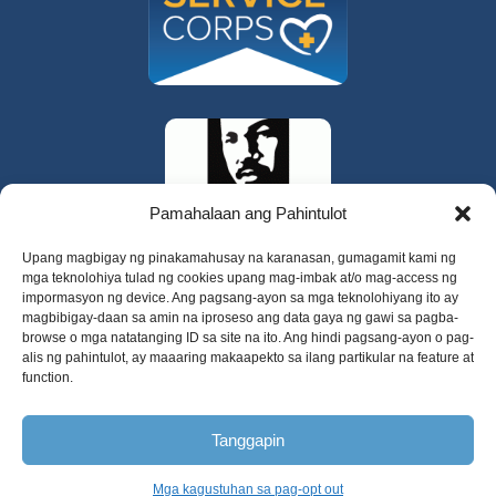
Pamahalaan ang Pahintulot
Upang magbigay ng pinakamahusay na karanasan, gumagamit kami ng
mga teknolohiya tulad ng cookies upang mag-imbak at/o mag-access ng
impormasyon ng device. Ang pagsang-ayon sa mga teknolohiyang ito ay
magbibigay-daan sa amin na iproseso ang data gaya ng gawi sa pagba-
browse o mga natatanging ID sa site na ito. Ang hindi pagsang-ayon o pag-
alis ng pahintulot, ay maaaring makaapekto sa ilang partikular na feature at
function.
325 W Gowe Street, Kent, Washington 98032
Tanggapin
Copyright 2025 Valley Cities Behavioral
Health Care
Mga kagustuhan sa pag-opt out