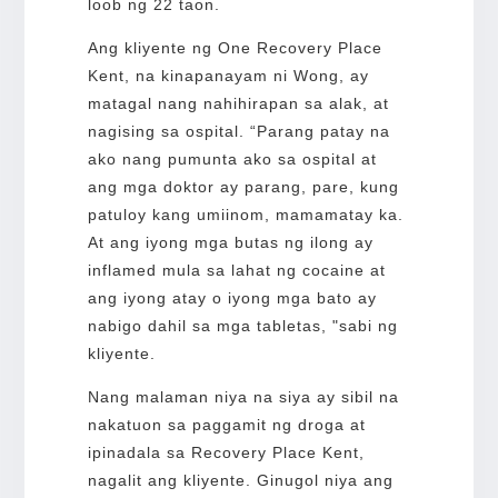
loob ng 22 taon.
Ang kliyente ng One Recovery Place
Kent, na kinapanayam ni Wong, ay
matagal nang nahihirapan sa alak, at
nagising sa ospital. “Parang patay na
ako nang pumunta ako sa ospital at
ang mga doktor ay parang, pare, kung
patuloy kang umiinom, mamamatay ka.
At ang iyong mga butas ng ilong ay
inflamed mula sa lahat ng cocaine at
ang iyong atay o iyong mga bato ay
nabigo dahil sa mga tabletas, "sabi ng
kliyente.
Nang malaman niya na siya ay sibil na
nakatuon sa paggamit ng droga at
ipinadala sa Recovery Place Kent,
nagalit ang kliyente. Ginugol niya ang