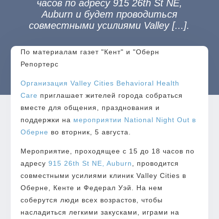
часов по адресу 915 26th St NE,
Auburn и будет проводиться
совместными усилиями Valley [...].
По материалам газет "Кент" и "Оберн
Репортерс
Организация Valley Cities Behavioral Health
Care
приглашает жителей города собраться
вместе для общения, празднования и
поддержки на
мероприятии National Night Out в
Оберне
во вторник, 5 августа.
Мероприятие, проходящее с 15 до 18 часов по
адресу
915 26th St NE, Auburn
, проводится
совместными усилиями клиник Valley Cities в
Оберне, Кенте и Федерал Уэй. На нем
соберутся люди всех возрастов, чтобы
насладиться легкими закусками, играми на