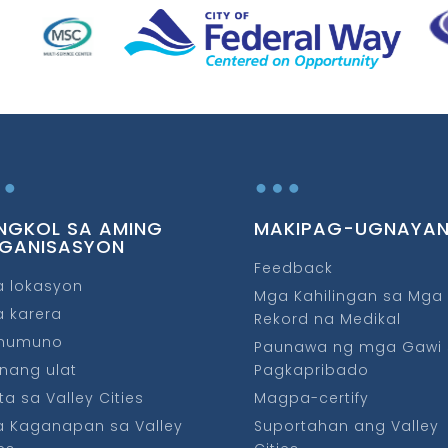
…
…
NGKOL SA AMING
MAKIPAG-UGNAYA
GANISASYON
Feedback
 lokasyon
Mga Kahilingan sa Mga
 karera
Rekord na Medikal
mumuno
Paunawa ng mga Gawi 
nang ulat
Pagkapribado
ita sa Valley Cities
Magpa-certify
 Kaganapan sa Valley
Suportahan ang Valley