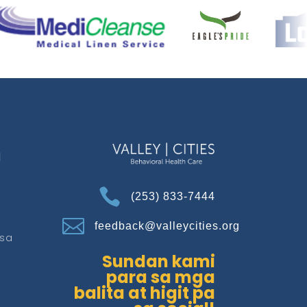
N

(253) 833-7444

feedback@valleycities.org
sa
Sundan kami
para sa mga
balita at higit pa