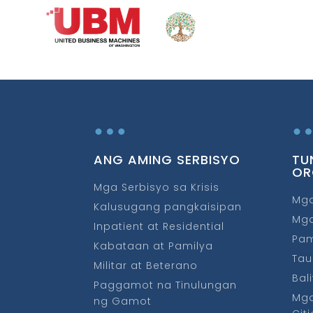
…
ANG AMING SERBISYO
TU
OR
Mga Serbisyo sa Krisis
Mga
Kalusugang pangkaisipan
Mga
Inpatient at Residential
Pa
Kabataan at Pamilya
Tau
Militar at Beterano
Bal
Paggamot na Tinulungan
Mga
ng Gamot