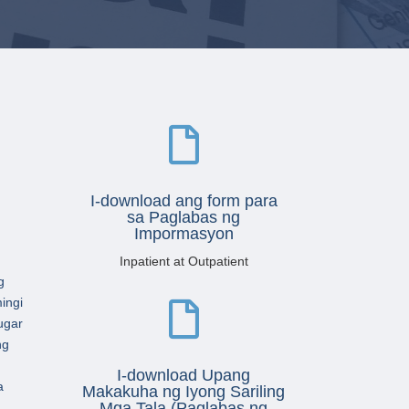

I-download ang form para
sa Paglabas ng
Impormasyon
Inpatient at Outpatient
g
ingi

ugar
ng
I-download Upang
a
Makakuha ng Iyong Sariling
Mga Tala (Paglabas ng