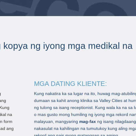
g kopya ng iyong mga medikal na
MGA DATING KLIENTE:
g
Kung nakatira ka sa lugar na ito, huwag mag-atubilin
ang
dumaan sa kahit anong klinika sa Valley Cities at hum
 Kung
ng tulong sa isang receptionist. Kung wala ka na sa l
ikal na
o mas gusto mong humiling ng iyong mga rekord na
on form
malayuan, mangyaring
mag-fax
ng isang nilagdaang
load ang
nakasulat na kahilingan na tumutukoy kung aling mg
rekord ang nais mong matanggap sa aming