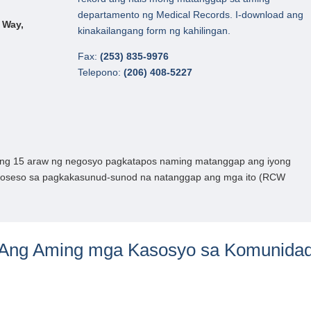
departamento ng Medical Records. I-download ang
 Way,
kinakailangang form ng kahilingan.
Fax:
(253) 835-9976
Telepono:
(206) 408-5227
ob ng 15 araw ng negosyo pagkatapos naming matanggap ang iyong
noproseso sa pagkakasunud-sunod na natanggap ang mga ito (RCW
Ang Aming mga Kasosyo sa Komunida