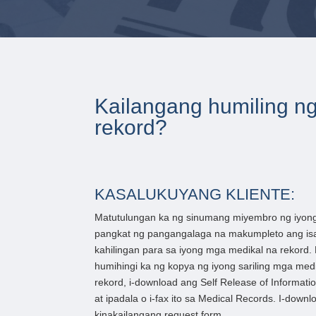
Kailangang humiling n
rekord?
KASALUKUYANG KLIENTE:
Matutulungan ka ng sinumang miyembro ng iyon
pangkat ng pangangalaga na makumpleto ang is
kahilingan para sa iyong mga medikal na rekord.
humihingi ka ng kopya ng iyong sariling mga med
rekord, i-download ang Self Release of Informati
at ipadala o i-fax ito sa Medical Records. I-down
kinakailangang request form.