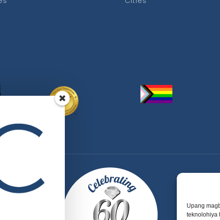
es
Cities
Upang magb
teknolohiya