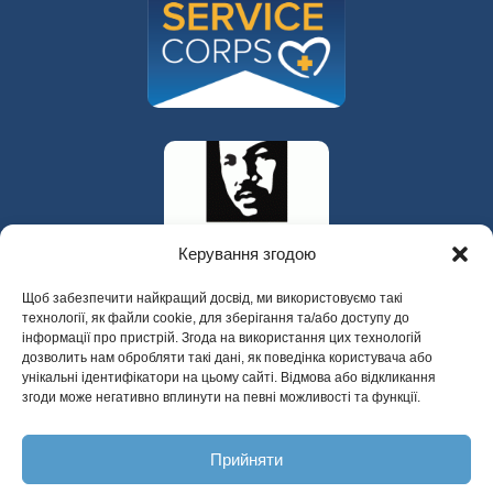
Керування згодою
Щоб забезпечити найкращий досвід, ми використовуємо такі
технології, як файли cookie, для зберігання та/або доступу до
інформації про пристрій. Згода на використання цих технологій
дозволить нам обробляти такі дані, як поведінка користувача або
унікальні ідентифікатори на цьому сайті. Відмова або відкликання
згоди може негативно вплинути на певні можливості та функції.
325 W Gowe Street, Kent, Washington 98032
Прийняти
Copyright 2025 Психіатрична допомога
містам Долини