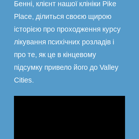
Бенні, клієнт нашої клініки Pike
Place, ділиться своєю щирою
історією про проходження курсу
лікування психічних розладів і
про те, як це в кінцевому
підсумку привело його до Valley
Cities.