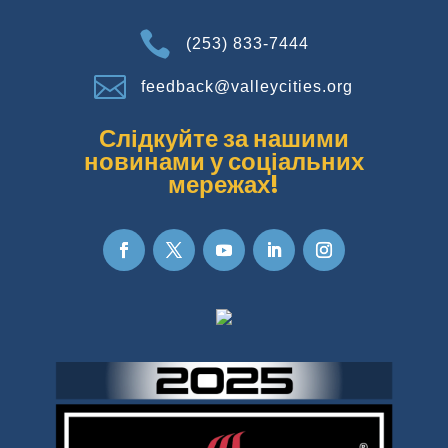

(253) 833-7444

feedback@valleycities.org
Слідкуйте за нашими
новинами у соціальних
мережах!