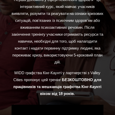
інтерактивний курс, який навчає учасників
виявляти, розуміти та реагувати на ознаки кризових
ситуацій, пов'язаних із психічним здоров'ям або
вживанням психоактивних речовин. Після
закінчення тренінгу учасники отримають ресурси та
навички, необхідні для того, щоб налагодити
контакт і надати первинну підтримку людині, яка
переживає кризу, використовуючи 5-кроковий план
дій.
MIDD графства Кінг-Каунті у партнерстві з Valley
Cities пропонує цей тренінг
БЕЗКОШТОВНО
для
працівників та мешканців графства Кінг-Каунті
віком від 18 років.