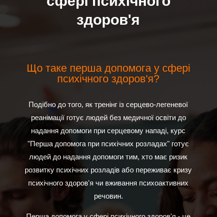
сфері психічного
здоров'я
Що таке перша допомога у сфері
психічного здоров'я?
Подібно до того, як тренінг із серцево-легеневої
реанімації готує людей без медичної освіти до
надання допомоги при серцевому нападі, курс
"Перша допомога при психічних розладах" готує
людей до надання допомоги тим, хто має ризик
розвитку психічних розладів або переживає кризу
психічного здоров'я чи вживання психоактивних
речовин.
Перша допомога у сфері психічного здоров'я - це