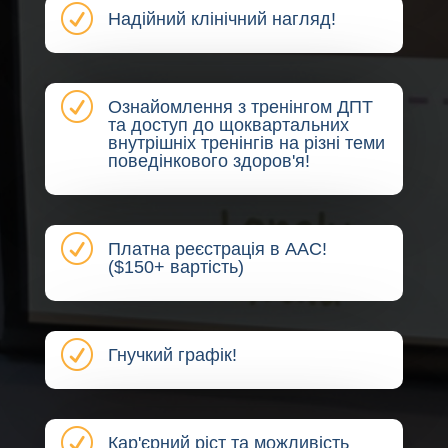
R
Надійний клінічний нагляд!
R
Ознайомлення з тренінгом ДПТ
та доступ до щоквартальних
внутрішніх тренінгів на різні теми
поведінкового здоров'я!
R
Платна реєстрація в AAC!
($150+ вартість)
R
Гнучкий графік!
R
Кар'єрний ріст та можливість