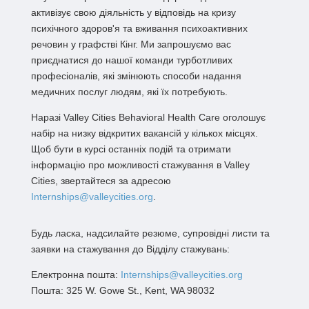
активізує свою діяльність у відповідь на кризу
психічного здоров'я та вживання психоактивних
речовин у графстві Кінг. Ми запрошуємо вас
приєднатися до нашої команди турботливих
професіоналів, які змінюють способи надання
медичних послуг людям, які їх потребують.
Наразі Valley Cities Behavioral Health Care оголошує
набір на низку відкритих вакансій у кількох місцях.
Щоб бути в курсі останніх подій та отримати
інформацію про можливості стажування в Valley
Cities, звертайтеся за адресою
Internships@valleycities.org
.
Будь ласка, надсилайте резюме, супровідні листи та
заявки на стажування до Відділу стажувань:
Електронна пошта:
Internships@valleycities.org
Пошта: 325 W. Gowe St., Kent, WA 98032