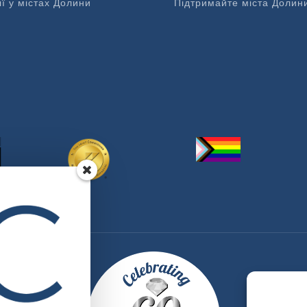
ії у містах Долини
Підтримайте міста Долин