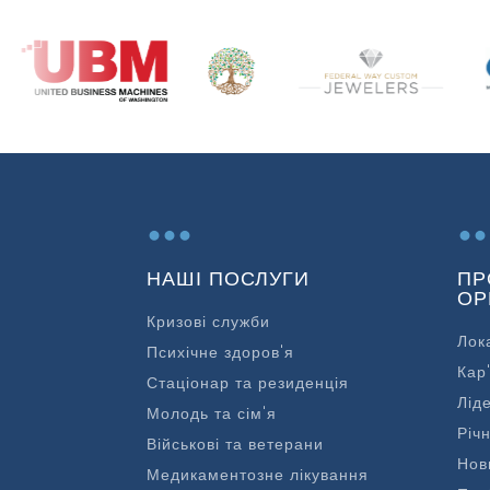
...
..
НАШІ ПОСЛУГИ
ПР
ОР
Кризові служби
Лок
Психічне здоров'я
Кар
Стаціонар та резиденція
Лід
Молодь та сім'я
Річн
Військові та ветерани
Нов
Медикаментозне лікування