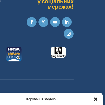
у соціальних
и
мережах!
Керування згодою