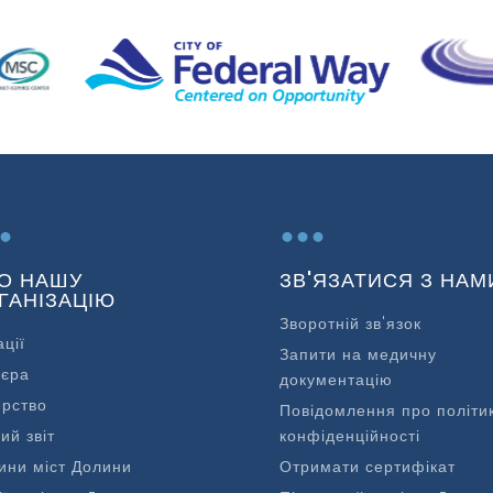
.
...
О НАШУ
ЗВ'ЯЗАТИСЯ З НАМ
ГАНІЗАЦІЮ
Зворотній зв'язок
ації
Запити на медичну
'єра
документацію
ерство
Повідомлення про політи
ий звіт
конфіденційності
ини міст Долини
Отримати сертифікат