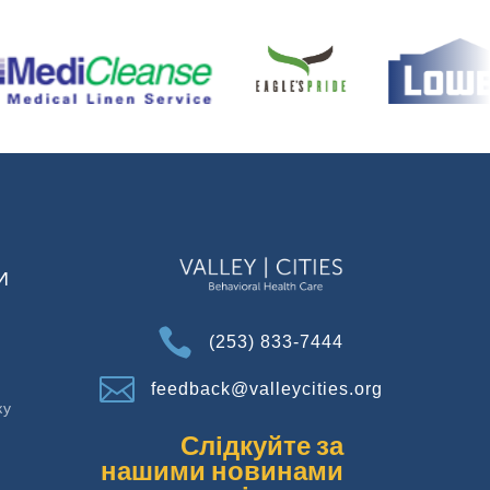
И

(253) 833-7444

feedback@valleycities.org
ку
Слідкуйте за
нашими новинами