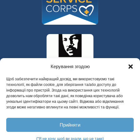
Керування згодою
Щоб забезпечити найкращий досвід, ми використовуємо такі
технології, як файли cookie, для зберігання та/або доступу до
інформації про пристрій. Згода на використання цих технологій
дозволить нам обробляти такі дані, як поведінка користувача або
унікальні ідентифікатори на цьому сайті. Відмова або відкликання
згоди може негативно вплинути на певні можливості та функції.
325 W Gowe Street, Kent, Washington 98032
Прийняти
Copyright 2025 Психіатрична допомога
містам Долини
{"Я не хочу, щоб ви знали, що це таке}