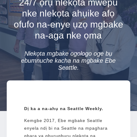
24/7 ọrụ nlekọta mwepu
nke nlekọta ahụike afọ
ofufo na-enye ụzọ mgbake
na-aga nke ọma
Nlekọta mgbake ogologo oge bụ
ebumnuche kacha na mgbake Ebe
Seattle.
Dị ka a na-ahụ na Seattle Weekly.
Kemgbe 2017, Ebe mgbake Seattle
enyela ndị bi na Seattle na mpaghara
gbara ya gburugburu nlekọta na