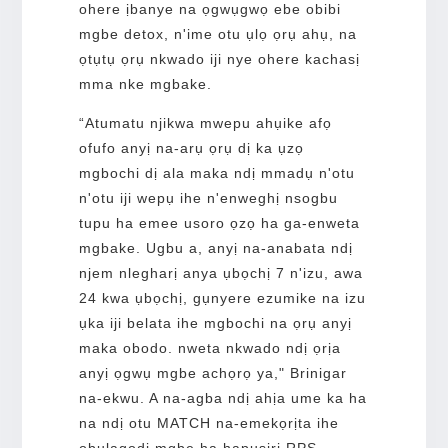
ohere ịbanye na ọgwụgwọ ebe obibi
mgbe detox, n'ime otu ụlọ ọrụ ahụ, na
ọtụtụ ọrụ nkwado iji nye ohere kachasị
mma nke mgbake.
“Atumatu njikwa mwepu ahụike afọ
ofufo anyị na-arụ ọrụ dị ka ụzọ
mgbochi dị ala maka ndị mmadụ n'otu
n'otu iji wepụ ihe n'enweghị nsogbu
tupu ha emee usoro ọzọ ha ga-enweta
mgbake. Ugbu a, anyị na-anabata ndị
njem nlegharị anya ụbọchị 7 n'izu, awa
24 kwa ụbọchị, gụnyere ezumike na izu
ụka iji belata ihe mgbochi na ọrụ anyị
maka obodo. nweta nkwado ndị ọrịa
anyị ọgwụ mgbe achọrọ ya," Brinigar
na-ekwu. A na-agba ndị ahịa ume ka ha
na ndị otu MATCH na-emekọrịta ihe
ọbụlagodi mgbe ha hapụsịrị RPS.