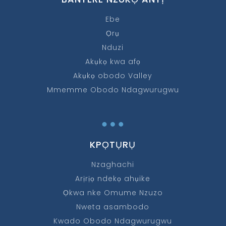
Ebe
Ọrụ
Nduzi
Akụkọ kwa afọ
Akụkọ obodo Valley
Mmemme Obodo Ndagwurugwu
…
KPỌTỤRỤ
Nzaghachi
Arịrịọ ndekọ ahụike
Ọkwa nke Omume Nzuzo
Nweta asambodo
Kwado Obodo Ndagwurugwu