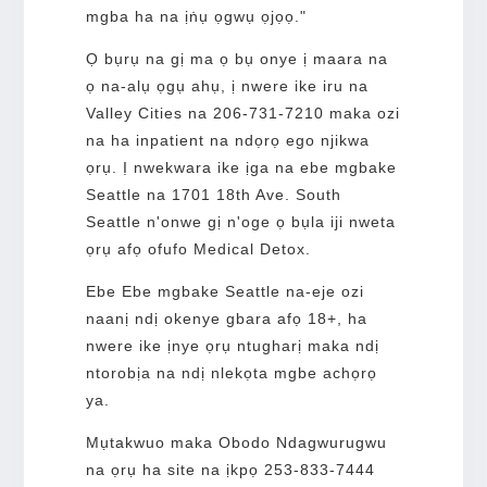
mgba ha na ịṅụ ọgwụ ọjọọ."
Ọ bụrụ na gị ma ọ bụ onye ị maara na
ọ na-alụ ọgụ ahụ, ị nwere ike iru na
Valley Cities na 206-731-7210 maka ozi
na ha inpatient na ndọrọ ego njikwa
ọrụ. Ị nwekwara ike ịga na ebe mgbake
Seattle na 1701 18th Ave. South
Seattle n'onwe gị n'oge ọ bụla iji nweta
ọrụ afọ ofufo Medical Detox.
Ebe Ebe mgbake Seattle na-eje ozi
naanị ndị okenye gbara afọ 18+, ha
nwere ike ịnye ọrụ ntugharị maka ndị
ntorobịa na ndị nlekọta mgbe achọrọ
ya.
Mụtakwuo maka Obodo Ndagwurugwu
na ọrụ ha site na ịkpọ 253-833-7444