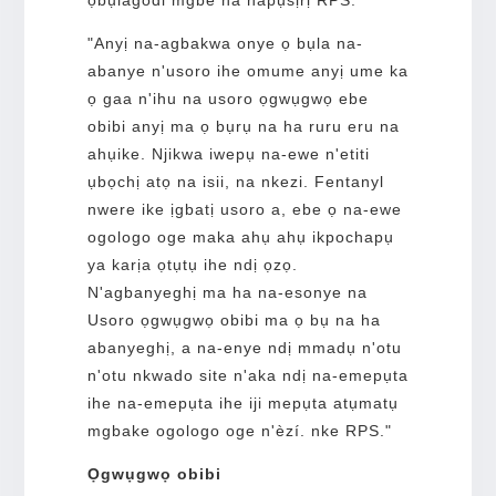
"Anyị na-agbakwa onye ọ bụla na-
abanye n'usoro ihe omume anyị ume ka
ọ gaa n'ihu na usoro ọgwụgwọ ebe
obibi anyị ma ọ bụrụ na ha ruru eru na
ahụike. Njikwa iwepụ na-ewe n'etiti
ụbọchị atọ na isii, na nkezi. Fentanyl
nwere ike ịgbatị usoro a, ebe ọ na-ewe
ogologo oge maka ahụ ahụ ikpochapụ
ya karịa ọtụtụ ihe ndị ọzọ.
N'agbanyeghị ma ha na-esonye na
Usoro ọgwụgwọ obibi ma ọ bụ na ha
abanyeghị, a na-enye ndị mmadụ n'otu
n'otu nkwado site n'aka ndị na-emepụta
ihe na-emepụta ihe iji mepụta atụmatụ
mgbake ogologo oge n'èzí. nke RPS."
Ọgwụgwọ obibi