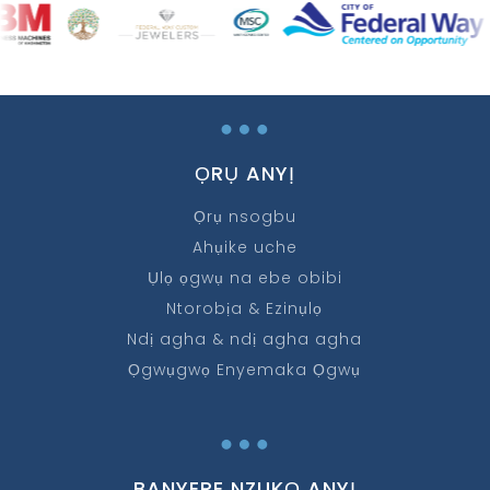
…
ỌRỤ ANYỊ
Ọrụ nsogbu
Ahụike uche
Ụlọ ọgwụ na ebe obibi
Ntorobịa & Ezinụlọ
Ndị agha & ndị agha agha
Ọgwụgwọ Enyemaka Ọgwụ
…
BANYERE NZUKỌ ANYỊ