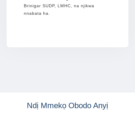
Brinigar SUDP, LMHC, na njikwa
nnabata ha.
Ndị Mmekọ Obodo Anyị