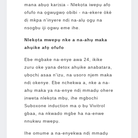
mana abụọ karịsịa - Nlekọta iwepụ afọ
ofufo na ọgwụgwọ obibi - na-ekere òkè
dị mkpa n'inyere ndị na-alụ ọgụ na
nsogbu iji ọgwụ eme ihe.
Nlekọta mwepụ nke a na-ahụ maka
ahụike afọ ofufo
Ebe mgbake na-enye awa 24, ikike
zuru oke yana detox ahụike anabatara,
ụbọchị asaa n'izu, na usoro njem maka
ndị okenye. Ebe nchekwa a, nke a na-
ahụ maka ya na-enye ndị mmadụ ohere
ịnweta nlekọta mbụ, ihe mgbochi
Suboxone induction ma ọ bụ Vivitrol
gbaa, na nkwado mgbe ha na-enwe
nnukwu mwepụ.
Ihe omume a na-enyekwa ndị mmadụ