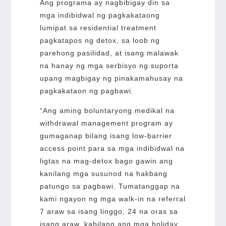
Ang programa ay nagbibigay din sa
mga indibidwal ng pagkakataong
lumipat sa residential treatment
pagkatapos ng detox, sa loob ng
parehong pasilidad, at isang malawak
na hanay ng mga serbisyo ng suporta
upang magbigay ng pinakamahusay na
pagkakataon ng pagbawi.
“Ang aming boluntaryong medikal na
withdrawal management program ay
gumaganap bilang isang low-barrier
access point para sa mga indibidwal na
ligtas na mag-detox bago gawin ang
kanilang mga susunod na hakbang
patungo sa pagbawi. Tumatanggap na
kami ngayon ng mga walk-in na referral
7 araw sa isang linggo, 24 na oras sa
isang araw, kabilang ang mga holiday