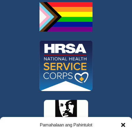
Pamahalaan ang Pahintulot