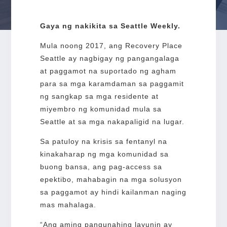
Gaya ng nakikita sa Seattle Weekly.
Mula noong 2017, ang Recovery Place
Seattle ay nagbigay ng pangangalaga
at paggamot na suportado ng agham
para sa mga karamdaman sa paggamit
ng sangkap sa mga residente at
miyembro ng komunidad mula sa
Seattle at sa mga nakapaligid na lugar.
Sa patuloy na krisis sa fentanyl na
kinakaharap ng mga komunidad sa
buong bansa, ang pag-access sa
epektibo, mahabagin na mga solusyon
sa paggamot ay hindi kailanman naging
mas mahalaga.
“Ang aming pangunahing layunin ay