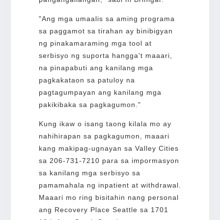
"Ang mga umaalis sa aming programa
sa paggamot sa tirahan ay binibigyan
ng pinakamaraming mga tool at
serbisyo ng suporta hangga't maaari,
na pinapabuti ang kanilang mga
pagkakataon sa patuloy na
pagtagumpayan ang kanilang mga
pakikibaka sa pagkagumon."
Kung ikaw o isang taong kilala mo ay
nahihirapan sa pagkagumon, maaari
kang makipag-ugnayan sa Valley Cities
sa 206-731-7210 para sa impormasyon
sa kanilang mga serbisyo sa
pamamahala ng inpatient at withdrawal.
Maaari mo ring bisitahin nang personal
ang Recovery Place Seattle sa 1701