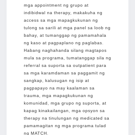
mga appointment ng grupo at
indibidwal na therapy, makakuha ng
access sa mga mapagkukunan ng
tulong sa sarili at mga panel sa loob ng
bahay, at tumanggap ng pamamahala
ng kaso at pagpaplano ng paglabas.
Habang naghahanda silang magtapos
mula sa programa, tumatanggap sila ng
referral sa suporta sa outpatient para
sa mga karamdaman sa paggamit ng
sangkap, kalusugan ng isip at
pagpapayo na may kaalaman sa
trauma, mga mapagkukunan ng
komunidad, mga grupo ng suporta, at
kapag kinakailangan, mga opsyon sa
therapy na tinulungan ng medicated sa
pamamagitan ng mga programa tulad
ng MATCH.