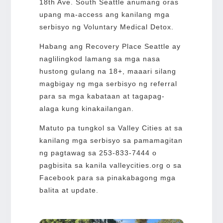
18th Ave. South Seattle anumang oras
upang ma-access ang kanilang mga
serbisyo ng Voluntary Medical Detox.
Habang ang Recovery Place Seattle ay
naglilingkod lamang sa mga nasa
hustong gulang na 18+, maaari silang
magbigay ng mga serbisyo ng referral
para sa mga kabataan at tagapag-
alaga kung kinakailangan.
Matuto pa tungkol sa Valley Cities at sa
kanilang mga serbisyo sa pamamagitan
ng pagtawag sa 253-833-7444 o
pagbisita sa kanila valleycities.org o sa
Facebook para sa pinakabagong mga
balita at update.