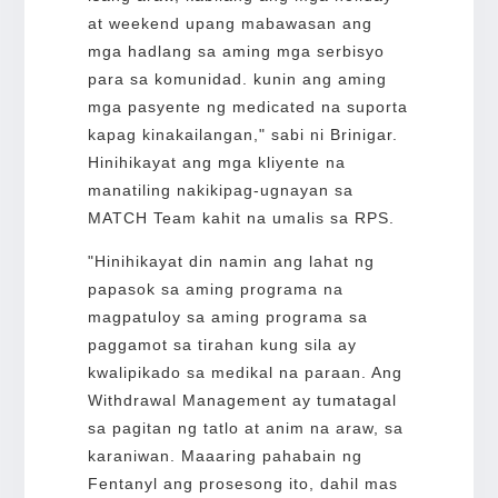
at weekend upang mabawasan ang
mga hadlang sa aming mga serbisyo
para sa komunidad. kunin ang aming
mga pasyente ng medicated na suporta
kapag kinakailangan," sabi ni Brinigar.
Hinihikayat ang mga kliyente na
manatiling nakikipag-ugnayan sa
MATCH Team kahit na umalis sa RPS.
"Hinihikayat din namin ang lahat ng
papasok sa aming programa na
magpatuloy sa aming programa sa
paggamot sa tirahan kung sila ay
kwalipikado sa medikal na paraan. Ang
Withdrawal Management ay tumatagal
sa pagitan ng tatlo at anim na araw, sa
karaniwan. Maaaring pahabain ng
Fentanyl ang prosesong ito, dahil mas