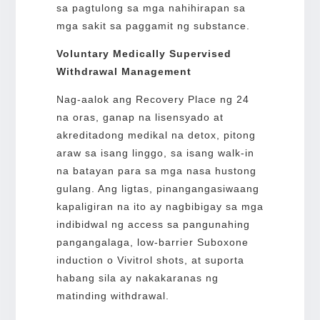
sa pagtulong sa mga nahihirapan sa
mga sakit sa paggamit ng substance.
Voluntary Medically Supervised
Withdrawal Management
Nag-aalok ang Recovery Place ng 24
na oras, ganap na lisensyado at
akreditadong medikal na detox, pitong
araw sa isang linggo, sa isang walk-in
na batayan para sa mga nasa hustong
gulang. Ang ligtas, pinangangasiwaang
kapaligiran na ito ay nagbibigay sa mga
indibidwal ng access sa pangunahing
pangangalaga, low-barrier Suboxone
induction o Vivitrol shots, at suporta
habang sila ay nakakaranas ng
matinding withdrawal.