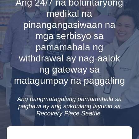
Ang 24/7 na boluntaryong
medikal na
pinangangasiwaan na
mga serbisyo sa
pamamahala ng
withdrawal ay nag-aalok
ng gateway sa
matagumpay na paggaling
Ang pangmatagalang pamamahala sa
pagbawi ay ang sukdulang layunin sa
Recovery Place Seattle.