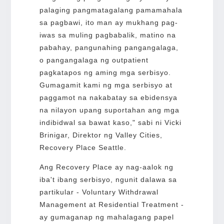
palaging pangmatagalang pamamahala
sa pagbawi, ito man ay mukhang pag-
iwas sa muling pagbabalik, matino na
pabahay, pangunahing pangangalaga,
o pangangalaga ng outpatient
pagkatapos ng aming mga serbisyo.
Gumagamit kami ng mga serbisyo at
paggamot na nakabatay sa ebidensya
na nilayon upang suportahan ang mga
indibidwal sa bawat kaso," sabi ni Vicki
Brinigar, Direktor ng Valley Cities,
Recovery Place Seattle.
Ang Recovery Place ay nag-aalok ng
iba't ibang serbisyo, ngunit dalawa sa
partikular - Voluntary Withdrawal
Management at Residential Treatment -
ay gumaganap ng mahalagang papel