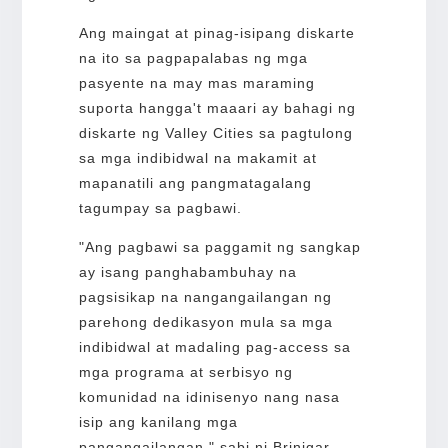
Ang maingat at pinag-isipang diskarte
na ito sa pagpapalabas ng mga
pasyente na may mas maraming
suporta hangga't maaari ay bahagi ng
diskarte ng Valley Cities sa pagtulong
sa mga indibidwal na makamit at
mapanatili ang pangmatagalang
tagumpay sa pagbawi.
"Ang pagbawi sa paggamit ng sangkap
ay isang panghabambuhay na
pagsisikap na nangangailangan ng
parehong dedikasyon mula sa mga
indibidwal at madaling pag-access sa
mga programa at serbisyo ng
komunidad na idinisenyo nang nasa
isip ang kanilang mga
pangangailangan," sabi ni Brinigar.