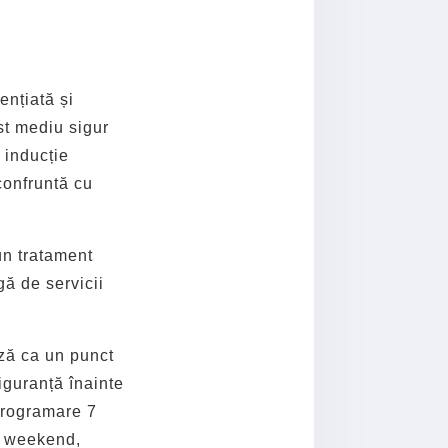
ențiată și
st mediu sigur
 inducție
confruntă cu
un tratament
gă de servicii
ză ca un punct
iguranță înainte
programare 7
în weekend,