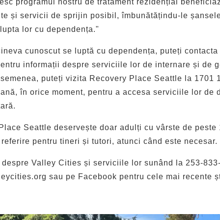
esc programul nostru de tratament rezidențial beneficia
e și servicii de sprijin posibil, îmbunătățindu-le șansel
lupta lor cu dependența."
ineva cunoscut se luptă cu dependența, puteți contacta 
ntru informații despre serviciile lor de internare și de 
asemenea, puteți vizita Recovery Place Seattle la 1701 
ană, în orice moment, pentru a accesa serviciile lor de d
ară.
lace Seattle deservește doar adulți cu vârste de peste 
 referire pentru tineri și tutori, atunci când este necesar.
e despre Valley Cities și serviciile lor sunând la 253-83
leycities.org sau pe Facebook pentru cele mai recente ști