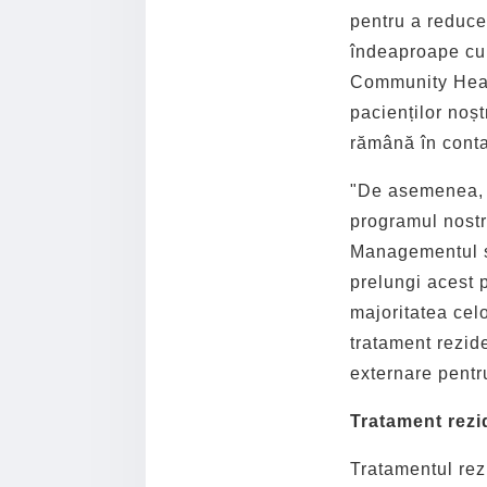
pentru a reduce
îndeaproape cu
Community Healt
pacienților noșt
rămână în cont
"De asemenea, î
programul nostr
Managementul se
prelungi acest 
majoritatea cel
tratament rezide
externare pentr
Tratament rezi
Tratamentul rez