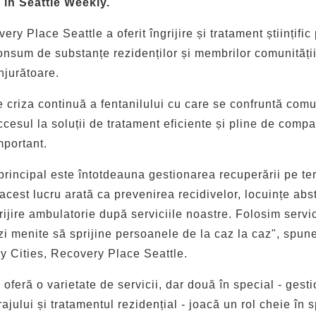
în Seattle Weekly.
ry Place Seattle a oferit îngrijire și tratament științific
consum de substanțe rezidenților și membrilor comunității
njurătoare.
 criza continuă a fentanilului cu care se confruntă comun
ccesul la soluții de tratament eficiente și pline de comp
mportant.
principal este întotdeauna gestionarea recuperării pe te
acest lucru arată ca prevenirea recidivelor, locuințe abst
ijire ambulatorie după serviciile noastre. Folosim servic
i menite să sprijine persoanele de la caz la caz", spune
ey Cities, Recovery Place Seattle.
oferă o varietate de servicii, dar două în special - gest
ajului și tratamentul rezidențial - joacă un rol cheie în s