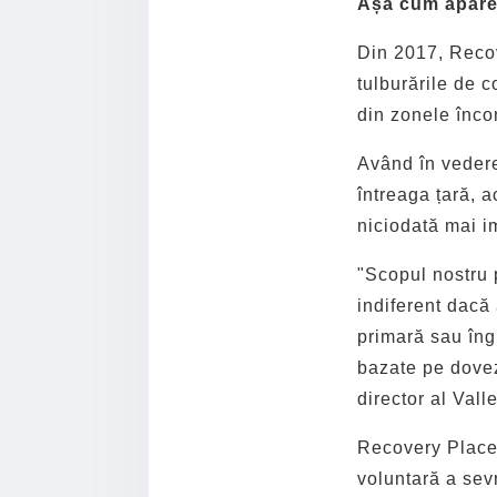
Așa cum apare 
Din 2017, Recove
tulburările de 
din zonele înco
Având în vedere
întreaga țară, a
niciodată mai i
"Scopul nostru 
indiferent dacă 
primară sau îngr
bazate pe dovez
director al Vall
Recovery Place 
voluntară a sevr