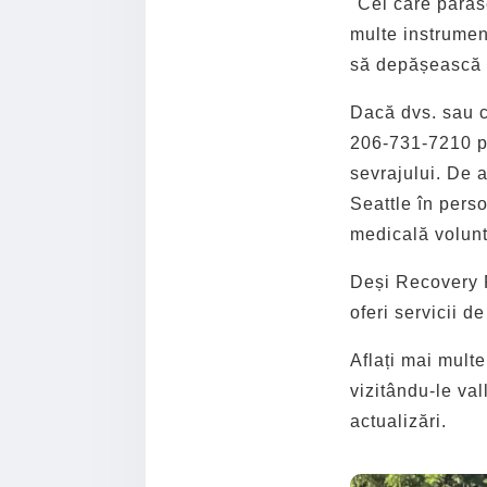
"Cei care părăs
multe instrument
să depășească 
Dacă dvs. sau c
206-731-7210 pe
sevrajului. De 
Seattle în perso
medicală volunt
Deși Recovery P
oferi servicii de
Aflați mai mult
vizitându-le val
actualizări.