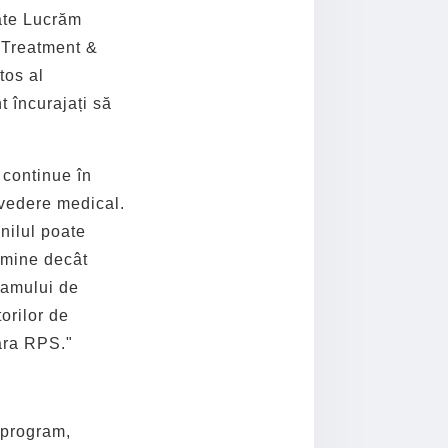
tate Lucrăm
 Treatment &
tos al
t încurajați să
 continue în
 vedere medical.
nilul poate
limine decât
ramului de
torilor de
ara RPS."
 program,