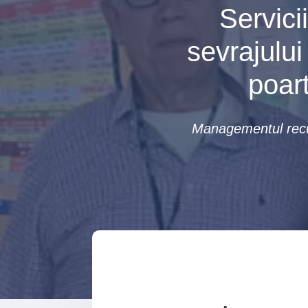
Servici
sevrajulu
poar
Managementul recup