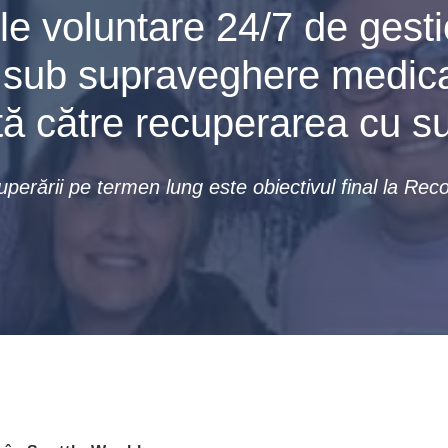
ile voluntare 24/7 de gest
i sub supraveghere medica
tă către recuperarea cu s
erării pe termen lung este obiectivul final la Reco