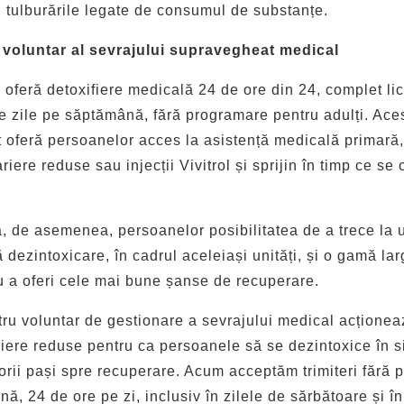
u tulburările legate de consumul de substanțe.
oluntar al sevrajului supravegheat medical
oferă detoxifiere medicală 24 de ore din 24, complet lic
te zile pe săptămână, fără programare pentru adulți. Ace
 oferă persoanelor acces la asistență medicală primară,
ere reduse sau injecții Vivitrol și sprijin în timp ce se 
, de asemenea, persoanelor posibilitatea de a trece la 
 dezintoxicare, în cadrul aceleiași unități, și o gamă lar
ru a oferi cele mai bune șanse de recuperare.
ru voluntar de gestionare a sevrajului medical acționea
iere reduse pentru ca persoanele să se dezintoxice în s
orii pași spre recuperare. Acum acceptăm trimiteri fără 
nă, 24 de ore pe zi, inclusiv în zilele de sărbătoare și 