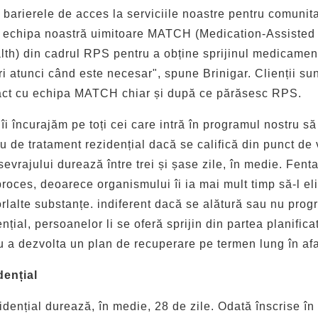
 barierele de acces la serviciile noastre pentru comuni
 echipa noastră uimitoare MATCH (Medication-Assisted
h) din cadrul RPS pentru a obține sprijinul medicamen
ri atunci când este necesar", spune Brinigar. Clienții sun
act cu echipa MATCH chiar și după ce părăsesc RPS.
i încurajăm pe toți cei care intră în programul nostru să
u de tratament rezidențial dacă se califică din punct de
vrajului durează între trei și șase zile, în medie. Fenta
proces, deoarece organismului îi ia mai mult timp să-l e
orlalte substanțe. indiferent dacă se alătură sau nu prog
nțial, persoanelor li se oferă sprijin din partea planifica
u a dezvolta un plan de recuperare pe termen lung în af
dențial
idențial durează, în medie, 28 de zile. Odată înscrise în