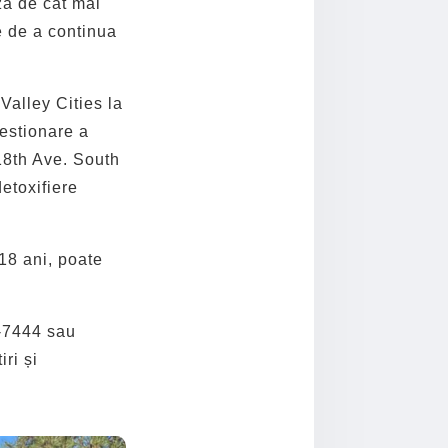
ză de cât mai
e de a continua
Valley Cities la
gestionare a
18th Ave. South
etoxifiere
18 ani, poate
3-7444 sau
ri și