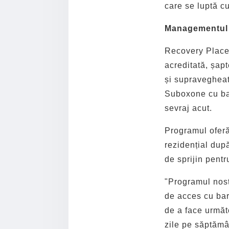
care se luptă c
Managementul v
Recovery Place 
acreditată, șap
și supravegheat
Suboxone cu bari
sevraj acut.
Programul oferă
rezidențial după
de sprijin pent
"Programul nost
de acces cu bar
de a face următ
zile pe săptămâ