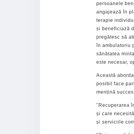
persoanele bene
angajează în pla
terapie individu
și beneficiază 
pregătesc să ab
în ambulatoriu 
sănătatea minta
este necesar, 
Această abordare
posibil face pa
mențină succesu
"Recuperarea în
și care necesit
și serviciile co