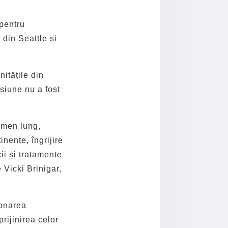
 pentru
 din Seattle și
itățile din
asiune nu a fost
rmen lung,
inente, îngrijire
ii și tratamente
 Vicki Brinigar,
ionarea
prijinirea celor