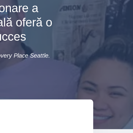
ionare a
lă oferă o
ucces
very Place Seattle.