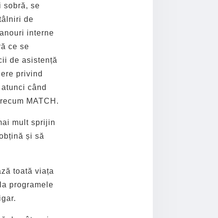
i sobră, se
tâlniri de
panouri interne
ră ce se
ii de asistență
iere privind
, atunci când
e precum MATCH.
ai mult sprijin
obțină și să
ză toată viața
 la programele
igar.