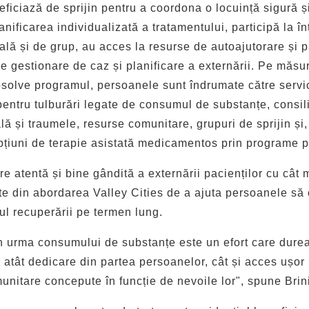
ficiază de sprijin pentru a coordona o locuință sigură ș
nificarea individualizată a tratamentului, participă la în
ală și de grup, au acces la resurse de autoajutorare și 
de gestionare de caz și planificare a externării. Pe măsu
solve programul, persoanele sunt îndrumate către servic
pentru tulburări legate de consumul de substanțe, consil
lă și traumele, resurse comunitare, grupuri de sprijin și
opțiuni de terapie asistată medicamentos prin program
 atentă și bine gândită a externării pacienților cu cât m
rte din abordarea Valley Cities de a ajuta persoanele să 
l recuperării pe termen lung.
 urma consumului de substanțe este un efort care durea
ă atât dedicare din partea persoanelor, cât și acces ușor
munitare concepute în funcție de nevoile lor", spune Brin