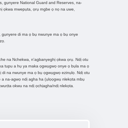
es, gụnyere National Guard and Reserves, na-
ghị ọkwa mwepụta, ọrụ mgbe ọ nọ na uwe,
11, gụnyere di ma ọ bụ nwunye ma ọ bụ onye
zọ.
Nche na Nchekwa, n'agbanyeghị ọkwa ọrụ. Ndị otu
 aka tupu a hụ ya maka ọgwụgwọ onye ọ bụla ma ọ
ị di na nwunye ma ọ bụ ọgwụgwọ ezinụlọ. Ndị otu
e a na-agwọ ndị agha ha (ụlọọgwụ nlekọta mbụ
wurịta okwu na ndị ọchịagha/ndị nlekọta.