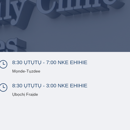
8:30 ỤTỤTỤ - 7:00 NKE EHIHIE
}
Mọnde-Tụzdee
8:30 ỤTỤTỤ - 3:00 NKE EHIHIE
}
Ụbọchị Fraịde