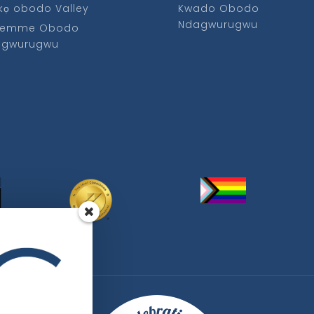
kọ obodo Valley
Kwado Obodo
Ndagwurugwu
emme Obodo
agwurugwu