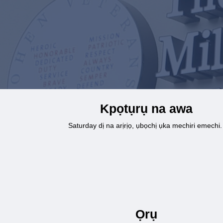
Kpọtụrụ na awa
Saturday dị na arịrịọ, ụbọchị ụka mechiri emechi
Ọrụ