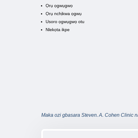
Ọrụ ọgwụgwọ
Ọrụ nchịkwa ọgwụ
Usoro ọgwụgwọ otu
Nlekọta ikpe
Maka ozi gbasara Steven. A. Cohen Clini