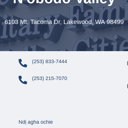
6103 Mt. Tacoma Dr,
Lakewood, WA 98499
(253) 833-7444

.
(253) 215-7070

Ndị agha ochie