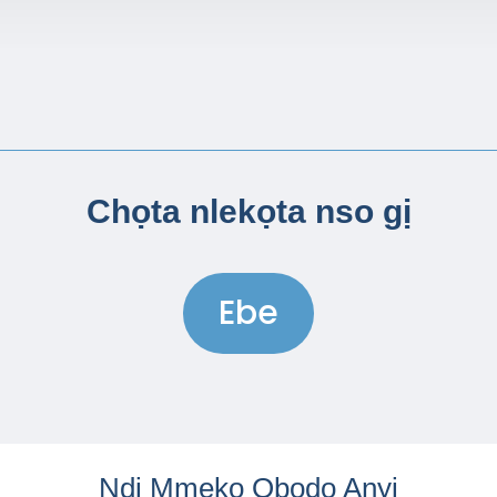
Chọta nlekọta nso gị
Ebe
Ndị Mmekọ Obodo Anyị