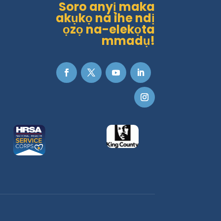
Soro anyị maka
akụkọ na ihe ndị
ọzọ na-elekọta
mmadụ!