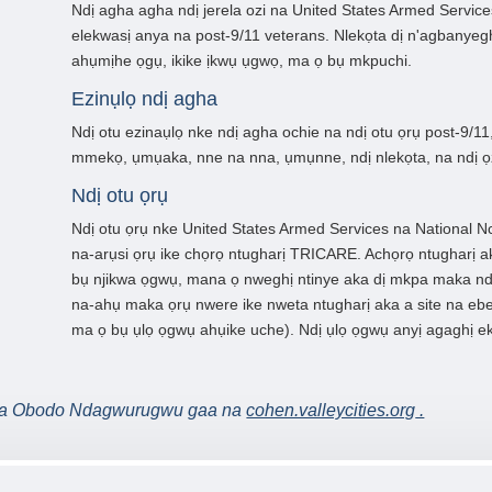
Ndị agha agha ndị jerela ozi na United States Armed Servic
elekwasị anya na post-9/11 veterans. Nlekọta dị n'agbanye
ahụmịhe ọgụ, ikike ịkwụ ụgwọ, ma ọ bụ mkpuchi.
Ezinụlọ ndị agha
Ndị otu ezinaụlọ nke ndị agha ochie na ndị otu ọrụ post-9/
mmekọ, ụmụaka, nne na nna, ụmụnne, ndị nlekọta, na ndị ọ
Ndị otu ọrụ
Ndị otu ọrụ nke United States Armed Services na National 
na-arụsi ọrụ ike chọrọ ntugharị TRICARE. Achọrọ ntugharị
bụ njikwa ọgwụ, mana ọ nweghị ntinye aka dị mkpa maka nd
na-ahụ maka ọrụ nwere ike nweta ntugharị aka a site na eb
ma ọ bụ ụlọ ọgwụ ahụike uche). Ndị ụlọ ọgwụ anyị agaghị ek
c na Obodo Ndagwurugwu gaa na
cohen.valleycities.org
.