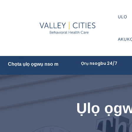
ỤLỌ
AKỤK
Ọrụ nsogbu 24/7
Chọta ụlọ ọgwụ nso m
Ụlọ ọgw