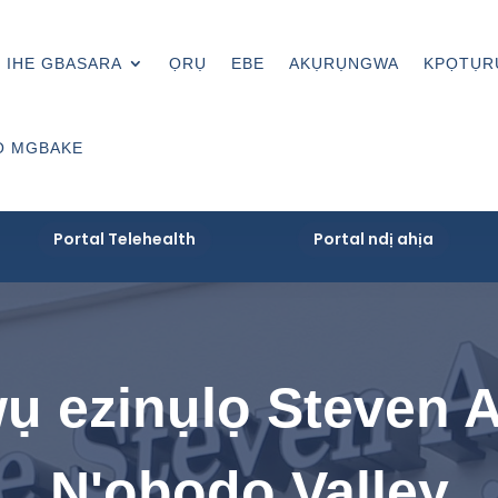
IHE GBASARA
ỌRỤ
EBE
AKỤRỤNGWA
KPỌTỤR
Ọ MGBAKE
Portal Telehealth
Portal ndị ahịa
ụ ezinụlọ Steven 
N'obodo Valley