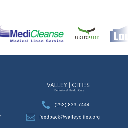

(253) 833-7444
o

feedback@valleycities.org