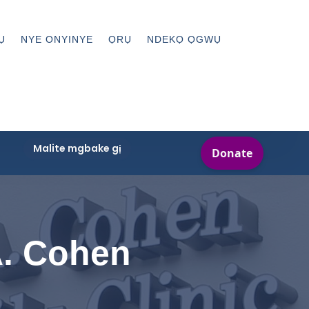
Ụ
NYE ONYINYE
ỌRỤ
NDEKỌ ỌGWỤ
Malite mgbake gị
A. Cohen