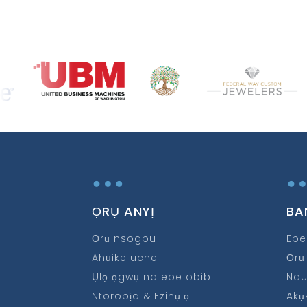
…
ỌRỤ ANYỊ
BA
Ọrụ nsogbu
Ebe
Ahụike uche
Ọrụ
Ụlọ ọgwụ na ebe obibi
Ndu
Ntorobịa & Ezinụlọ
Akụ