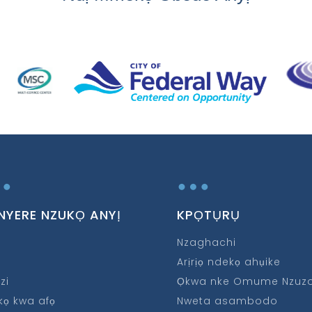
…
…
NYERE NZUKỌ ANYỊ
KPỌTỤRỤ
Nzaghachi
Arịrịọ ndekọ ahụike
zi
Ọkwa nke Omume Nzuz
kọ kwa afọ
Nweta asambodo