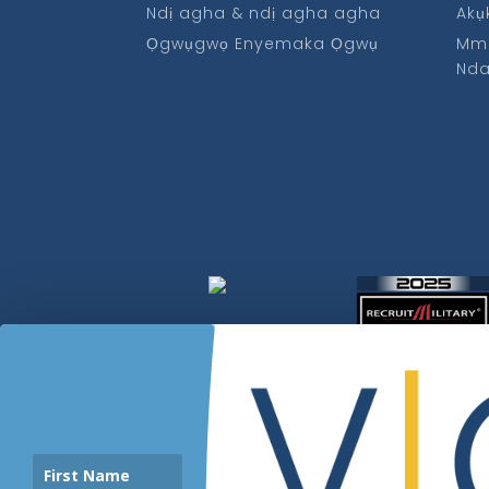
Ndị agha & ndị agha agha
Akụ
Ọgwụgwọ Enyemaka Ọgwụ
Mm
Nd