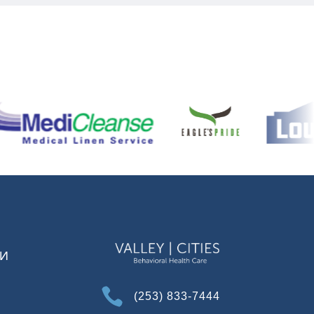
И

(253) 833-7444