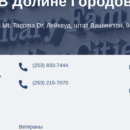
В Долине Городо
 Mt. Tacoma Dr,
Лейквуд, штат Вашингтон, 
(253) 833-7444

е
(253) 215-7070

Ветераны