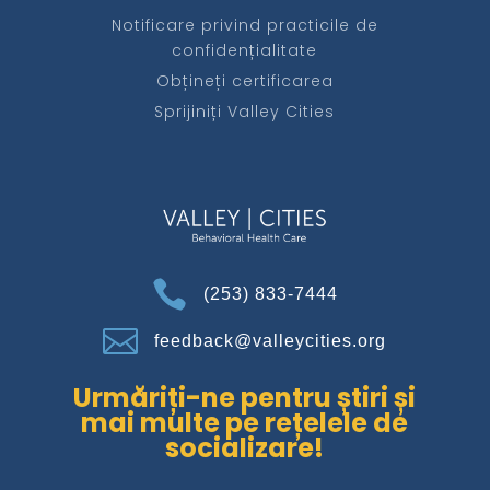
Notificare privind practicile de
confidențialitate
Obțineți certificarea
Sprijiniți Valley Cities

(253) 833-7444

feedback@valleycities.org
Urmăriți-ne pentru știri și
mai multe pe rețelele de
socializare!