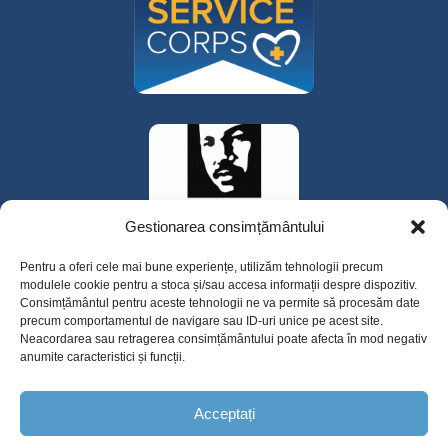
Gestionarea consimțământului
Pentru a oferi cele mai bune experiențe, utilizăm tehnologii precum
modulele cookie pentru a stoca și/sau accesa informații despre dispozitiv.
Consimțământul pentru aceste tehnologii ne va permite să procesăm date
precum comportamentul de navigare sau ID-uri unice pe acest site.
Neacordarea sau retragerea consimțământului poate afecta în mod negativ
anumite caracteristici și funcții.
325 W Gowe Street, Kent, Washington 98032
Acceptați
Copyright 2025 Valley Cities Behavioral
Health Care