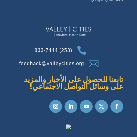

(253) 833-7444

feedback@valleycities.org
تابعنا للحصول على الأخبار والمزيد
على وسائل التواصل الاجتماعي!