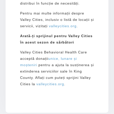
distribui în funcție de necesități.
Pentru mai multe informații despre
Valley Cities, inclusiv o listă de locații și
servicii, vizitați
valleycities.org
.
Arată-ți sprijinul pentru Valley Cities
în acest sezon de sărbători
Valley Cities Behavioral Health Care
acceptă donații
unice,
lunare și
moșteniri
pentru a ajuta la susținerea și
extinderea serviciilor sale în King
County. Aflați cum puteți sprijini Valley
Cities la
valleycities.org
.