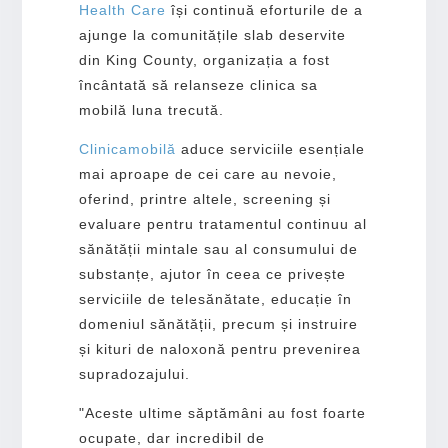
Health Care
își continuă eforturile de a
ajunge la comunitățile slab deservite
din King County, organizația a fost
încântată să relanseze clinica sa
mobilă luna trecută.
Clinica
mobilă
aduce serviciile esențiale
mai aproape de cei care au nevoie,
oferind, printre altele, screening și
evaluare pentru tratamentul continuu al
sănătății mintale sau al consumului de
substanțe, ajutor în ceea ce privește
serviciile de telesănătate, educație în
domeniul sănătății, precum și instruire
și kituri de naloxonă pentru prevenirea
supradozajului.
"Aceste ultime săptămâni au fost foarte
ocupate, dar incredibil de