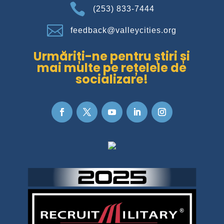

(253) 833-7444

feedback@valleycities.org
Urmăriți-ne pentru știri și
mai multe pe rețelele de
socializare!