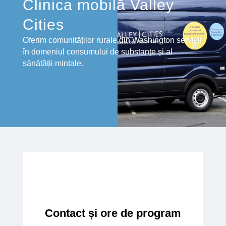
Clinica mobilă Valley
Cities
Oferim comunităților rurale din Washington servicii
în domeniul consumului de substanțe și al
sănătății mintale.
Contact și ore de program