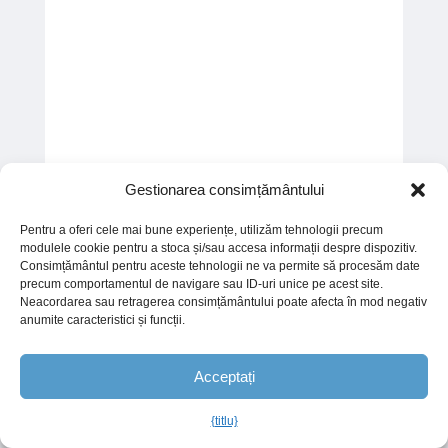
Gestionarea consimțământului
Pentru a oferi cele mai bune experiențe, utilizăm tehnologii precum
modulele cookie pentru a stoca și/sau accesa informații despre dispozitiv.
Consimțământul pentru aceste tehnologii ne va permite să procesăm date
precum comportamentul de navigare sau ID-uri unice pe acest site.
Neacordarea sau retragerea consimțământului poate afecta în mod negativ
anumite caracteristici și funcții.
Acceptați
{titlu}
Română