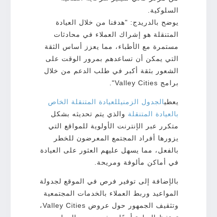
السلوكية.
يوضح بالدريدج: "هدفنا من خلال العيادة
المتنقلة هو إشراك العملاء في محادثات
مستمرة مع الأطباء، مما يعزز أساس الثقة
التي يمكن أن تساعدهم بمرور الوقت على
الشعور بثقة أكبر في طلب الدعم من خلال
برامج Valley Cities".
يعطي
الجدول الزمني
للعيادة المتنقلة
الخاص
بالعيادة المتنقلة
والذي يتم تحديثه بشكل
متكرر عبر الإنترنت الأولوية للمواقع التي
يزورها أفراد المجتمع المعرضون للخطر
بالفعل، مما يسهل عليهم العثور على العيادة
في أماكن مألوفة ومريحة.
بالإضافة إلى توفير فرص في الموقع لجدولة
المواعيد وربط العملاء بالخدمات المجتمعية
وتثقيف الجمهور حول عروض Valley Cities،