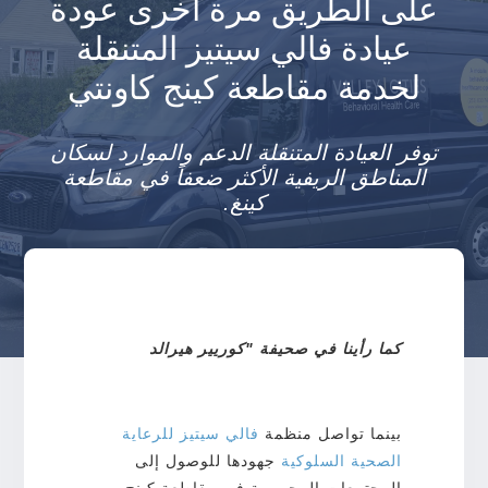
على الطريق مرة أخرى عودة
عيادة فالي سيتيز المتنقلة
لخدمة مقاطعة كينج كاونتي
توفر العيادة المتنقلة الدعم والموارد لسكان
المناطق الريفية الأكثر ضعفاً في مقاطعة
كينغ.
كما رأينا في صحيفة "كوريير هيرالد
بينما تواصل منظمة
فالي سيتيز للرعاية
الصحية السلوكية
جهودها للوصول إلى
المجتمعات المحرومة في مقاطعة كينج،