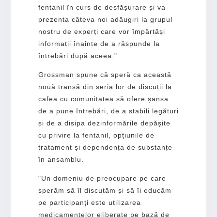
fentanil în curs de desfășurare și va
prezenta câteva noi adăugiri la grupul
nostru de experți care vor împărtăși
informații înainte de a răspunde la
întrebări după aceea."
Grossman spune că speră ca această
nouă tranșă din seria lor de discuții la
cafea cu comunitatea să ofere șansa
de a pune întrebări, de a stabili legături
și de a disipa dezinformările depășite
cu privire la fentanil, opțiunile de
tratament și dependența de substanțe
în ansamblu.
"Un domeniu de preocupare pe care
sperăm să îl discutăm și să îi educăm
pe participanți este utilizarea
medicamentelor eliberate pe bază de