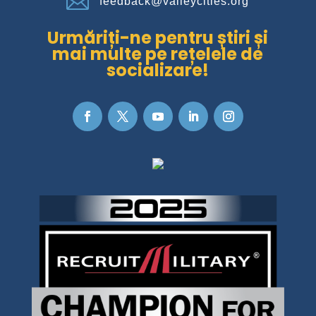

feedback@valleycities.org
Urmăriți-ne pentru știri și
mai multe pe rețelele de
socializare!