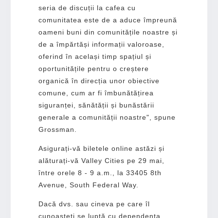
seria de discuții la cafea cu
comunitatea este de a aduce împreună
oameni buni din comunitățile noastre și
de a împărtăși informații valoroase,
oferind în același timp spațiul și
oportunitățile pentru o creștere
organică în direcția unor obiective
comune, cum ar fi îmbunătățirea
siguranței, sănătății și bunăstării
generale a comunității noastre", spune
Grossman.
Asigurați-vă biletele online astăzi și
alăturați-vă Valley Cities pe 29 mai,
între orele 8 - 9 a.m., la 33405 8th
Avenue, South Federal Way.
Dacă dvs. sau cineva pe care îl
cunoașteți se luptă cu dependența,