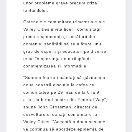
unor probleme grave precum criza
fentanilului.
Cafenelele comunitare trimestriale ale
Valley Cities invită liderii comunității,
primii respondenți și lucrătorii din
domeniul sănătății să se alăture unui
grup de experți și educatori pe diverse
teme în speranța de a răspândi
conștientizarea și informațiile.
"Suntem foarte încântați să găzduim a
doua noastră discuție la cafea cu
comunitatea pe 29 mai, de la 8 la 9
a.m., la biroul nostru din Federal Way",
spune John Grossman, director de
dezvoltare și donații comunitare la
Valley Cities. "Această a doua sesiune
va continua să abordeze epidemia de