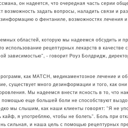
ссмана, он надеется, что очередная часть серии об
т возможность задать вопросы, наладить связи и ра
зинформацию о фентаниле, возможностях лечения и
лемных областей, которую мы надеемся обсудить и п
это использование рецептурных лекарств в качестве 
ной зависимостью", - говорит Роуз Болдридж, директ
 программ, как MATCH, медикаментозное лечение и о
ие, существует много дезинформации и того, как они
оровления. Мы надеемся внести ясность в то, что на
с помощью еще большей боли не способствуют вызд
едко мы слышим, как наши клиенты говорят: "Я не уп
 кайф, я употребляю, чтобы не болеть". Боль при отк
ень сильная, и наша цель с помощью рецептурных пр