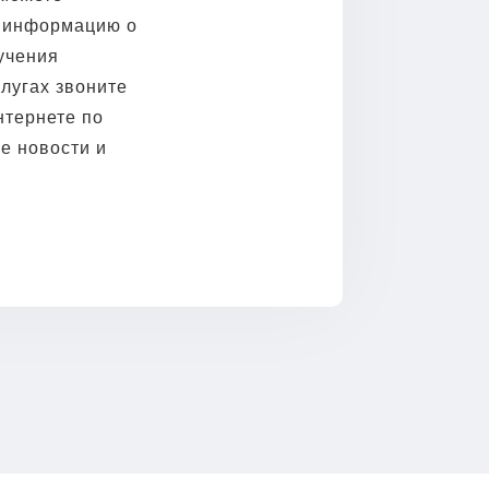
ть информацию о
учения
слугах звоните
нтернете по
ие новости и