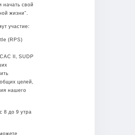
и начать свой
ной жизни".
ут участие:
tle (RPS)
NCAC II, SUDP
ших
вить
 общих целей,
ния нашего
с 8 до 9 утра
 можете