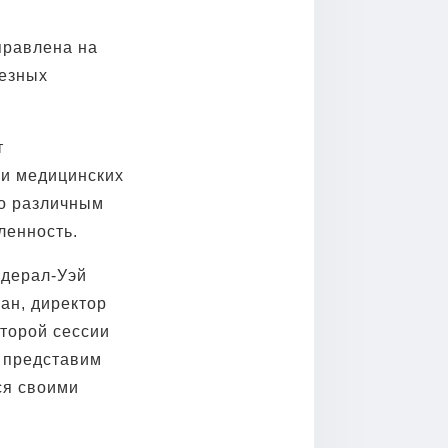
аправлена на
ьезных
т
 и медицинских
по различным
ленность.
едерал-Уэй
ан, директор
второй сессии
 представим
ся своими