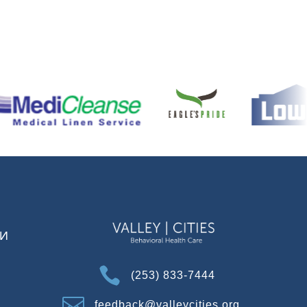
И

(253) 833-7444

feedback@valleycities.org