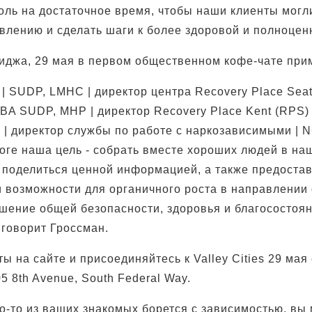
боль на достаточное время, чтобы наши клиенты могл
овлению и сделать шаги к более здоровой и полноцен
джа, 29 мая в первом общественном кофе-чате прим
| SUDP, LMHC | директор центра Recovery Place Seat
MBA SUDP, MHP | директор Recovery Place Kent (RPS)
 | директор службы по работе с наркозависимыми | 
тоге наша цель - собрать вместе хороших людей в на
 поделиться ценной информацией, а также предоста
и возможности для органичного роста в направлении
ышение общей безопасности, здоровья и благосостоя
 говорит Гроссман.
ы на сайте и присоединяйтесь к Valley Cities 29 мая 
5 8th Avenue, South Federal Way.
то-то из ваших знакомых борется с зависимостью, вы