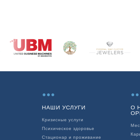
...
..
НАШИ УСЛУГИ
О 
ОР
Кризисные услуги
Мес
Психическое здоровье
Кар
Стационар и проживание