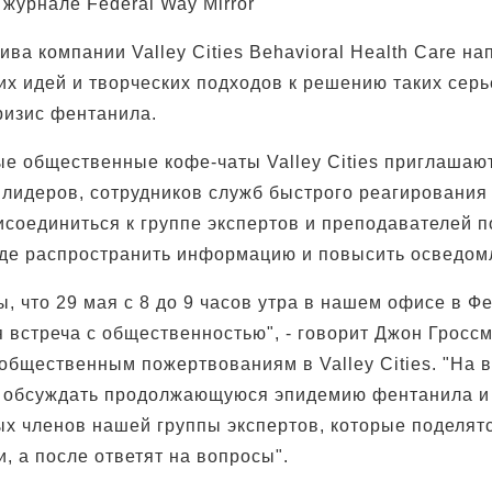
 журнале Federal Way Mirror
ва компании Valley Cities Behavioral Health Care н
их идей и творческих подходов к решению таких сер
ризис фентанила.
е общественные кофе-чаты Valley Cities приглашаю
лидеров, сотрудников служб быстрого реагирования
исоединиться к группе экспертов и преподавателей 
де распространить информацию и повысить осведом
, что 29 мая с 8 до 9 часов утра в нашем офисе в Ф
 встреча с общественностью", - говорит Джон Гроссм
общественным пожертвованиям в Valley Cities. "На 
 обсуждать продолжающуюся эпидемию фентанила и
ых членов нашей группы экспертов, которые поделят
, а после ответят на вопросы".