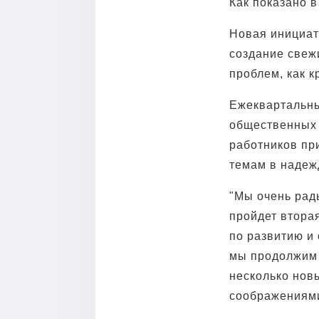
Как показано в
Новая инициати
создание свеж
проблем, как к
Ежеквартальны
общественных 
работников пр
темам в надеж
"Мы очень рады
пройдет вторая
по развитию и 
мы продолжим
несколько нов
соображениями