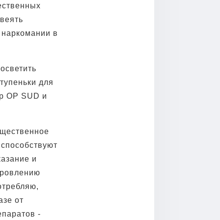
щественных
звеять
 наркомании в
росветить
ступеньки для
ор OP SUD и
бщественное
 способствуют
казание и
оровлению
отребляю,
азе от
епаратов -