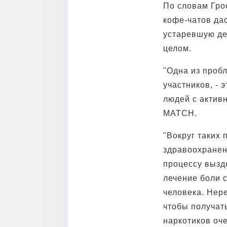
По словам Гро
кофе-чатов дас
устаревшую де
целом.
"Одна из проб
участников, - 
людей с актив
MATCH.
"Вокруг таких
здравоохранен
процессу вызд
лечение боли 
человека. Нер
чтобы получать
наркотиков оч