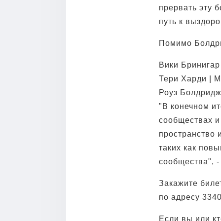
прервать эту 
путь к выздор
Помимо Болдри
Вики Бринигар 
Тери Харди | 
Роуз Болдридж
"В конечном и
сообществах и
пространство 
таких как пов
сообщества", -
Закажите билет
по адресу 3340
Если вы или к