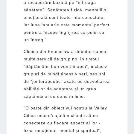
a recuperării bazată pe "întreaga
sănătate". Sănătatea fizică, mentală și
emoțională sunt toate interconectate,
iar luna ianuarie este momentul perfect
pentru a începe îngrijirea corpului ca
un întreg."
Clinica din Enumclaw a debutat cu mai
multe servicii de grup noi în timpul
"Săptămânii bun venit înapoi", inclusiv
grupuri de mindfulness vineri, sesiuni
de "joi terapeutic" axate pe dezvoltarea
abilităților de adaptare și un grup
săptămânal de dans în linie.
"O parte din obiectivul nostru la Valley
Cities este să ajutăm clienții să se
conecteze cu fiecare aspect al lor -
fizic, emoțional, mental și spiritual",