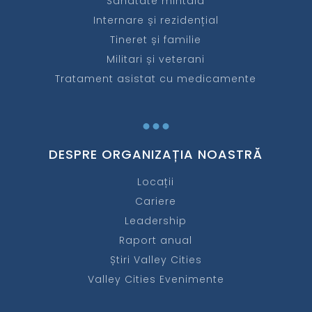
Sănătate mintală
Internare și rezidențial
Tineret și familie
Militari și veterani
Tratament asistat cu medicamente
...
DESPRE ORGANIZAȚIA NOASTRĂ
Locații
Cariere
Leadership
Raport anual
Știri Valley Cities
Valley Cities Evenimente