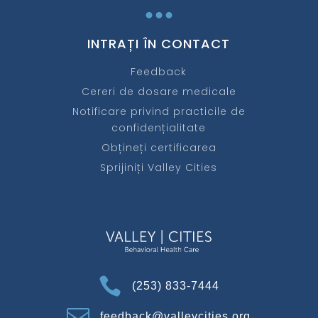
...
INTRAȚI ÎN CONTACT
Feedback
Cereri de dosare medicale
Notificare privind practicile de
confidențialitate
Obțineți certificarea
Sprijiniți Valley Cities

(253) 833-7444

feedback@valleycities.org