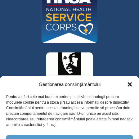
Gestionarea consimțământului
Pentru a oferi cele mai bune experiențe, utilizăm tehnologii precum
modulele cookie pentru a stoca și/sau accesa informații despre dispozitiv.
Consimțământul pentru aceste tehnologii ne va permite să procesăm date
precum comportamentul de navigare sau ID-uri unice pe acest site.
Neacordarea sau retragerea consimțământului poate afecta în mod negativ
anumite caracteristici și funcții.
325 W Gowe Street, Kent, Washington 98032