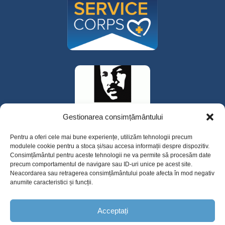
Gestionarea consimțământului
Pentru a oferi cele mai bune experiențe, utilizăm tehnologii precum
modulele cookie pentru a stoca și/sau accesa informații despre dispozitiv.
Consimțământul pentru aceste tehnologii ne va permite să procesăm date
precum comportamentul de navigare sau ID-uri unice pe acest site.
Neacordarea sau retragerea consimțământului poate afecta în mod negativ
anumite caracteristici și funcții.
325 W Gowe Street, Kent, Washington 98032
Acceptați
Copyright 2025 Valley Cities Behavioral