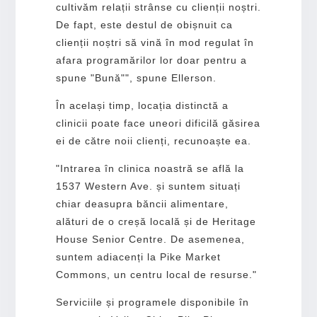
cultivăm relații strânse cu clienții noștri.
De fapt, este destul de obișnuit ca
clienții noștri să vină în mod regulat în
afara programărilor lor doar pentru a
spune "Bună"", spune Ellerson.
În același timp, locația distinctă a
clinicii poate face uneori dificilă găsirea
ei de către noii clienți, recunoaște ea.
"Intrarea în clinica noastră se află la
1537 Western Ave. și suntem situați
chiar deasupra băncii alimentare,
alături de o creșă locală și de Heritage
House Senior Centre. De asemenea,
suntem adiacenți la Pike Market
Commons, un centru local de resurse."
Serviciile și programele disponibile în