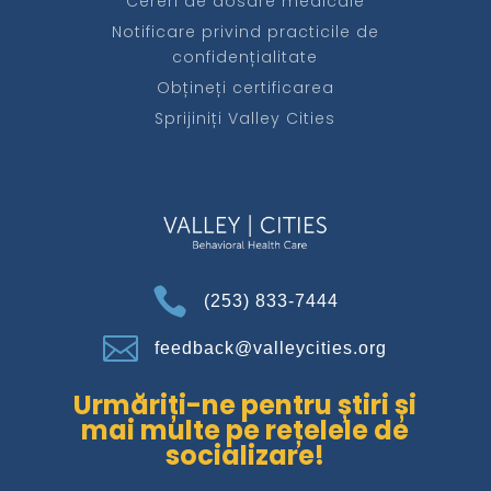
Cereri de dosare medicale
Notificare privind practicile de
confidențialitate
Obțineți certificarea
Sprijiniți Valley Cities

(253) 833-7444

feedback@valleycities.org
Urmăriți-ne pentru știri și
mai multe pe rețelele de
socializare!